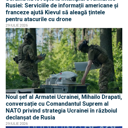
Rusiei: Serviciile de informații americane și
franceze ajută Kievul să aleagă țintele
pentru atacurile cu drone
29 IULIE 2026
Noul șef al Armatei Ucrainei, Mihailo Drapati,
conversație cu Comandantul Suprem al
NATO privind strategia Ucrainei în războiul
declanșat de Rusia
29 IULIE 2026