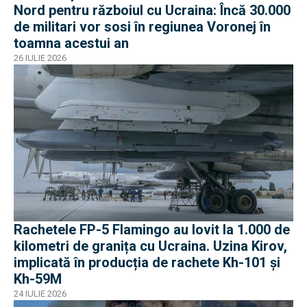
Nord pentru războiul cu Ucraina: Încă 30.000
de militari vor sosi în regiunea Voronej în
toamna acestui an
26 IULIE 2026
Rachetele FP-5 Flamingo au lovit la 1.000 de
kilometri de granița cu Ucraina. Uzina Kirov,
implicată în producția de rachete Kh-101 și
Kh-59M
24 IULIE 2026