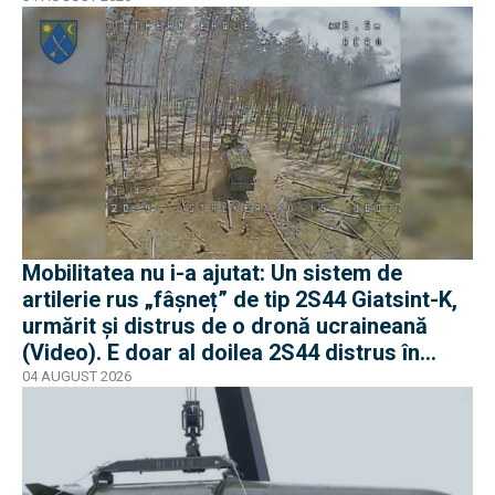
Mobilitatea nu i-a ajutat: Un sistem de
artilerie rus „fâșneț” de tip 2S44 Giatsint-K,
urmărit și distrus de o dronă ucraineană
(Video). E doar al doilea 2S44 distrus în
război
04 AUGUST 2026