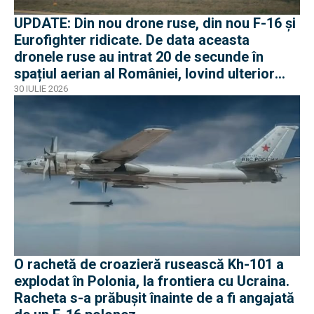
UPDATE: Din nou drone ruse, din nou F-16 și
Eurofighter ridicate. De data aceasta
dronele ruse au intrat 20 de secunde în
spațiul aerian al României, lovind ulterior
Ucraina
30 IULIE 2026
O rachetă de croazieră rusească Kh-101 a
explodat în Polonia, la frontiera cu Ucraina.
Racheta s-a prăbușit înainte de a fi angajată