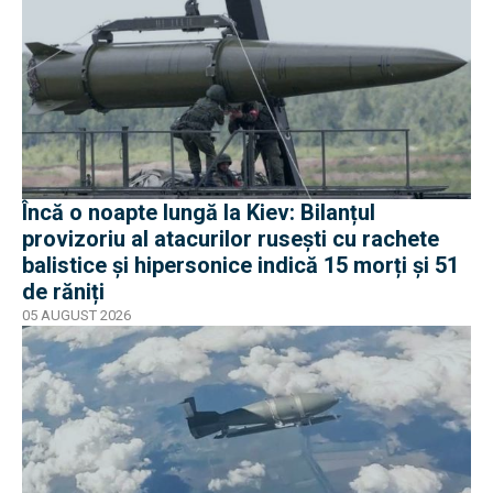
Încă o noapte lungă la Kiev: Bilanțul
provizoriu al atacurilor rusești cu rachete
balistice și hipersonice indică 15 morți și 51
de răniți
05 AUGUST 2026