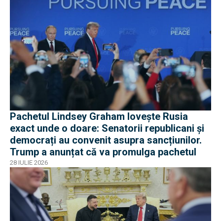
Pachetul Lindsey Graham lovește Rusia
exact unde o doare: Senatorii republicani și
democrați au convenit asupra sancțiunilor.
Trump a anunțat că va promulga pachetul
28 IULIE 2026