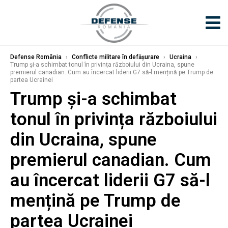
Defense România
›
Conflicte militare în defășurare
›
Ucraina
›
Trump și-a schimbat tonul în privința războiului din Ucraina, spune
premierul canadian. Cum au încercat liderii G7 să-l mențină pe Trump de
partea Ucrainei
Trump și-a schimbat
tonul în privința războiului
din Ucraina, spune
premierul canadian. Cum
au încercat liderii G7 să-l
mențină pe Trump de
partea Ucrainei