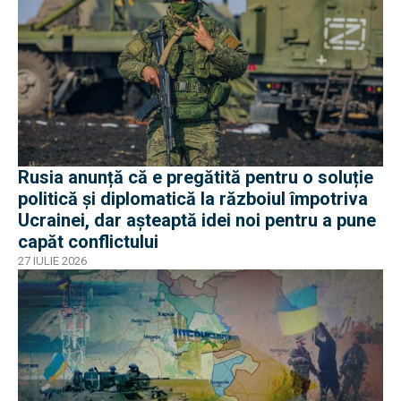
Rusia anunță că e pregătită pentru o soluție
politică și diplomatică la războiul împotriva
Ucrainei, dar așteaptă idei noi pentru a pune
capăt conflictului
27 IULIE 2026