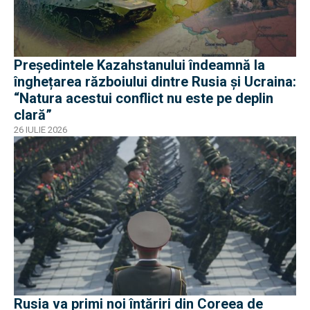
Președintele Kazahstanului îndeamnă la
înghețarea războiului dintre Rusia și Ucraina:
“Natura acestui conflict nu este pe deplin
clară”
26 IULIE 2026
Rusia va primi noi întăriri din Coreea de