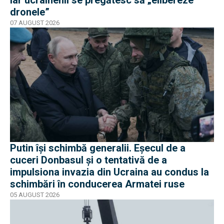
dronele”
07 AUGUST 2026
Putin își schimbă generalii. Eșecul de a
cuceri Donbasul și o tentativă de a
impulsiona invazia din Ucraina au condus la
schimbări în conducerea Armatei ruse
05 AUGUST 2026