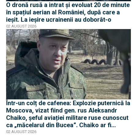
O dronă rusă a intrat și evoluat 20 de minute
în spațiul aerian al României, după care a
ieșit. La ieșire ucrainenii au doborât-o
02 AUGUST 2026
Într-un colț de cafenea: Explozie puternică la
Moscova, vizat fiind gen. rus Aleksandr
Chaiko, șeful aviației militare ruse cunoscut
ca „măcelarul din Bucea”. Chaiko ar fi
supraviețuit
02 AUGUST 2026