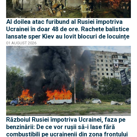
Al doilea atac furibund al Rusiei împotriva
Ucrainei în doar 48 de ore. Rachete balistice
lansate sper Kiev au lovit blocuri de locuințe
01 AUGUST 2026
Războiul Rusiei împotriva Ucrainei, faza pe
benzinării: De ce vor rușii să-i lase fără
combustibili pe ucrainenii din zona frontului