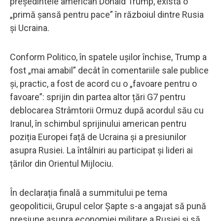
președintele american Donald Trump, există o
„primă șansă pentru pace” în războiul dintre Rusia
și Ucraina.
Conform Politico, în spatele ușilor închise, Trump a
fost „mai amabil” decât în ​​comentariile sale publice
și, practic, a fost de acord cu o „favoare pentru o
favoare”: sprijin din partea altor țări G7 pentru
deblocarea Strâmtorii Ormuz după acordul său cu
Iranul, în schimbul sprijinului american pentru
poziția Europei față de Ucraina și a presiunilor
asupra Rusiei. La întâlniri au participat și lideri ai
țărilor din Orientul Mijlociu.
În declarația finală a summitului pe tema
geopoliticii, Grupul celor Șapte s-a angajat să pună
presiune asupra economiei militare a Rusiei și să