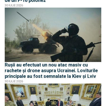
de un F-16 polonez
30 IULIE 2026
Rușii au efectuat un nou atac masiv cu
rachete și drone asupra Ucrainei. Loviturile
principale au fost semnalate la Kiev și Lviv
30 IULIE 2026