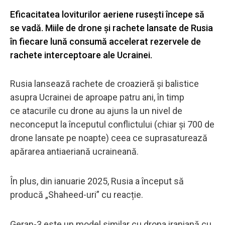
Eficacitatea loviturilor aeriene rusești începe să
se vadă. Miile de drone și rachete lansate de Rusia
în fiecare lună consumă accelerat rezervele de
rachete interceptoare ale Ucrainei.
Rusia lansează rachete de croazieră și balistice
asupra Ucrainei de aproape patru ani, în timp
ce atacurile cu drone au ajuns la un nivel de
neconceput la începutul conflictului (chiar și 700 de
drone lansate pe noapte) ceea ce suprasaturează
apărarea antiaeriană ucraineană.
În plus, din ianuarie 2025, Rusia a început să
producă „Shaheed-uri” cu reacție.
Geran-3 este un model similar cu drona iraniană cu