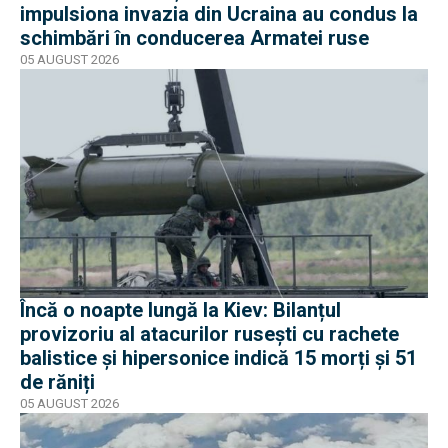
impulsiona invazia din Ucraina au condus la
schimbări în conducerea Armatei ruse
05 AUGUST 2026
Încă o noapte lungă la Kiev: Bilanțul
provizoriu al atacurilor rusești cu rachete
balistice și hipersonice indică 15 morți și 51
de răniți
05 AUGUST 2026