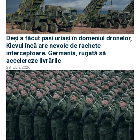
Deși a făcut pași uriași în domeniul dronelor,
Kievul încă are nevoie de rachete
interceptoare. Germania, rugată să
accelereze livrările
28 IULIE 2026