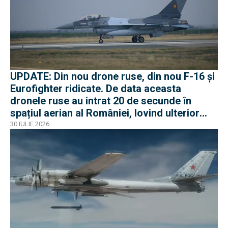
UPDATE: Din nou drone ruse, din nou F-16 și
Eurofighter ridicate. De data aceasta
dronele ruse au intrat 20 de secunde în
spațiul aerian al României, lovind ulterior
Ucraina
30 IULIE 2026