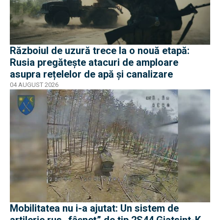
Războiul de uzură trece la o nouă etapă:
Rusia pregătește atacuri de amploare
asupra rețelelor de apă și canalizare
04 AUGUST 2026
Mobilitatea nu i-a ajutat: Un sistem de
artilerie rus „fâșneț” de tip 2S44 Giatsint-K,