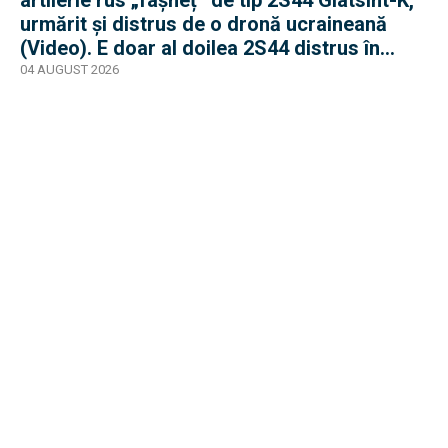
urmărit și distrus de o dronă ucraineană
(Video). E doar al doilea 2S44 distrus în
război
04 AUGUST 2026