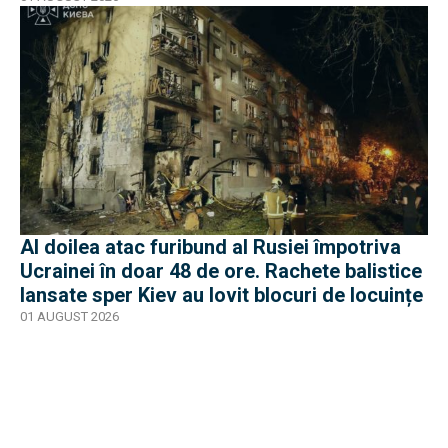
Al doilea atac furibund al Rusiei împotriva
Ucrainei în doar 48 de ore. Rachete balistice
lansate sper Kiev au lovit blocuri de locuințe
01 AUGUST 2026