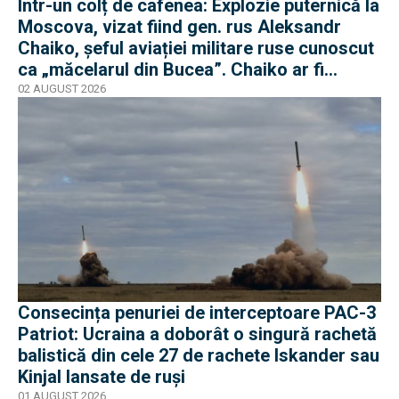
Într-un colț de cafenea: Explozie puternică la
Moscova, vizat fiind gen. rus Aleksandr
Chaiko, șeful aviației militare ruse cunoscut
ca „măcelarul din Bucea”. Chaiko ar fi
supraviețuit
02 AUGUST 2026
Consecința penuriei de interceptoare PAC-3
Patriot: Ucraina a doborât o singură rachetă
balistică din cele 27 de rachete Iskander sau
Kinjal lansate de ruși
01 AUGUST 2026