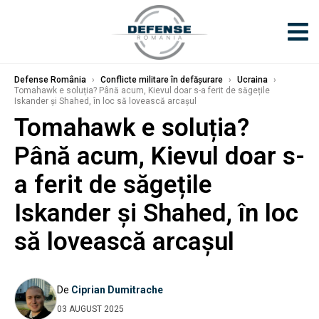
Defense România
›
Conflicte militare în defășurare
›
Ucraina
›
Tomahawk e soluția? Până acum, Kievul doar s-a ferit de săgețile
Iskander și Shahed, în loc să lovească arcașul
Tomahawk e soluția?
Până acum, Kievul doar s-
a ferit de săgețile
Iskander și Shahed, în loc
să lovească arcașul
De
Ciprian Dumitrache
03 AUGUST 2025