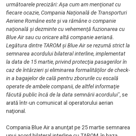
următoarele precizări: Aşa cum am menţionat cu
fiecare ocazie, Compania Naţională de Transporturi
Aeriene Române este şi va rămâne o companie
naţională şi dezminte cu vehemenţă fuzionarea cu
Blue Air sau cu oricare altă companie aeriană.
Legătura dintre TAROM şi Blue Air se rezumă strict la
semnarea acordului bilateral interline, implementat
la data de 15 martie, privind protecţia pasagerilor în
caz de întârzieri şi eliminarea formalităţilor de check-
in a bagajelor de cală pentru zborurile cu escală
operate de ambele companii, de altfel informaţie
făcută public încă de la data semnării acordului"
, se
arată într-un comunicat al operatorului aerian
naţional.
Compania Blue Air a anunţat pe 25 martie semnarea
unui acord bilateral interline cu TAROM, în baza