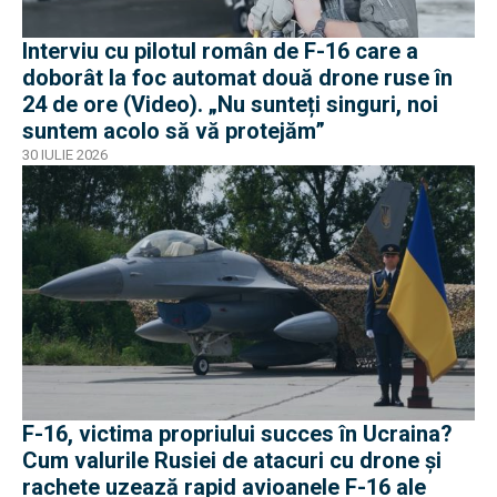
Interviu cu pilotul român de F-16 care a
doborât la foc automat două drone ruse în
24 de ore (Video). „Nu sunteți singuri, noi
suntem acolo să vă protejăm”
30 IULIE 2026
F-16, victima propriului succes în Ucraina?
Cum valurile Rusiei de atacuri cu drone și
rachete uzează rapid avioanele F-16 ale