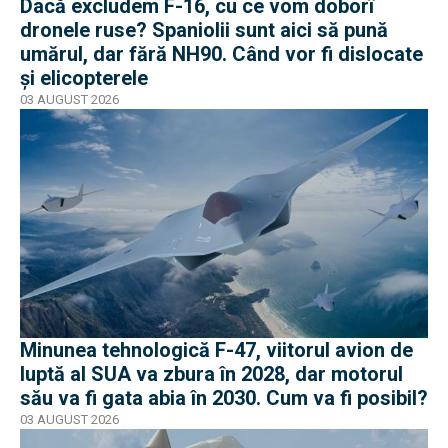
Dacă excludem F-16, cu ce vom doborî
dronele ruse? Spaniolii sunt aici să pună
umărul, dar fără NH90. Când vor fi dislocate
și elicopterele
03 AUGUST 2026
Minunea tehnologică F-47, viitorul avion de
luptă al SUA va zbura în 2028, dar motorul
său va fi gata abia în 2030. Cum va fi posibil?
03 AUGUST 2026