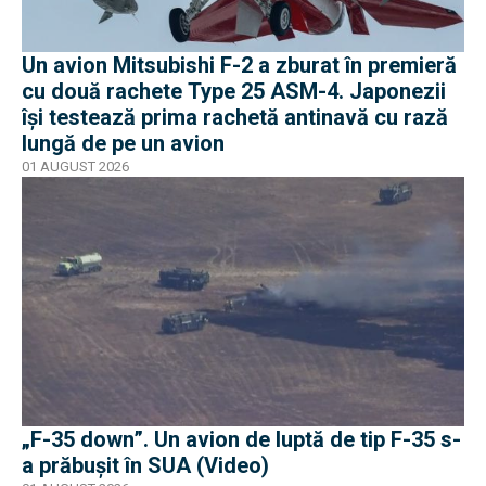
Un avion Mitsubishi F-2 a zburat în premieră
cu două rachete Type 25 ASM-4. Japonezii
își testează prima rachetă antinavă cu rază
lungă de pe un avion
01 AUGUST 2026
„F-35 down”. Un avion de luptă de tip F-35 s-
a prăbușit în SUA (Video)