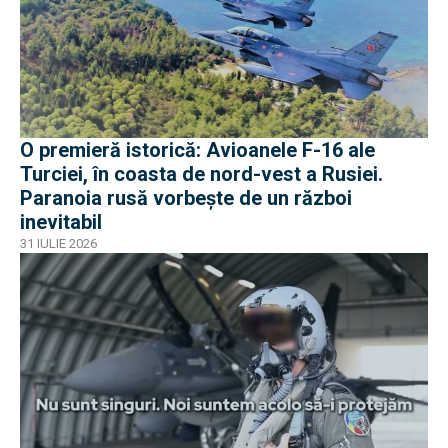
O premieră istorică: Avioanele F-16 ale
Turciei, în coasta de nord-vest a Rusiei.
Paranoia rusă vorbește de un război
inevitabil
31 IULIE 2026