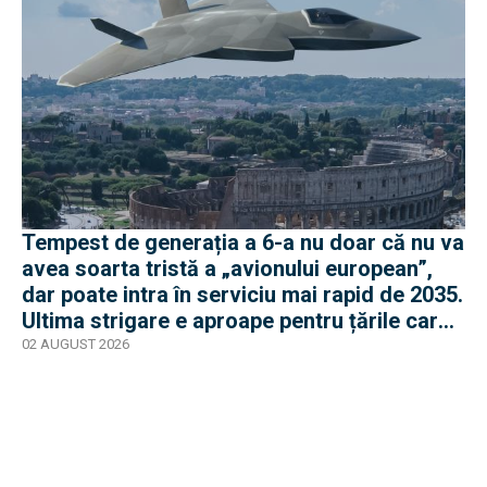
Tempest de generația a 6-a nu doar că nu va
avea soarta tristă a „avionului european”,
dar poate intra în serviciu mai rapid de 2035.
Ultima strigare e aproape pentru țările care
vor în program
02 AUGUST 2026