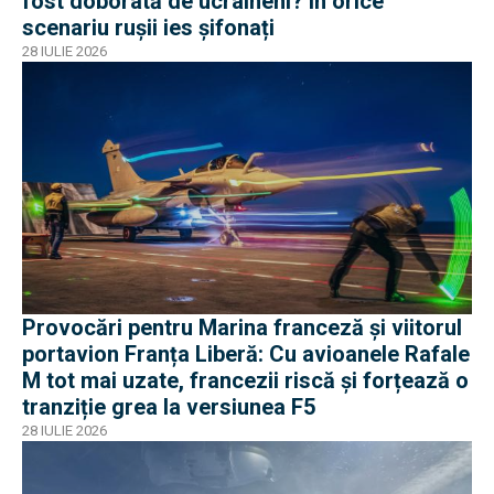
fost doborâtă de ucraineni? În orice
scenariu rușii ies șifonați
28 IULIE 2026
Provocări pentru Marina franceză și viitorul
portavion Franța Liberă: Cu avioanele Rafale
M tot mai uzate, francezii riscă și forțează o
tranziție grea la versiunea F5
28 IULIE 2026