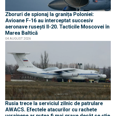
Zboruri de spionaj la granița Poloniei:
Avioane F-16 au interceptat succesiv
aeronave rusești Il-20. Tacticile Moscovei în
Marea Baltică
04 AUGUST 2026
Rusia trece la serviciul zilnic de patrulare
AWACS. Efectele atacurilor cu rachete
ucrainene ar putea fi mai grave decât se știe