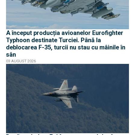
A început producția avioanelor Eurofighter
Typhoon destinate Turciei. Până la
deblocarea F-35, turcii nu stau cu mâinile în
sân
03 AUGUST 2026