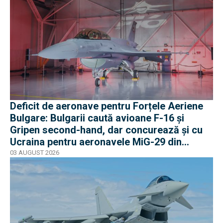
Deficit de aeronave pentru Forțele Aeriene
Bulgare: Bulgarii caută avioane F-16 și
Gripen second-hand, dar concurează și cu
Ucraina pentru aeronavele MiG-29 din
Polonia
03 AUGUST 2026