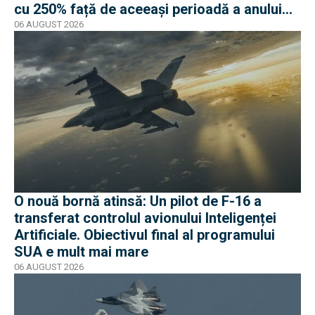
cu 250% față de aceeași perioadă a anului
trecut
06 AUGUST 2026
O nouă bornă atinsă: Un pilot de F-16 a
transferat controlul avionului Inteligenței
Artificiale. Obiectivul final al programului
SUA e mult mai mare
06 AUGUST 2026