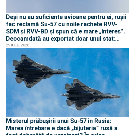
Deși nu au suficiente avioane pentru ei, rușii
fac reclamă Su-57 cu noile rachete RVV-
SDM și RVV-BD și spun că e mare „interes”.
Deocamdată au exportat doar unui stat:
Algeria
29 IULIE 2026
Misterul prăbușirii unui Su-57 în Rusia:
Marea întrebare e dacă „bijuteria” rusă a