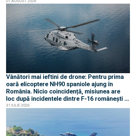
01 AUGUST 2026
Vânători mai ieftini de drone: Pentru prima
oară elicoptere NH90 spaniole ajung în
România. Nicio coincidență, misiunea are
loc după incidentele dintre F-16 românești și
dronele ruse
31 IULIE 2026