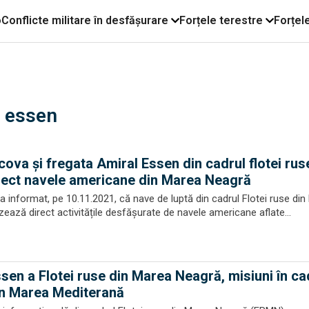
o
Conflicte militare în desfășurare
Forțele terestre
Forțel
l essen
ova și fregata Amiral Essen din cadrul flotei rus
rect navele americane din Marea Neagră
i a informat, pe 10.11.2021, că nave de luptă din cadrul Flotei ruse di
ază direct activitățile desfășurate de navele americane aflate...
sen a Flotei ruse din Marea Neagră, misiuni în ca
din Marea Mediterană