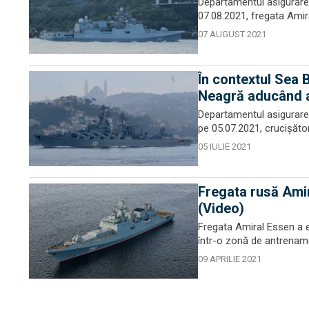
Departamentul asigurare 
07.08.2021, fregata Amira
07 AUGUST 2021
În contextul Sea 
Neagră aducând a
Departamentul asigurare 
pe 05.07.2021, crucișăto
05 IULIE 2021
Fregata rusă Amir
(Video)
Fregata Amiral Essen a e
într-o zonă de antrename
09 APRILIE 2021