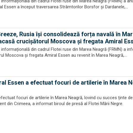
informațională din cadrul Flotei ruse din Marea Neagră (FRMN) a anu
l Essen a început traversarea Strâmtorilor Borsfor și Dardanele,...
Breeze, Rusia își consolidează forța navală în Ma
casă crucișătorul Moscova și fregata Amiral Es
informațională din cadrul Flotei ruse din Marea Neagră (FRMN) a inf
rul Moscova și fregata Amiral Essen au revenit în Marea Neagră,...
al Essen a efectuat focuri de artilerie în Marea 
fectuat focuri de artilerie în Marea Neagră, lovind cu succes ținte d
nt din Crimeea, a informat biroul de presă al Flotei Mării Negre.