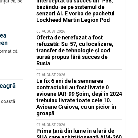
interceptat cu succes un T-38,
nțat că, pe
bazându-se pe sistemul de
senzori AI. E vorba de pachetul
Lockheed Martin Legion Pod
05 AUGUST 2026
rea
Oferta de nerefuzat a fost
sen
refuzată: Su-57, cu localizare,
transfer de tehnologie și cod
ormat că,
sursă propus fără succes de
Rusia
07 AUGUST 2026
La fix 6 ani de la semnarea
Neagră
contractului au fost livrate 0
avioane IAR-99 Șoim, deși în 2024
trebuiau livrate toate cele 10.
e coastă
Avioane Craiova, cu un picior în
groapă
07 AUGUST 2026
Prima țară din lume în afară de
SUA care achiziționează AIM-260