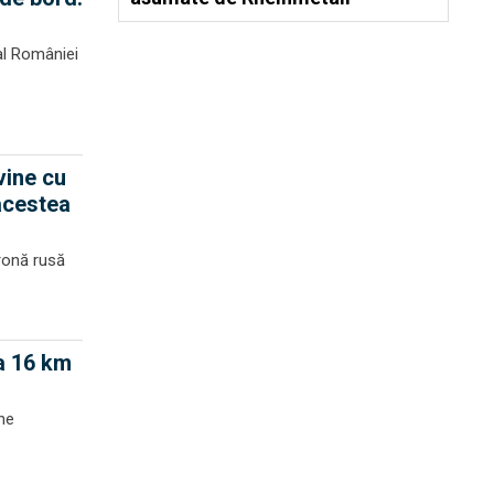
al României
vine cu
 acestea
dronă rusă
la 16 km
ene