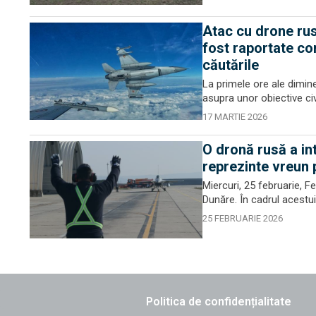
Atac cu drone rus
fost raportate c
căutările
La primele ore ale dimine
asupra unor obiective civi
17 MARTIE 2026
O dronă rusă a int
reprezinte vreun p
Miercuri, 25 februarie, F
Dunăre. În cadrul acestui
25 FEBRUARIE 2026
Politica de confidențialitate