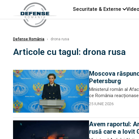
Securitate & Externe
Vide
Defense România
›
drona rusa
Articole cu tagul: drona rusa
Moscova răspunde 
Petersburg
Ministerul român al Afac
ce România reacționase î
25 IUNIE 2026
Avem raportul: Ar
rusă care a lovit 