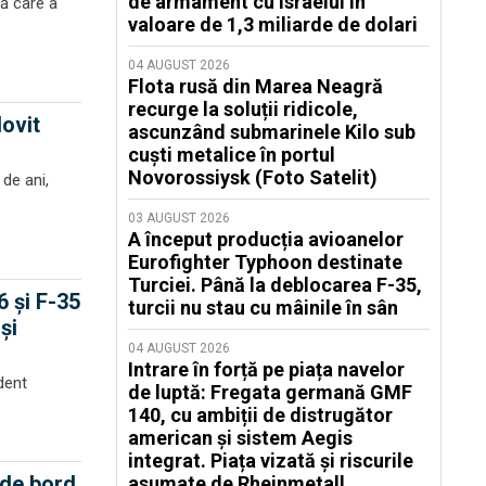
de armament cu Israelul în
să care a
valoare de 1,3 miliarde de dolari
04 AUGUST 2026
Flota rusă din Marea Neagră
recurge la soluții ridicole,
lovit
ascunzând submarinele Kilo sub
cuști metalice în portul
Novorossiysk (Foto Satelit)
 de ani,
03 AUGUST 2026
A început producția avioanelor
Eurofighter Typhoon destinate
Turciei. Până la deblocarea F-35,
 și F-35
turcii nu stau cu mâinile în sân
și
04 AUGUST 2026
Intrare în forță pe piața navelor
ident
de luptă: Fregata germană GMF
140, cu ambiții de distrugător
american și sistem Aegis
integrat. Piața vizată și riscurile
 de bord.
asumate de Rheinmetall