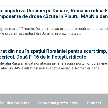
e împotriva Ucrainei pe Dunăre, România ridică F
omponente de drone căzute în Plauru, MApN a de
ții de marți, 17 martie, forțele ruse au executat o nouă serie de atac
le și de infrastructură din Ucraina, în proximitatea...
rat din nou în spațiul României pentru scurt timp,
ericol. Două F-16 de la Fetești, ridicate
ederația Rusă a lansat noi atacuri aeriene asupra porturilor ucrainene 
 atac un UAV a intrat din nou în spațiul aerian al României, dar a...
Politica Cookies
Gestionați preferințele
Contact