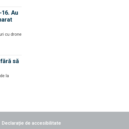
-16. Au
marat
uri cu drone
 fără să
de la
Declarație de accesibilitate