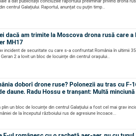
ale a dat publicității concluziile raportului preliminar privind drona ru
din centrul Galațiului. Raportul, anunțat cu puțin timp...
ei dacă am trimite la Moscova drona rusă care a 
ber MH17
rav incident de securitate cu care s-a confruntat România în ultimii 35
Geran 2 a lovit un bloc de locuințe din centrul orașului...
nia doborî drone ruse? Polonezii au tras cu F-16
 de daune. Radu Hossu e tranșant: Multă minciună 
 plin un bloc de locuințe din centrul Galațiului a fost cel mai grav inc
mâniei de la începutul războiului rus de agresiune încoace....
 F-ul românesc cu o rachetă aer-aer, nu cu tunul