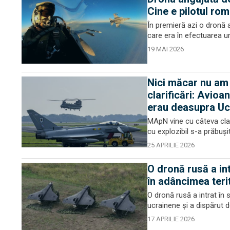
Cine e pilotul ro
În premieră azi o dronă 
care era în efectuarea une
19 MAI 2026
Nici măcar nu am 
clarificări: Avioa
erau deasupra Uc
MApN vine cu câteva clar
cu explozibil s-a prăbușit
25 APRILIE 2026
O dronă rusă a int
în adâncimea teri
O dronă rusă a intrat în 
ucrainene și a dispărut de
17 APRILIE 2026