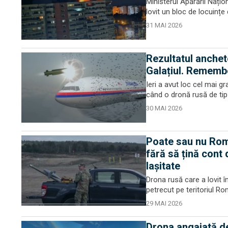
Ministerul Apărării Națion
lovit un bloc de locuințe 
31 MAI 2026
Rezultatul anchet
Galațiul. Remem
Ieri a avut loc cel mai g
când o dronă rusă de tip 
30 MAI 2026
Poate sau nu Româ
fără să țină cont
lașitate
Drona rusă care a lovit în
petrecut pe teritoriul Ro
29 MAI 2026
Drona angajată de