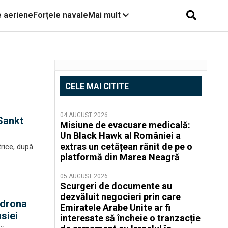
e aeriene
Forțele navale
Mai mult
CELE MAI CITITE
04 AUGUST 2026
Sankt
Misiune de evacuare medicală:
Un Black Hawk al României a
extras un cetățean rănit de pe o
trice, după
platformă din Marea Neagră
05 AUGUST 2026
Scurgeri de documente au
dezvăluit negocieri prin care
 drona
Emiratele Arabe Unite ar fi
siei
interesate să încheie o tranzacție