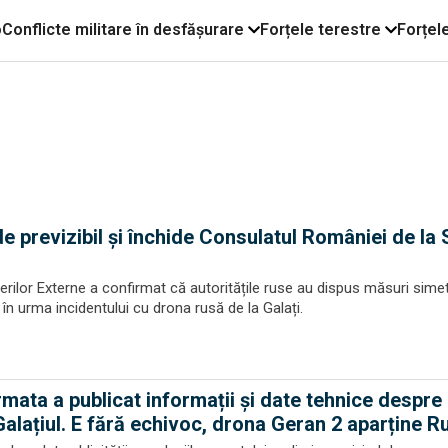
o
Conflicte militare în desfășurare
Forțele terestre
Forțel
previzibil și închide Consulatul României de la 
erilor Externe a confirmat că autoritățile ruse au dispus măsuri sime
n urma incidentului cu drona rusă de la Galați.
mata a publicat informații și date tehnice despre
Galațiul. E fără echivoc, drona Geran 2 aparține Ru