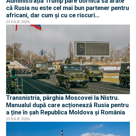
Administrația Trump pare dornică să arate
că Rusia nu este cel mai bun partener pentru
africani, dar cum și cu ce riscuri
operaționale?
23 IULIE 2026
Transnistria, pârghia Moscovei la Nistru.
Manualul după care acționează Rusia pentru
a ține în șah Republica Moldova și România
23 IULIE 2026