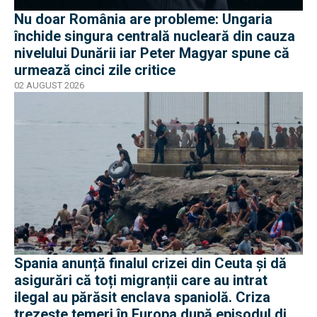
Nu doar România are probleme: Ungaria
închide singura centrală nucleară din cauza
nivelului Dunării iar Peter Magyar spune că
urmează cinci zile critice
02 AUGUST 2026
Spania anunță finalul crizei din Ceuta și dă
asigurări că toți migranții care au intrat
ilegal au părăsit enclava spaniolă. Criza
trezește temeri în Europa după episodul din