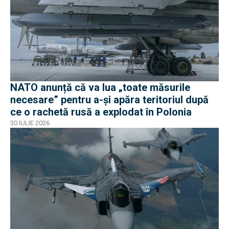
NATO anunță că va lua „toate măsurile
necesare” pentru a-și apăra teritoriul după
ce o rachetă rusă a explodat în Polonia
30 IULIE 2026