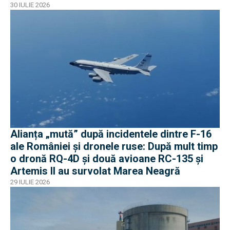
30 IULIE 2026
Alianța „mută” după incidentele dintre F-16
ale României și dronele ruse: După mult timp
o dronă RQ-4D și două avioane RC-135 și
Artemis II au survolat Marea Neagră
29 IULIE 2026