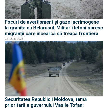
Focuri de avertisment și gaze lacrimogene
la granița cu Belarusul. Militarii letoni opresc
migranții care încearcă să treacă frontiera
22 IULIE 2026
Securitatea Republicii Moldova, temă
prioritară a guvernului Vasile Tofan: