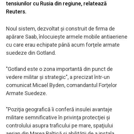
tensiunilor cu Rusia din regiune, relatează
Reuters.
Noul sistem, dezvoltat şi construit de firma de
apărare Saab, înlocuieşte armele mobile antiaeriene
cu care erau echipate până acum forţele armate
suedeze din Gotland.
"Gotland este o zona importantă din punct de
vedere militar şi strategic", a precizat într-un
comunicat Micael Byden, comandantul Forţelor
Armate Suedeze.
"Poziţia geografică îi conferă insulei avantaje
militare semnificative în privinţa protecţiei şi
controlului asupra traficului pe mare, spaţiului
aerian din Marea Baltică şi abilităţii de a instala