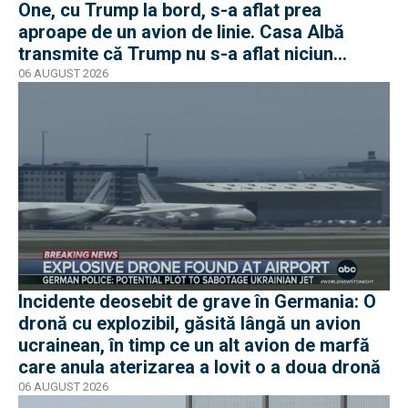
One, cu Trump la bord, s-a aflat prea
aproape de un avion de linie. Casa Albă
transmite că Trump nu s-a aflat niciun
moment în pericol
06 AUGUST 2026
Incidente deosebit de grave în Germania: O
dronă cu explozibil, găsită lângă un avion
ucrainean, în timp ce un alt avion de marfă
care anula aterizarea a lovit o a doua dronă
06 AUGUST 2026