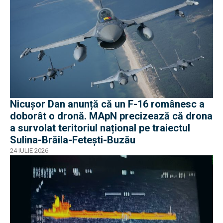
Nicușor Dan anunță că un F-16 românesc a
doborât o dronă. MApN precizează că drona
a survolat teritoriul național pe traiectul
Sulina-Brăila-Fetești-Buzău
24 IULIE 2026