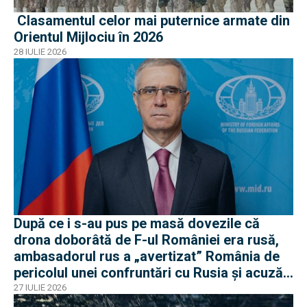
Clasamentul celor mai puternice armate din
Orientul Mijlociu în 2026
28 IULIE 2026
După ce i s-au pus pe masă dovezile că
drona doborâtă de F-ul României era rusă,
ambasadorul rus a „avertizat” România de
pericolul unei confruntări cu Rusia și acuză
o „înscenare propagandistă”
27 IULIE 2026