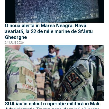
O nouă alertă în Marea Neagră. Navă
avariată, la 22 de mile marine de Sfântu
Gheorghe
24 IULIE 2026
SUA iau în calcul o operație militară în Mali.