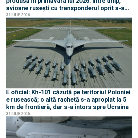
produsă în primăvara lui 2026. Între timp,
avioane rusești cu transponderul oprit s-au
apropiat de frontiera Poloniei
31 IULIE 2026
E oficial: Kh-101 căzută pe teritoriul Poloniei
e rusească; o altă rachetă s-a apropiat la 5
km de frontieră, dar s-a întors spre Ucraina
31 IULIE 2026