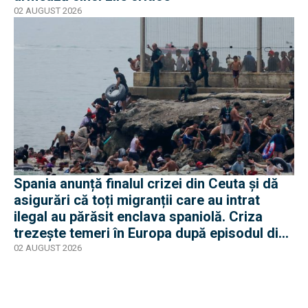
02 AUGUST 2026
Spania anunță finalul crizei din Ceuta și dă
asigurări că toți migranții care au intrat
ilegal au părăsit enclava spaniolă. Criza
trezește temeri în Europa după episodul din
2015
02 AUGUST 2026