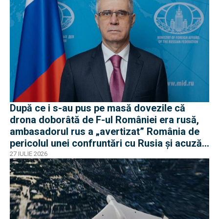
După ce i s-au pus pe masă dovezile că
drona doborâtă de F-ul României era rusă,
ambasadorul rus a „avertizat” România de
pericolul unei confruntări cu Rusia și acuză
o „înscenare propagandistă”
27 IULIE 2026