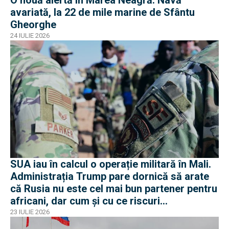
O nouă alertă în Marea Neagră. Navă
avariată, la 22 de mile marine de Sfântu
Gheorghe
24 IULIE 2026
SUA iau în calcul o operație militară în Mali.
Administrația Trump pare dornică să arate
că Rusia nu este cel mai bun partener pentru
africani, dar cum și cu ce riscuri
operaționale?
23 IULIE 2026