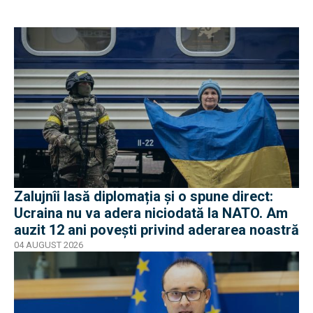
Zalujnîi lasă diplomația și o spune direct:
Ucraina nu va adera niciodată la NATO. Am
auzit 12 ani povești privind aderarea noastră
04 AUGUST 2026