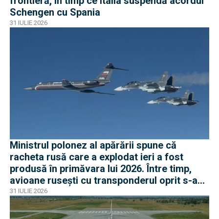
frontieră, în timp ce Italia suspendă acordul
Schengen cu Spania
31 IULIE 2026
Ministrul polonez al apărării spune că
racheta rusă care a explodat ieri a fost
produsă în primăvara lui 2026. Între timp,
avioane rusești cu transponderul oprit s-au
apropiat de frontiera Poloniei
31 IULIE 2026