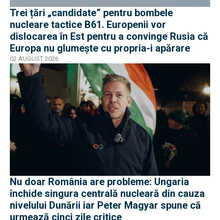
Trei țări „candidate” pentru bombele
nucleare tactice B61. Europenii vor
dislocarea în Est pentru a convinge Rusia că
Europa nu glumește cu propria-i apărare
02 AUGUST 2026
Nu doar România are probleme: Ungaria
închide singura centrală nucleară din cauza
nivelului Dunării iar Peter Magyar spune că
urmează cinci zile critice