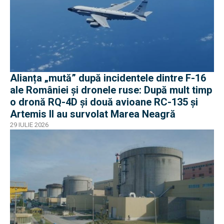
Alianța „mută” după incidentele dintre F-16
ale României și dronele ruse: După mult timp
o dronă RQ-4D și două avioane RC-135 și
Artemis II au survolat Marea Neagră
29 IULIE 2026