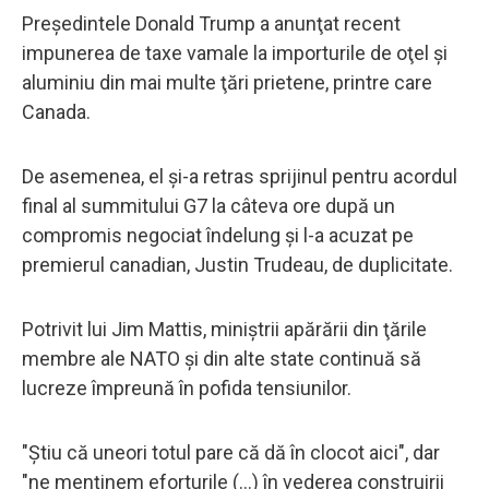
Preşedintele Donald Trump a anunţat recent
impunerea de taxe vamale la importurile de oţel şi
aluminiu din mai multe ţări prietene, printre care
Canada.
De asemenea, el şi-a retras sprijinul pentru acordul
final al summitului G7 la câteva ore după un
compromis negociat îndelung şi l-a acuzat pe
premierul canadian, Justin Trudeau, de duplicitate.
Potrivit lui Jim Mattis, miniştrii apărării din ţările
membre ale NATO şi din alte state continuă să
lucreze împreună în pofida tensiunilor.
"Ştiu că uneori totul pare că dă în clocot aici", dar
"ne menţinem eforturile (...) în vederea construirii