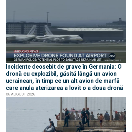
Incidente deosebit de grave în Germania: O
dronă cu explozibil, găsită lângă un avion
ucrainean, în timp ce un alt avion de marfă
care anula aterizarea a lovit o a doua dronă
06 AUGUST 2026