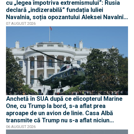
cu „legea împotriva extremismului”: Rusia
declară „indizerabilă” fundația Iuliei
Navalnia, soția opozantului Aleksei Navalnîi,
ucis în închisorile siberiene
07 AUGUST 2026
Anchetă în SUA după ce elicopterul Marine
One, cu Trump la bord, s-a aflat prea
aproape de un avion de linie. Casa Albă
transmite că Trump nu s-a aflat niciun
moment în pericol
06 AUGUST 2026