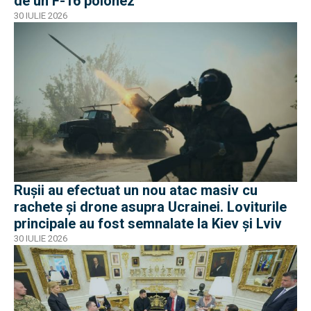
de un F-16 polonez
30 IULIE 2026
Rușii au efectuat un nou atac masiv cu
rachete și drone asupra Ucrainei. Loviturile
principale au fost semnalate la Kiev și Lviv
30 IULIE 2026