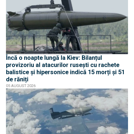
Încă o noapte lungă la Kiev: Bilanțul
provizoriu al atacurilor rusești cu rachete
balistice și hipersonice indică 15 morți și 51
de răniți
05 AUGUST 2026