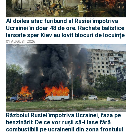
Al doilea atac furibund al Rusiei împotriva
Ucrainei în doar 48 de ore. Rachete balistice
lansate sper Kiev au lovit blocuri de locuințe
01 AUGUST 2026
Războiul Rusiei împotriva Ucrainei, faza pe
benzinării: De ce vor rușii să-i lase fără
combustibili pe ucrainenii din zona frontului