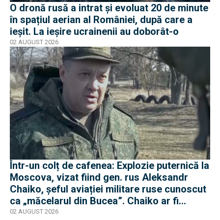
O dronă rusă a intrat și evoluat 20 de minute
în spațiul aerian al României, după care a
ieșit. La ieșire ucrainenii au doborât-o
02 AUGUST 2026
Într-un colț de cafenea: Explozie puternică la
Moscova, vizat fiind gen. rus Aleksandr
Chaiko, șeful aviației militare ruse cunoscut
ca „măcelarul din Bucea”. Chaiko ar fi
supraviețuit
02 AUGUST 2026