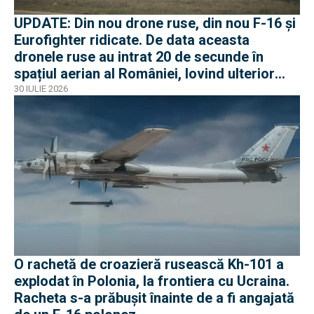
UPDATE: Din nou drone ruse, din nou F-16 și
Eurofighter ridicate. De data aceasta
dronele ruse au intrat 20 de secunde în
spațiul aerian al României, lovind ulterior
Ucraina
30 IULIE 2026
O rachetă de croazieră rusească Kh-101 a
explodat în Polonia, la frontiera cu Ucraina.
Racheta s-a prăbușit înainte de a fi angajată