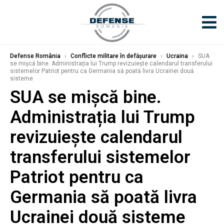
Defense România
›
Conflicte militare în defășurare
›
Ucraina
›
SUA
se mișcă bine. Administrația lui Trump revizuiește calendarul transferului
sistemelor Patriot pentru ca Germania să poată livra Ucrainei două
sisteme
SUA se mișcă bine.
Administrația lui Trump
revizuiește calendarul
transferului sistemelor
Patriot pentru ca
Germania să poată livra
Ucrainei două sisteme