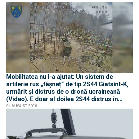
Mobilitatea nu i-a ajutat: Un sistem de
artilerie rus „fâșneț” de tip 2S44 Giatsint-K,
urmărit și distrus de o dronă ucraineană
(Video). E doar al doilea 2S44 distrus în
război
04 AUGUST 2026