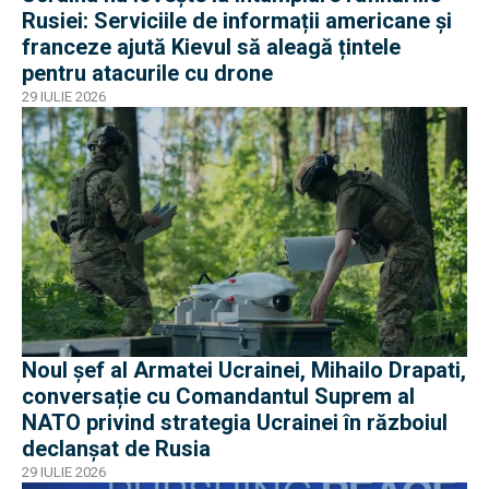
Rusiei: Serviciile de informații americane și
franceze ajută Kievul să aleagă țintele
pentru atacurile cu drone
29 IULIE 2026
Noul șef al Armatei Ucrainei, Mihailo Drapati,
conversație cu Comandantul Suprem al
NATO privind strategia Ucrainei în războiul
declanșat de Rusia
29 IULIE 2026