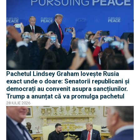
Pachetul Lindsey Graham lovește Rusia
exact unde o doare: Senatorii republicani și
democrați au convenit asupra sancțiunilor.
Trump a anunțat că va promulga pachetul
28 IULIE 2026