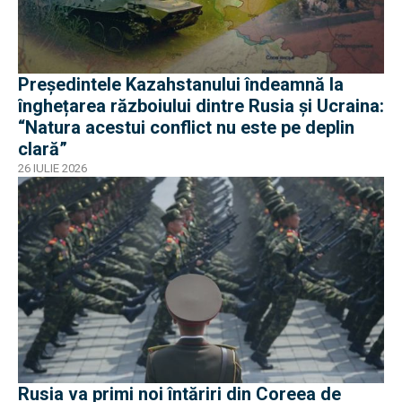
Președintele Kazahstanului îndeamnă la
înghețarea războiului dintre Rusia și Ucraina:
“Natura acestui conflict nu este pe deplin
clară”
26 IULIE 2026
Rusia va primi noi întăriri din Coreea de