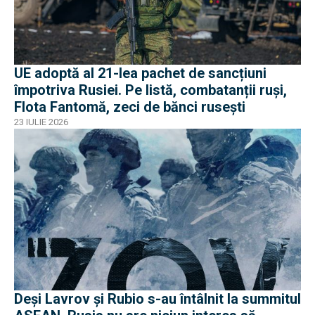
UE adoptă al 21-lea pachet de sancțiuni
împotriva Rusiei. Pe listă, combatanții ruși,
Flota Fantomă, zeci de bănci rusești
23 IULIE 2026
Deși Lavrov și Rubio s-au întâlnit la summitul