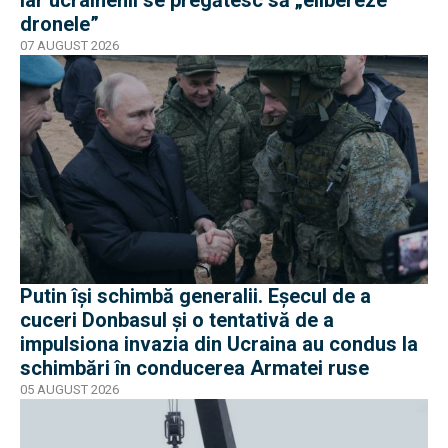
dronele”
07 AUGUST 2026
Putin își schimbă generalii. Eșecul de a
cuceri Donbasul și o tentativă de a
impulsiona invazia din Ucraina au condus la
schimbări în conducerea Armatei ruse
05 AUGUST 2026