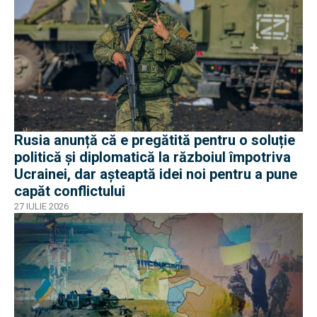
Rusia anunță că e pregătită pentru o soluție
politică și diplomatică la războiul împotriva
Ucrainei, dar așteaptă idei noi pentru a pune
capăt conflictului
27 IULIE 2026