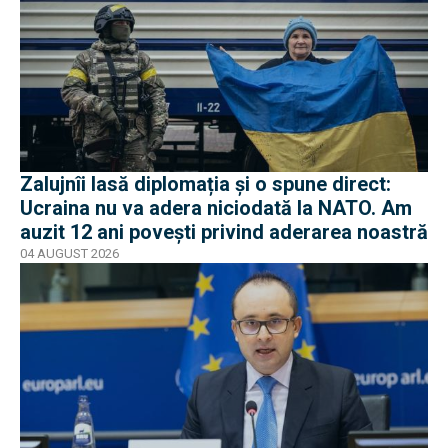
Zalujnîi lasă diplomația și o spune direct:
Ucraina nu va adera niciodată la NATO. Am
auzit 12 ani povești privind aderarea noastră
04 AUGUST 2026