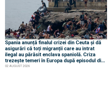
Spania anunță finalul crizei din Ceuta și dă
asigurări că toți migranții care au intrat
ilegal au părăsit enclava spaniolă. Criza
trezește temeri în Europa după episodul din
2015
02 AUGUST 2026