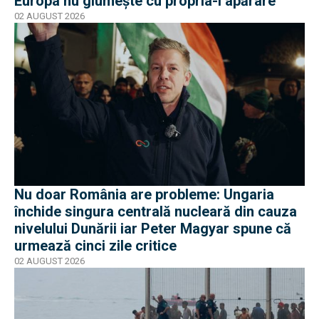
Europa nu glumește cu propria-i apărare
02 AUGUST 2026
Nu doar România are probleme: Ungaria
închide singura centrală nucleară din cauza
nivelului Dunării iar Peter Magyar spune că
urmează cinci zile critice
02 AUGUST 2026