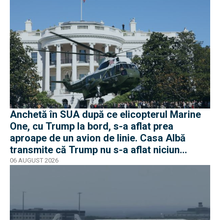
Anchetă în SUA după ce elicopterul Marine
One, cu Trump la bord, s-a aflat prea
aproape de un avion de linie. Casa Albă
transmite că Trump nu s-a aflat niciun
moment în pericol
06 AUGUST 2026