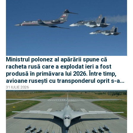
Ministrul polonez al apărării spune că
racheta rusă care a explodat ieri a fost
produsă în primăvara lui 2026. Între timp,
avioane rusești cu transponderul oprit s-au
apropiat de frontiera Poloniei
31 IULIE 2026