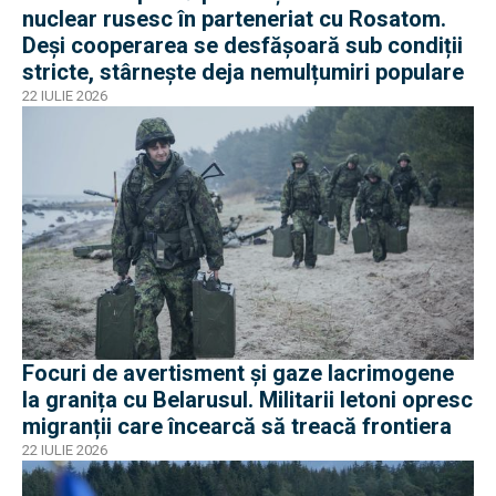
nuclear rusesc în parteneriat cu Rosatom.
Deși cooperarea se desfășoară sub condiții
stricte, stârnește deja nemulțumiri populare
22 IULIE 2026
Focuri de avertisment și gaze lacrimogene
la granița cu Belarusul. Militarii letoni opresc
migranții care încearcă să treacă frontiera
22 IULIE 2026