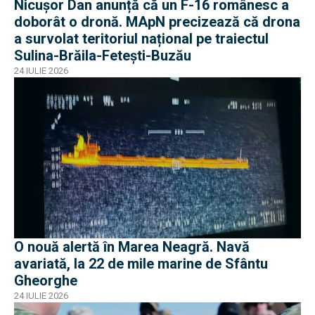
Nicușor Dan anunță că un F-16 românesc a
doborât o dronă. MApN precizează că drona
a survolat teritoriul național pe traiectul
Sulina-Brăila-Fetești-Buzău
24 IULIE 2026
O nouă alertă în Marea Neagră. Navă
avariată, la 22 de mile marine de Sfântu
Gheorghe
24 IULIE 2026