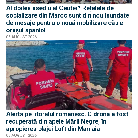
Al doilea asediu al Ceutei? Rețelele de
socializare din Maroc sunt din nou inundate
de mesaje pentru o nouă mobilizare către
orașul spaniol
05 AUGUST 2026
Alertă pe litoralul românesc. O dronă a fost
recuperată din apele Mării Negre, în
apropierea plajei Loft din Mamaia
05 AUGUST 2026