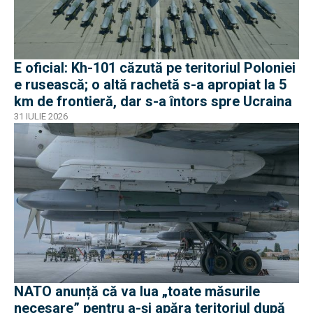
E oficial: Kh-101 căzută pe teritoriul Poloniei
e rusească; o altă rachetă s-a apropiat la 5
km de frontieră, dar s-a întors spre Ucraina
31 IULIE 2026
NATO anunță că va lua „toate măsurile
necesare” pentru a-și apăra teritoriul după