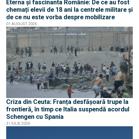
Eterna și fascinanta Românie: De ce au fost
chemați elevii de 18 ani la centrele militare și
de ce nu este vorba despre mobilizare
01 AUGUST 2026
Criza din Ceuta: Franța desfășoară trupe la
frontieră, în timp ce Italia suspendă acordul
Schengen cu Spania
31 IULIE 2026