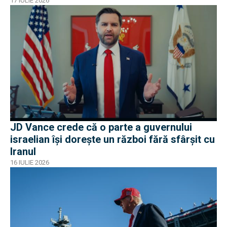
soluții diplomatice
17 IULIE 2026
JD Vance crede că o parte a guvernului
israelian își dorește un război fără sfârșit cu
Iranul
16 IULIE 2026