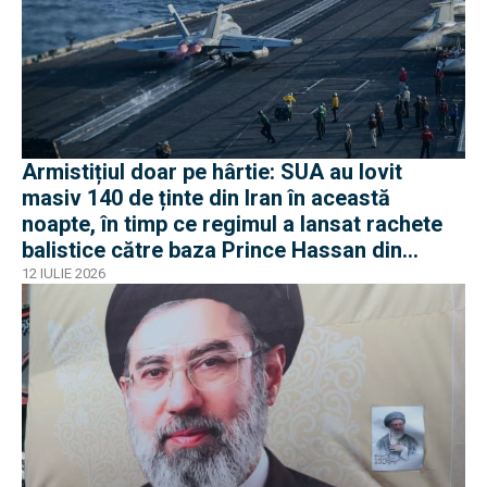
Armistițiul doar pe hârtie: SUA au lovit
masiv 140 de ținte din Iran în această
noapte, în timp ce regimul a lansat rachete
balistice către baza Prince Hassan din
Iordania
12 IULIE 2026