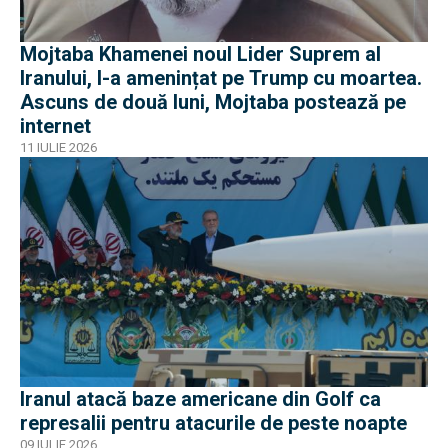
Mojtaba Khamenei noul Lider Suprem al
Iranului, l-a amenințat pe Trump cu moartea.
Ascuns de două luni, Mojtaba postează pe
internet
11 IULIE 2026
Iranul atacă baze americane din Golf ca
represalii pentru atacurile de peste noapte
09 IULIE 2026