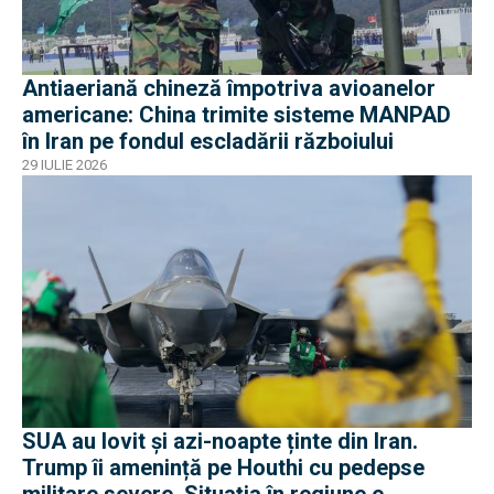
Antiaeriană chineză împotriva avioanelor
americane: China trimite sisteme MANPAD
în Iran pe fondul escladării războiului
29 IULIE 2026
SUA au lovit și azi-noapte ținte din Iran.
Trump îi amenință pe Houthi cu pedepse