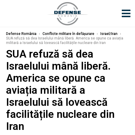
Defense România
›
Conflicte militare în defășurare
›
Israel/Iran
›
SUA refuză să dea Israelului mână liberă. America se opune ca aviația
militară a Israelului să lovească facilitățile nucleare din Iran
SUA refuză să dea
Israelului mână liberă.
America se opune ca
aviația militară a
Israelului să lovească
facilitățile nucleare din
Iran