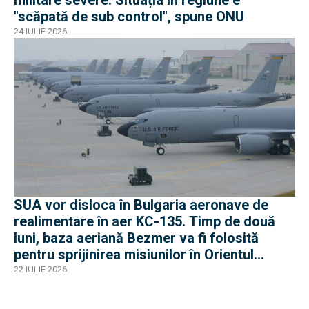
militare severe. Situația în regiune e
"scăpată de sub control", spune ONU
24 IULIE 2026
SUA vor disloca în Bulgaria aeronave de
realimentare în aer KC-135. Timp de două
luni, baza aeriană Bezmer va fi folosită
pentru sprijinirea misiunilor în Orientul
Mijlociu
22 IULIE 2026