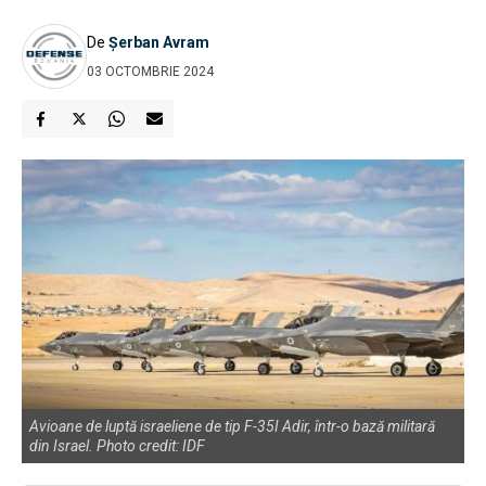
De
Șerban Avram
03 OCTOMBRIE 2024
Avioane de luptă israeliene de tip F-35I Adir, într-o bază militară
din Israel. Photo credit: IDF