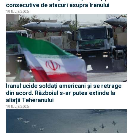
consecutive de atacuri asupra Iranului
19 IULIE 2026
Iranul ucide soldați americani și se retrage
din acord. Războiul s-ar putea extinde la
aliații Teheranului
19 IULIE 2026