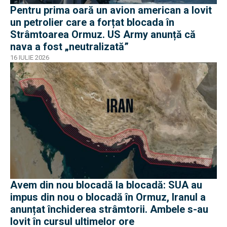
Pentru prima oară un avion american a lovit
un petrolier care a forțat blocada în
Strâmtoarea Ormuz. US Army anunță că
nava a fost „neutralizată”
16 IULIE 2026
Avem din nou blocadă la blocadă: SUA au
impus din nou o blocadă în Ormuz, Iranul a
anunțat închiderea strâmtorii. Ambele s-au
lovit în cursul ultimelor ore