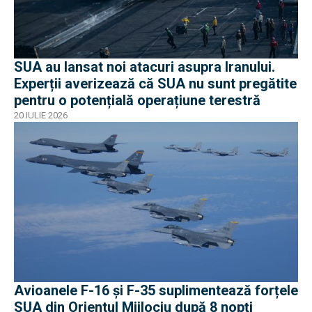
SUA au lansat noi atacuri asupra Iranului.
Experții averizează că SUA nu sunt pregătite
pentru o potențială operațiune terestră
20 IULIE 2026
Avioanele F-16 și F-35 suplimentează forțele
SUA din Orientul Mijlociu după 8 nopți