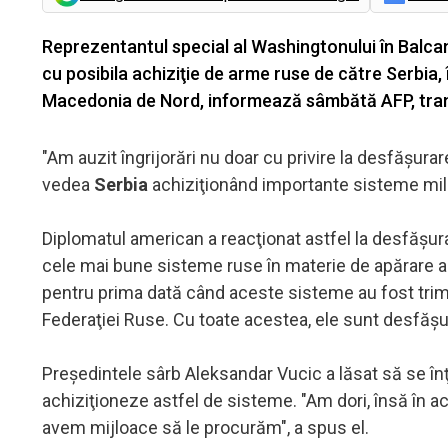
Reprezentantul special al Washingtonului în Balcan
cu posibila achiziţie de arme ruse de către Serbia, 
Macedonia de Nord, informează sâmbătă AFP, tra
"Am auzit îngrijorări nu doar cu privire la desfăşurar
vedea
Serbia
achiziţionând importante sisteme mili
Diplomatul american a reacţionat astfel la desfăşu
cele mai bune sisteme ruse în materie de apărare anti
pentru prima dată când aceste sisteme au fost trimis
Federaţiei Ruse. Cu toate acestea, ele sunt desfăşu
Preşedintele sârb Aleksandar Vucic a lăsat să se înţ
achiziţioneze astfel de sisteme. "Am dori, însă în ac
avem mijloace să le procurăm", a spus el.