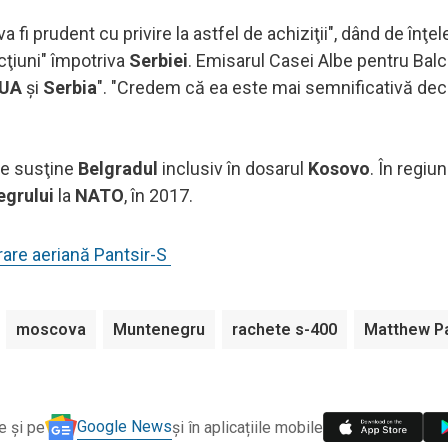
i prudent cu privire la astfel de achiziţii", dând de înţel
cţiuni" împotriva
Serbiei
. Emisarul Casei Albe pentru Balc
UA
şi
Serbia
". "Credem că ea este mai semnificativă dec
are susţine
Belgradul
inclusiv în dosarul
Kosovo
. În regiun
grului
la
NATO
, în 2017.
are aeriană Pantsir-S
moscova
Muntenegru
rachete s-400
Matthew P
Google News
e și pe
și în aplicațiile mobile