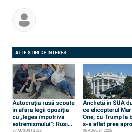
ALTE ȘTIRI DE INTERES
Autocrația rusă scoate
Anchetă în SUA d
în afara legii opoziția
ce elicopterul Mar
cu „legea împotriva
One, cu Trump la 
extremismului”: Rusia
s-a aflat prea apr
declară „indizerabilă”
de un avion de lini
07 AUGUST 2026
06 AUGUST 2026