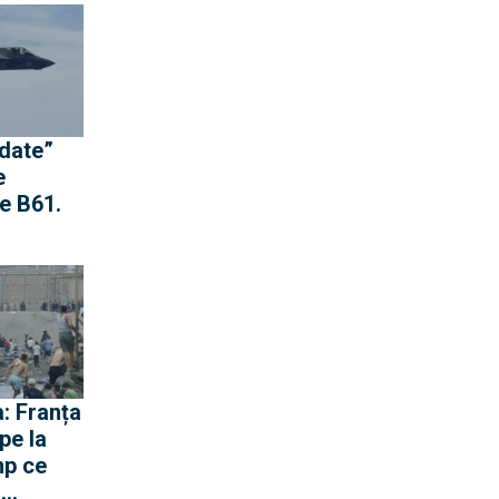
e către
idate”
e
e B61.
st
nge
a nu
opria-i
: Franța
pe la
mp ce
ă