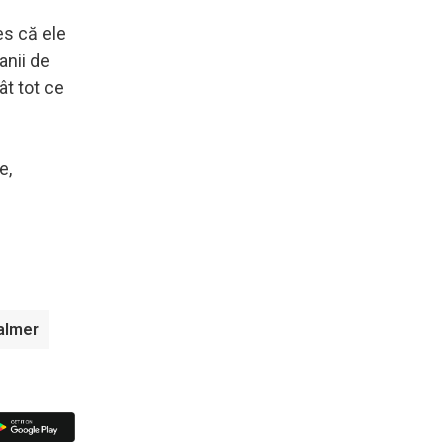
es că ele
anii de
ât tot ce
e,
almer