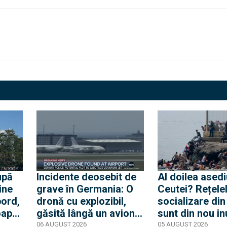
upă
Incidente deosebit de
Al doilea asedi
ine
grave în Germania: O
Ceutei? Rețele
bord,
dronă cu explozibil,
socializare di
oape
găsită lângă un avion
sunt din nou i
e.
ucrainean, în timp ce
de mesaje pent
06 AUGUST 2026
05 AUGUST 2026