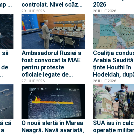
mp o
controlat. Nivel scăzut
2026
ouă
fără precedent al
29 IULIE 2026
28 IULIE 2026
Dunării
olat
 să
Ambasadorul Rusiei a
Coaliția condu
fost convocat la MAE
Arabia Saudită
 de
pentru proteste
ținte Houthi în
oficiale legate de
Hodeidah, dup
ierei
incursiunile cu drone.
atacurile asup
27 IULIE 2026
26 IULIE 2026
a
Ambasadorul român la
petrolierelor s
Moscova, chemat
amenințarea c
acasă pentru
blocada Mării 
consultări
ă că
O nouă alertă în Marea
SUA iau în calc
 a
Neagră. Navă avariată,
operație militar