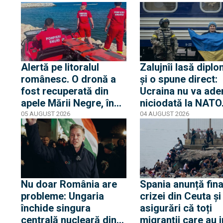
fundația Iuliei Navalnia,
Casa Albă transmi
soția opozantului
că Trump nu s-a af
Aleksei Navalnîi, ucis
niciun moment în
în închisorile siberiene
pericol
Alertă pe litoralul
Zalujnîi lasă diplo
românesc. O dronă a
și o spune direct:
fost recuperată din
Ucraina nu va ade
apele Mării Negre, în
niciodată la NATO
apropierea plajei Loft
auzit 12 ani poveș
05 AUGUST 2026
04 AUGUST 2026
din Mamaia
privind aderarea
noastră
Nu doar România are
Spania anunță fina
probleme: Ungaria
crizei din Ceuta și
închide singura
asigurări că toți
centrală nucleară din
migranții care au i