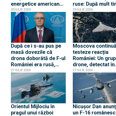
energetice americane
ruse: După mult ti
din Egipt activează
dronă RQ-4D și d
30 IULIE 2026
29 IULIE 2026
alerta la Casa Albă
avioane RC-135 și
Artemis II au surv
Marea Neagră
După ce i s-au pus pe
Moscova continuă
masă dovezile că
testeze reacția
drona doborâtă de F-ul
României: Un grup
României era rusă,
drone, detectat în
ambasadorul rus a
proximitatea front
27 IULIE 2026
27 IULIE 2026
„avertizat” România de
fluviale cu Ucrain
pericolul unei
confruntări cu Rusia și
acuză o „înscenare
propagandistă”
Orientul Mijlociu în
Nicușor Dan anunț
pragul unui război
un F-16 românesc