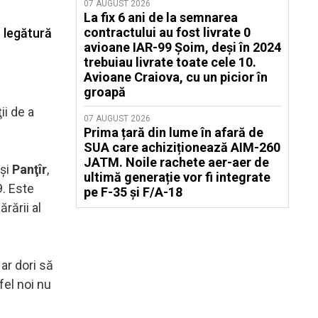
07 AUGUST 2026
La fix 6 ani de la semnarea
contractului au fost livrate 0
n legătură
avioane IAR-99 Șoim, deși în 2024
trebuiau livrate toate cele 10.
Avioane Craiova, cu un picior în
groapă
ii de a
07 AUGUST 2026
Prima țară din lume în afară de
SUA care achiziționează AIM-260
JATM. Noile rachete aer-aer de
şi
Panţîr
,
ultimă generație vor fi integrate
9. Este
pe F-35 și F/A-18
rării al
ar dori să
fel noi nu