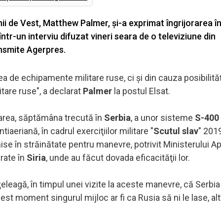
ii de Vest, Matthew Palmer, şi-a exprimat îngrijorarea î
într-un interviu difuzat vineri seara de o televiziune din
nsmite Agerpres.
ea de echipamente militare ruse, ci şi din cauza posibilităţ
tare ruse", a declarat
Palmer
la postul Elsat.
rarea, săptămâna trecută în
Serbia
, a unor sisteme
S-400
aeriană, în cadrul exerciţiilor militare "
Scutul slav
" 201
e în străinătate pentru manevre, potrivit Ministerului Apă
rate în
Siria
, unde au făcut dovada eficacităţii lor.
eleagă, în timpul unei vizite la aceste manevre, că Serbia 
est moment singurul mijloc ar fi ca Rusia să ni le lase, alt