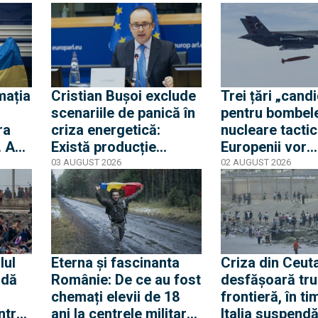
te
un alt avion de marfă
nouă mobilizar
lat
care anula aterizarea a
orașul spaniol
lovit o a doua dronă
mația
Cristian Bușoi exclude
Trei țări „cand
scenariile de panică în
pentru bombel
ra
criza energetică:
nucleare tactic
. Am
Există producție
Europenii vor
ti
internă stabilă cât să
dislocarea în E
03 AUGUST 2026
02 AUGUST 2026
alimentăm populația
pentru a convi
Rusia că Europ
glumește cu pr
apărare
lul
Eterna și fascinanta
Criza din Ceuta
 dă
Românie: De ce au fost
desfășoară tru
chemați elevii de 18
frontieră, în ti
ntrat
ani la centrele militare
Italia suspend