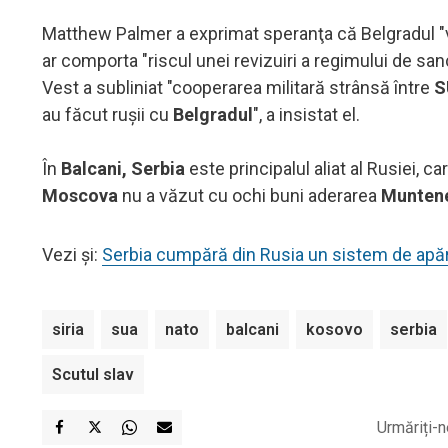
Matthew Palmer a exprimat speranţa că Belgradul "va f
ar comporta "riscul unei revizuiri a regimului de san
Vest a subliniat "cooperarea militară strânsă între
S
au făcut ruşii cu
Belgradul
", a insistat el.
În
Balcani, Serbia
este principalul aliat al Rusiei, c
Moscova
nu a văzut cu ochi buni aderarea
Muntene
Vezi și:
Serbia cumpără din Rusia un sistem de apăr
siria
sua
nato
balcani
kosovo
serbia
Scutul slav
Urmăriți-n