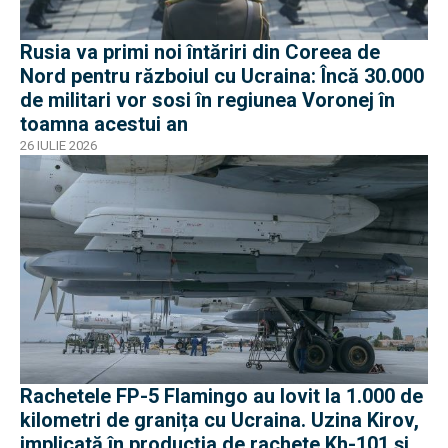
Rusia va primi noi întăriri din Coreea de
Nord pentru războiul cu Ucraina: Încă 30.000
de militari vor sosi în regiunea Voronej în
toamna acestui an
26 IULIE 2026
Rachetele FP-5 Flamingo au lovit la 1.000 de
kilometri de granița cu Ucraina. Uzina Kirov,
implicată în producția de rachete Kh-101 și