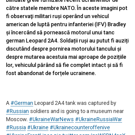
către statele membre NATO. În aceste imagini pot
fi observaţi militari ruşi operând un vehicul
american de luptă pentru infanteriei (IFV) Bradley
și încercând să pornească motorul unui tanc
german Leopard 2A4. Soldații ruşi au putut fi auziți
discutând despre pornirea motorului tancului și
despre mutarea acestuia mai aproape de pozițiile
lor, vehiculul părând să fie complet intact și să fi
fost abandonat de forțele ucrainene.
A
#German
Leopard 2A4 tank was captured by
#Russian
soldiers and is going to a museum near
Moscow.
#UkraineWarNews
#UkraineRussiaWar
#Russia
#Ukraine
#Ukrainecounteroffenive