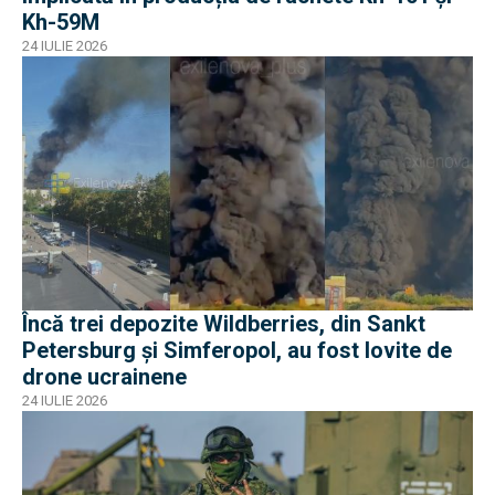
Kh-59M
24 IULIE 2026
Încă trei depozite Wildberries, din Sankt
Petersburg și Simferopol, au fost lovite de
drone ucrainene
24 IULIE 2026