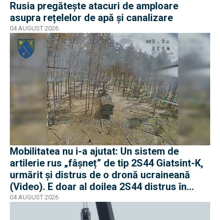
Rusia pregătește atacuri de amploare
asupra rețelelor de apă și canalizare
04 AUGUST 2026
Mobilitatea nu i-a ajutat: Un sistem de
artilerie rus „fâșneț” de tip 2S44 Giatsint-K,
urmărit și distrus de o dronă ucraineană
(Video). E doar al doilea 2S44 distrus în
război
04 AUGUST 2026