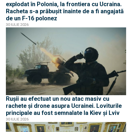
explodat în Polonia, la frontiera cu Ucraina.
Racheta s-a prăbușit înainte de a fi angajată
de un F-16 polonez
30 IULIE 2026
Rușii au efectuat un nou atac masiv cu
rachete și drone asupra Ucrainei. Loviturile
principale au fost semnalate la Kiev și Lviv
30 IULIE 2026