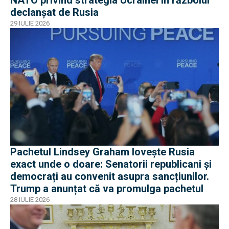
NATO privind strategia Ucrainei în războiul
declanșat de Rusia
29 IULIE 2026
Pachetul Lindsey Graham lovește Rusia
exact unde o doare: Senatorii republicani și
democrați au convenit asupra sancțiunilor.
Trump a anunțat că va promulga pachetul
28 IULIE 2026