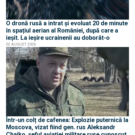
O dronă rusă a intrat și evoluat 20 de minute
în spațiul aerian al României, după care a
ieșit. La ieșire ucrainenii au doborât-o
02 AUGUST 2026
Într-un colț de cafenea: Explozie puternică la
Moscova, vizat fiind gen. rus Aleksandr
Chaiko, șeful aviației militare ruse cunoscut