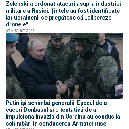
Zelenski a ordonat atacuri asupra industriei
militare a Rusiei. Țintele au fost identificate
iar ucrainenii se pregătesc să „elibereze
dronele”
07 AUGUST 2026
Putin își schimbă generalii. Eșecul de a
cuceri Donbasul și o tentativă de a
impulsiona invazia din Ucraina au condus la
schimbări în conducerea Armatei ruse