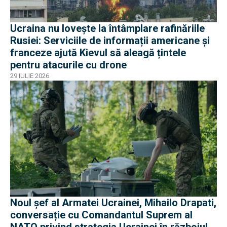
Ucraina nu lovește la întâmplare rafinăriile
Rusiei: Serviciile de informații americane și
franceze ajută Kievul să aleagă țintele
pentru atacurile cu drone
29 IULIE 2026
Noul șef al Armatei Ucrainei, Mihailo Drapati,
conversație cu Comandantul Suprem al