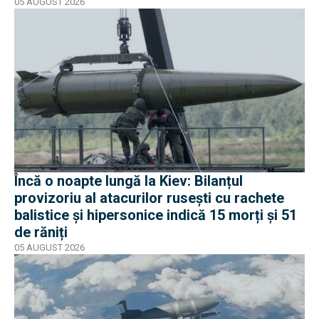
05 AUGUST 2026
Încă o noapte lungă la Kiev: Bilanțul
provizoriu al atacurilor rusești cu rachete
balistice și hipersonice indică 15 morți și 51
de răniți
05 AUGUST 2026