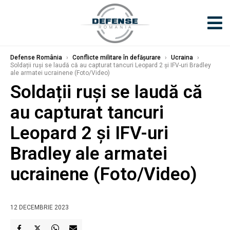
Defense România
›
Conflicte militare în defășurare
›
Ucraina
›
Soldații ruși se laudă că au capturat tancuri Leopard 2 și IFV-uri Bradley
ale armatei ucrainene (Foto/Video)
Soldații ruși se laudă că
au capturat tancuri
Leopard 2 și IFV-uri
Bradley ale armatei
ucrainene (Foto/Video)
12 DECEMBRIE 2023