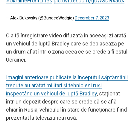
#UkraineFrontLines
pic.twitter.com/gcWSDN4aoX
— Alex Bukovsky (@BungeeWedgie)
December 7, 2023
O altă înregistrare video difuzată în aceeași zi arată
un vehicul de luptă Bradley care se deplasează pe
un drum aflat într-o zonă ceea ce se crede a fi estul
Ucrainei.
Imagini anterioare publicate la începutul săptămânii
trecute au arătat militari şi tehnicieni ruşi
inspectând un vehicul de luptă Bradley
, staţionat
într-un depozit despre care se crede că se află
chiar în Rusia, vehiculul în stare de funcționare fiind
prezentat la televiziunea rusă.