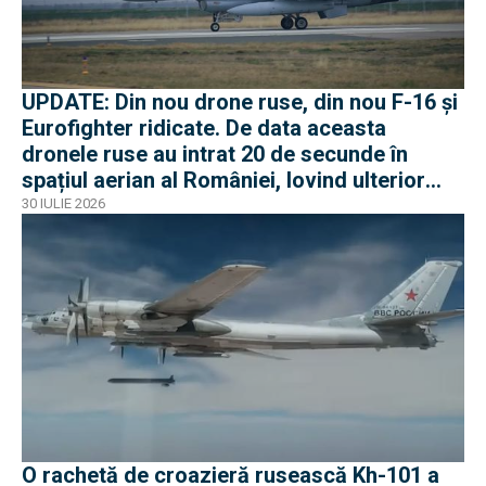
UPDATE: Din nou drone ruse, din nou F-16 și
Eurofighter ridicate. De data aceasta
dronele ruse au intrat 20 de secunde în
spațiul aerian al României, lovind ulterior
Ucraina
30 IULIE 2026
O rachetă de croazieră rusească Kh-101 a