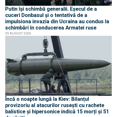
Putin își schimbă generalii. Eșecul de a
cuceri Donbasul și o tentativă de a
impulsiona invazia din Ucraina au condus la
schimbări în conducerea Armatei ruse
05 AUGUST 2026
Încă o noapte lungă la Kiev: Bilanțul
provizoriu al atacurilor rusești cu rachete
balistice și hipersonice indică 15 morți și 51