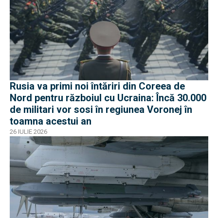
Rusia va primi noi întăriri din Coreea de
Nord pentru războiul cu Ucraina: Încă 30.000
de militari vor sosi în regiunea Voronej în
toamna acestui an
26 IULIE 2026