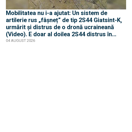
Mobilitatea nu i-a ajutat: Un sistem de
artilerie rus „fâșneț” de tip 2S44 Giatsint-K,
urmărit și distrus de o dronă ucraineană
(Video). E doar al doilea 2S44 distrus în
război
04 AUGUST 2026