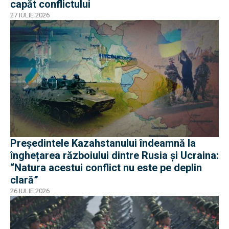
capăt conflictului
27 IULIE 2026
Președintele Kazahstanului îndeamnă la
înghețarea războiului dintre Rusia și Ucraina:
“Natura acestui conflict nu este pe deplin
clară”
26 IULIE 2026