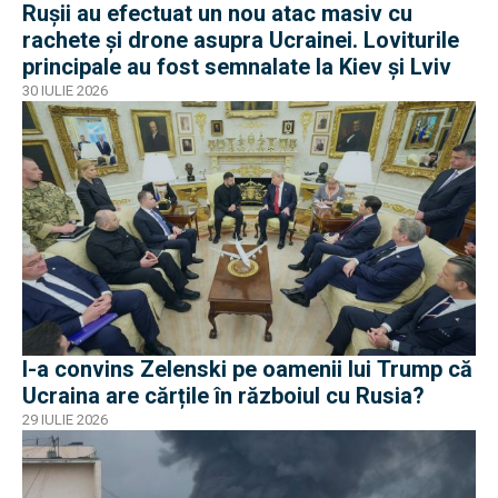
Rușii au efectuat un nou atac masiv cu
rachete și drone asupra Ucrainei. Loviturile
principale au fost semnalate la Kiev și Lviv
30 IULIE 2026
I-a convins Zelenski pe oamenii lui Trump că
Ucraina are cărțile în războiul cu Rusia?
29 IULIE 2026