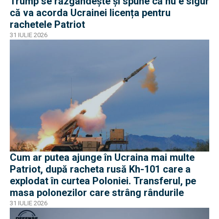
Trump se răzgândește și spune că nu e sigur
că va acorda Ucrainei licența pentru
rachetele Patriot
31 IULIE 2026
Cum ar putea ajunge în Ucraina mai multe
Patriot, după racheta rusă Kh-101 care a
explodat în curtea Poloniei. Transferul, pe
masa polonezilor care strâng rândurile
31 IULIE 2026