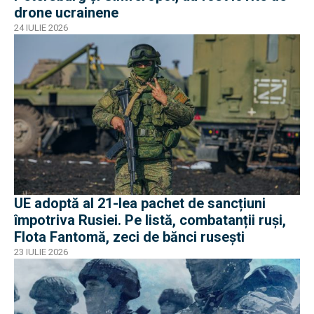
drone ucrainene
24 IULIE 2026
UE adoptă al 21-lea pachet de sancțiuni
împotriva Rusiei. Pe listă, combatanții ruși,
Flota Fantomă, zeci de bănci rusești
23 IULIE 2026