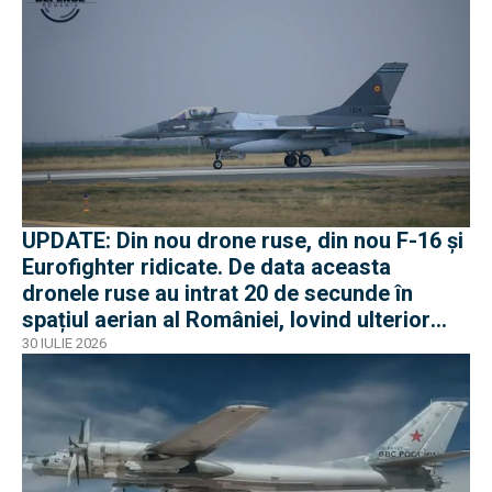
UPDATE: Din nou drone ruse, din nou F-16 și
Eurofighter ridicate. De data aceasta
dronele ruse au intrat 20 de secunde în
spațiul aerian al României, lovind ulterior
Ucraina
30 IULIE 2026