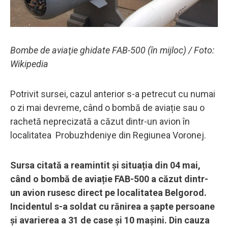
Bombe de aviaţie ghidate FAB-500 (în mijloc) / Foto:
Wikipedia
Potrivit sursei, cazul anterior s-a petrecut cu numai
o zi mai devreme, când o bombă de aviație sau o
rachetă neprecizată a căzut dintr-un avion în
localitatea Probuzhdeniye din Regiunea Voronej.
Sursa citată a reamintit și situația din 04 mai,
când o bombă de aviație FAB-500 a căzut dintr-
un avion rusesc direct pe localitatea Belgorod.
Incidentul s-a soldat cu rănirea a șapte persoane
și avarierea a 31 de case și 10 mașini. Din cauza