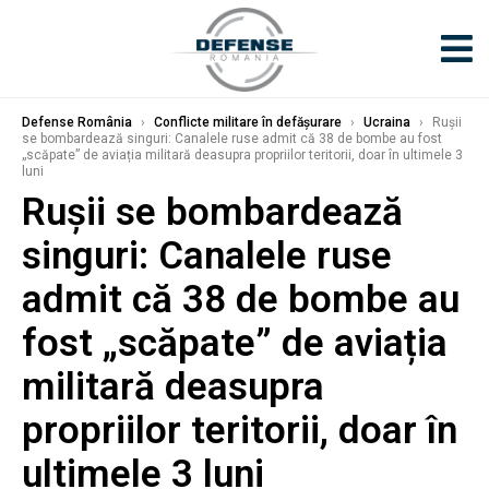
Defense România
›
Conflicte militare în defășurare
›
Ucraina
›
Rușii
se bombardează singuri: Canalele ruse admit că 38 de bombe au fost
„scăpate” de aviația militară deasupra propriilor teritorii, doar în ultimele 3
luni
Rușii se bombardează
singuri: Canalele ruse
admit că 38 de bombe au
fost „scăpate” de aviația
militară deasupra
propriilor teritorii, doar în
ultimele 3 luni