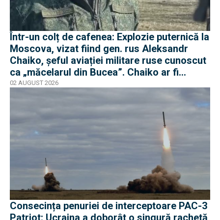
Într-un colț de cafenea: Explozie puternică la
Moscova, vizat fiind gen. rus Aleksandr
Chaiko, șeful aviației militare ruse cunoscut
ca „măcelarul din Bucea”. Chaiko ar fi
supraviețuit
02 AUGUST 2026
Consecința penuriei de interceptoare PAC-3
Patriot: Ucraina a doborât o singură rachetă