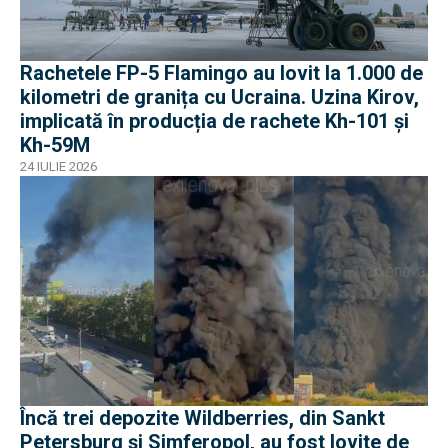
Rachetele FP-5 Flamingo au lovit la 1.000 de
kilometri de granița cu Ucraina. Uzina Kirov,
implicată în producția de rachete Kh-101 și
Kh-59M
24 IULIE 2026
Încă trei depozite Wildberries, din Sankt
Petersburg și Simferopol, au fost lovite de