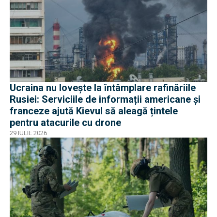
Ucraina nu lovește la întâmplare rafinăriile
Rusiei: Serviciile de informații americane și
franceze ajută Kievul să aleagă țintele
pentru atacurile cu drone
29 IULIE 2026