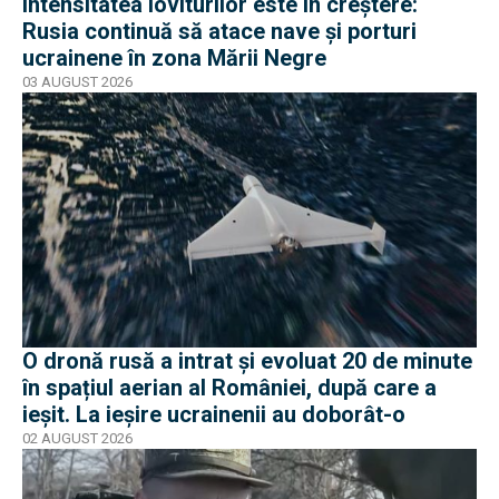
Intensitatea loviturilor este în creștere:
Rusia continuă să atace nave și porturi
ucrainene în zona Mării Negre
03 AUGUST 2026
O dronă rusă a intrat și evoluat 20 de minute
în spațiul aerian al României, după care a
ieșit. La ieșire ucrainenii au doborât-o
02 AUGUST 2026