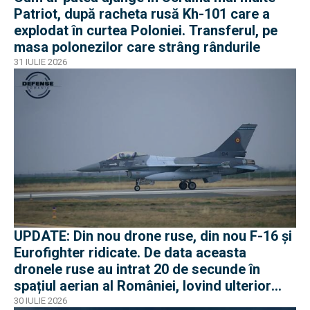
Patriot, după racheta rusă Kh-101 care a
explodat în curtea Poloniei. Transferul, pe
masa polonezilor care strâng rândurile
31 IULIE 2026
UPDATE: Din nou drone ruse, din nou F-16 și
Eurofighter ridicate. De data aceasta
dronele ruse au intrat 20 de secunde în
spațiul aerian al României, lovind ulterior
Ucraina
30 IULIE 2026