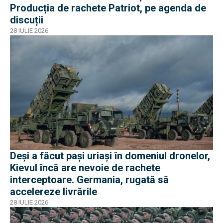
Producția de rachete Patriot, pe agenda de
discuții
28 IULIE 2026
Deși a făcut pași uriași în domeniul dronelor,
Kievul încă are nevoie de rachete
interceptoare. Germania, rugată să
accelereze livrările
28 IULIE 2026