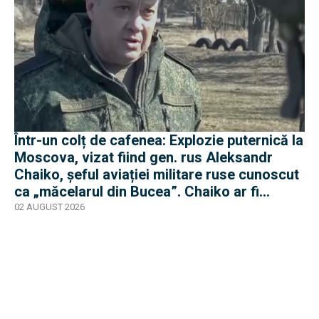
Într-un colț de cafenea: Explozie puternică la
Moscova, vizat fiind gen. rus Aleksandr
Chaiko, șeful aviației militare ruse cunoscut
ca „măcelarul din Bucea”. Chaiko ar fi
supraviețuit
02 AUGUST 2026