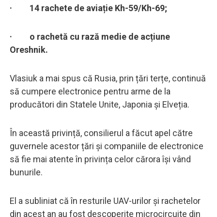
· 14 rachete de aviație Kh-59/Kh-69;
· o rachetă cu rază medie de acțiune
Oreshnik.
Vlasiuk a mai spus că Rusia, prin țări terțe, continuă
să cumpere electronice pentru arme de la
producători din Statele Unite, Japonia și Elveția.
În această privință, consilierul a făcut apel către
guvernele acestor țări și companiile de electronice
să fie mai atente în privința celor cărora își vând
bunurile.
El a subliniat că în resturile UAV-urilor și rachetelor
din acest an au fost descoperite microcircuite din