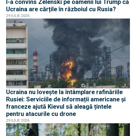
I-a convins Zelenski pe oamenii lui Trump că
Ucraina are cărțile în războiul cu Rusia?
29 IULIE 2026
Ucraina nu lovește la întâmplare rafinăriile
Rusiei: Serviciile de informații americane și
franceze ajută Kievul să aleagă țintele
pentru atacurile cu drone
29 IULIE 2026