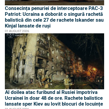
Consecința penuriei de interceptoare PAC-3
Patriot: Ucraina a doborât o singură rachetă
balistică din cele 27 de rachete Iskander sau
Kinjal lansate de ruși
01 AUGUST 2026
Al doilea atac furibund al Rusiei împotriva
Ucrainei în doar 48 de ore. Rachete balistice
lansate sper Kiev au lovit blocuri de locuințe