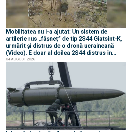
Mobilitatea nu i-a ajutat: Un sistem de
artilerie rus „fâșneț” de tip 2S44 Giatsint-K,
urmărit și distrus de o dronă ucraineană
(Video). E doar al doilea 2S44 distrus în
război
04 AUGUST 2026