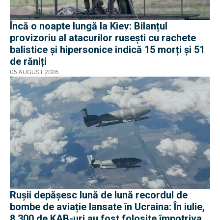
Încă o noapte lungă la Kiev: Bilanțul
provizoriu al atacurilor rusești cu rachete
balistice și hipersonice indică 15 morți și 51
de răniți
05 AUGUST 2026
Rușii depășesc lună de lună recordul de
bombe de aviație lansate în Ucraina: În iulie,
8.300 de KAB-uri au fost folosite împotriva