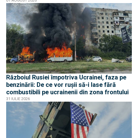
01 AUGUST 2026
Războiul Rusiei împotriva Ucrainei, faza pe
benzinării: De ce vor rușii să-i lase fără
combustibili pe ucrainenii din zona frontului
31 IULIE 2026