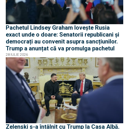
Pachetul Lindsey Graham lovește Rusia
exact unde o doare: Senatorii republicani și
democrați au convenit asupra sancțiunilor.
Trump a anunțat că va promulga pachetul
28 IULIE 2026
Zelenski s-a întâlnit cu Trump la Casa Albă.