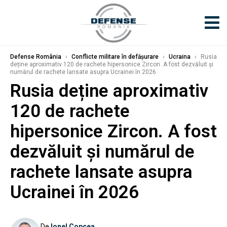
Defense România
›
Conflicte militare în defășurare
›
Ucraina
›
Rusia
deține aproximativ 120 de rachete hipersonice Zircon. A fost dezvăluit și
numărul de rachete lansate asupra Ucrainei în 2026
Rusia deține aproximativ
120 de rachete
hipersonice Zircon. A fost
dezvăluit și numărul de
rachete lansate asupra
Ucrainei în 2026
De
Ionel Copcea