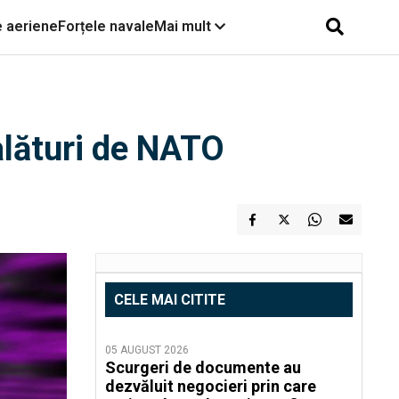
e aeriene
Forțele navale
Mai mult
 alături de NATO
CELE MAI CITITE
05 AUGUST 2026
Scurgeri de documente au
dezvăluit negocieri prin care