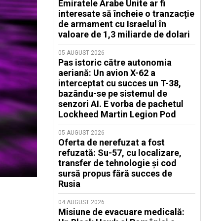
Emiratele Arabe Unite ar fi
interesate să încheie o tranzacție
de armament cu Israelul în
valoare de 1,3 miliarde de dolari
05 AUGUST 2026
Pas istoric către autonomia
aeriană: Un avion X-62 a
interceptat cu succes un T-38,
bazându-se pe sistemul de
senzori AI. E vorba de pachetul
Lockheed Martin Legion Pod
05 AUGUST 2026
Oferta de nerefuzat a fost
refuzată: Su-57, cu localizare,
transfer de tehnologie și cod
sursă propus fără succes de
Rusia
04 AUGUST 2026
Misiune de evacuare medicală: