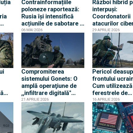
uția
Contrainformațiile
Război hibrid p
poloneze raportează:
interpuși:
ria
Rusia își intensifică
Coordonatorii
acțiunile de sabotare a
atacurilor cibe
Europei din interior și
asupra statel
06 MAI 2026
29 APRILIE 2026
trece la operațiuni
sunt angajați a
profesionale de masă
aparatului de s
Moscova
ui
Compromiterea
Pericol deasup
sistemului Gonets: O
frontului ucrai
amplă operaţiune de
Cum utilizează
ță
,,infiltrare digitală''
ferestrele de
i
demolează mitul
comunicare ale
21 APRILIE 2026
16 APRILIE 2026
„Starlink-ului rusesc”
Rassvet pentru 
și expune
dronele în afar
vulnerabilitățile
de bruiaj
infrastructurii spațiale