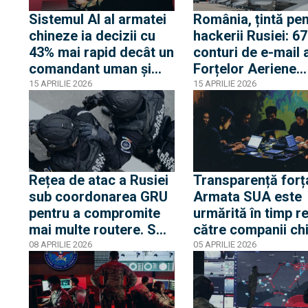
Sistemul AI al armatei
România, țintă pe
chineze ia decizii cu
hackerii Rusiei: 6
43% mai rapid decât un
conturi de e-mail 
comandant uman și
Forțelor Aeriene
răspunde aproape de
Române au fost
15 APRILIE 2026
15 APRILIE 2026
două ori mai bine la
spionate aproape 
lipsa unor informații
ani
Rețea de atac a Rusiei
Transparență forț
sub coordonarea GRU
Armata SUA este
pentru a compromite
urmărită în timp r
mai multe routere. SRI
către companii ch
a participat alături de
specializate în
08 APRILIE 2026
05 APRILIE 2026
FBI la destructurarea
procesarea datelo
rețelei în operațiunea
surse deschise
Masquerade