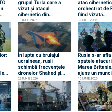
ATO
grupul Turla care a
atac cibernetic
în
vizat și atacul
orchestrat de 
cibernetic din
fiind vizată
România. Turla e o
infrastructura c
13 IULIE 2026
13 IULIE 2026
unitate cibernetică
Nicușor Dan c
doua
strict geopolitică și
operațiunea F
militară a FSB rus
lor:
În lupta cu bruiajul
Rusia s-ar afla 
ucrainean, rușii
spatele atacuri
schimbă frecvențele
Marea Britanie
ele
dronelor Shahed și
ajuns un munci
Gerbera. Ucraina va
ucrainean să
22 IUNIE 2026
15 IUNIE 2026
trebui să acopere un
incendieze o
spectru mare nu doar
proprietate aso
trei benzi principale
Keir Starmer