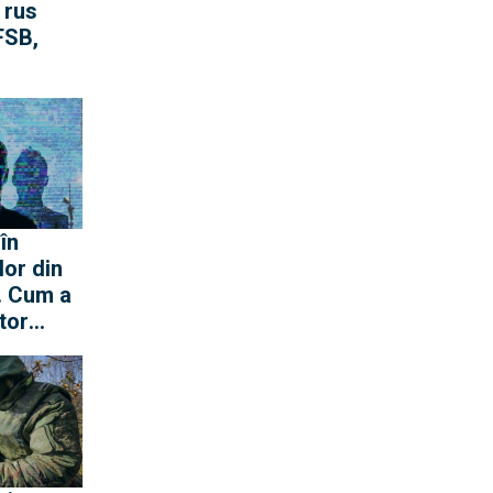
 rus
FSB,
ritică.
onfirmă
SB
în
lor din
. Cum a
tor
ciată lui