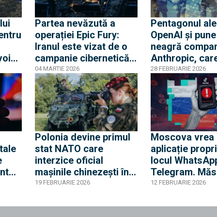
lui
Partea nevăzută a
Pentagonul al
entru
operației Epic Fury:
OpenAI și pune 
Iranul este vizat de o
neagră compan
voie
campanie cibernetică
Anthropic, car
 noi
masivă care perturbă
opus utilizării
04 MARTIE 2026
28 FEBRUARIE 2026
n
fluxul de informații
tehnologiei sal
e de
necesare procesului
supravegherea
decizional
masă
Polonia devine primul
Moscova vrea
tale
stat NATO care
aplicație propri
e
interzice oficial
locul WhatsApp
nt
mașinile chinezești în
Telegram. Măs
bazele militare din
deși adoptată în
19 FEBRUARIE 2026
12 FEBRUARIE 2026
nțele
cauza riscului de
KGB, arată cât
spionaj
vulnerabilă est