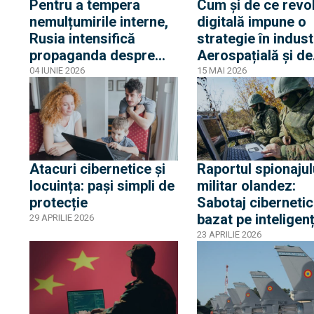
Pentru a tempera
Cum și de ce revol
nemulțumirile interne,
digitală impune o
Rusia intensifică
strategie în indust
propaganda despre
Aerospațială și de
presupuse lovituri
Apărare
04 IUNIE 2026
15 MAI 2026
ucrainene împotriva
civililor
Atacuri cibernetice și
Raportul spionajul
locuința: pași simpli de
militar olandez:
protecție
Sabotaj cibernetic
bazat pe inteligen
29 APRILIE 2026
artificială și planur
23 APRILIE 2026
pentru atacarea
teritoriului NATO