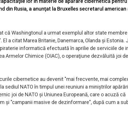
apacităţile lor în materie de apărare cibernetică pentru
d din Rusia, a anunţat la Bruxelles secretarul american 
.
icat că Washingtonul a urmat exemplul altor state membre
". El a citat Marea Britanie, Danemarca, Olanda şi Estonia
raterie informatică efectuată în aprilie de serviciile de i
erea Armelor Chimice (OIAC), o operaţiune dezvăluită joi d
acurile cibernetice au devenit "mai frecvente, mai comple
a sediul NATO în timpul unei reuniuni a miniştrilor apărări
uternic joi de NATO şi Uniunea Europeană, care o acuză că
cum şi "campanii masive de dezinformare", după cum a sub