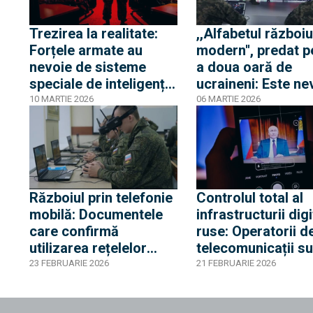
Trezirea la realitate:
,,Alfabetul războiu
Forțele armate au
modern'', predat p
nevoie de sisteme
a doua oară de
speciale de inteligență
ucraineni: Este ne
artificială
de integrarea unor
10 MARTIE 2026
06 MARTIE 2026
sisteme de luptă î
structurile militar
apărare ale NATO
Războiul prin telefonie
Controlul total al
mobilă: Documentele
infrastructurii digi
care confirmă
ruse: Operatorii d
utilizarea rețelelor
telecomunicații su
GSM bieloruse pentru
acum obligați să
23 FEBRUARIE 2026
21 FEBRUARIE 2026
ghidarea dronelor
execute toate ceri
rusești de tip Gerbera
serviciilor de