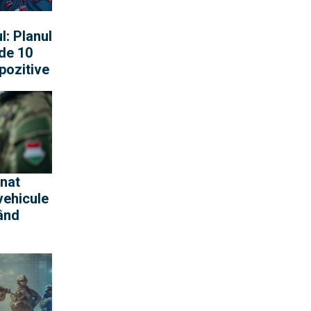
l: Planul
 de 10
pozitive
rnat
vehicule
rând