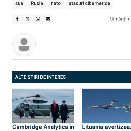
sua
Rusia
nato
atacuri cibernetice
Urmăriți-n
ALTE ȘTIRI DE INTERES
Cambridge Analytica în
Lituania avertizea