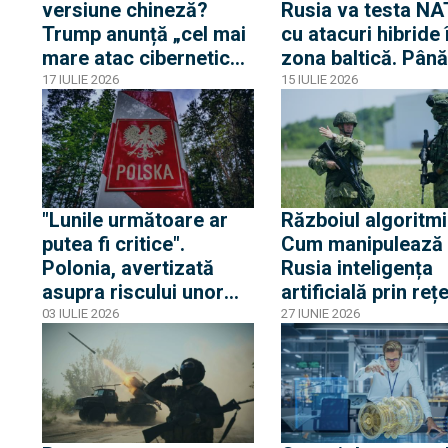
versiune chineză?
Rusia va testa N
Trump anunță „cel mai
cu atacuri hibride 
mare atac cibernetic
zona baltică. Până
asupra datelor
atunci, aeronave
17 IULIE 2026
15 IULIE 2026
electorale din istorie”:
militare rusești se
220 de milioane de
apropie pentru a 
dosare ale alegătorilor
zi consecutiv de
americani
frontiera Poloniei
"Lunile următoare ar
Războiul algoritmi
putea fi critice".
Cum manipulează
Polonia, avertizată
Rusia inteligența
asupra riscului unor
artificială prin reț
provocări militare din
masive de site-uri
03 IULIE 2026
27 IUNIE 2026
partea Rusiei.
false
Scenariile luate în
calcul