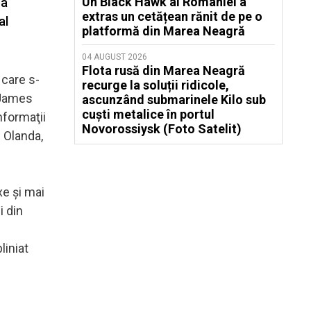
Un Black Hawk al României a
 a
extras un cetățean rănit de pe o
al
platformă din Marea Neagră
04 AUGUST 2026
Flota rusă din Marea Neagră
 care s-
recurge la soluții ridicole,
. James
ascunzând submarinele Kilo sub
cuști metalice în portul
nformaţii
Novorossiysk (Foto Satelit)
e Olanda,
xe şi mai
i din
liniat