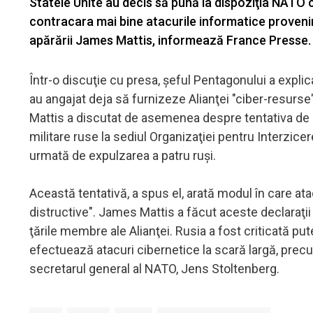
Statele Unite au decis să pună la dispoziţia NATO c
contracara mai bine atacurile informatice provenin
apărării James Mattis, informează France Presse
Într-o discuţie cu presa, şeful Pentagonului a expl
au angajat deja să furnizeze Alianţei "ciber-resurse
Mattis a discutat de asemenea despre tentativa de pi
militare ruse la sediul Organizaţiei pentru Interzic
urmată de expulzarea a patru ruşi.
Această tentativă, a spus el, arată modul în care at
distructive". James Mattis a făcut aceste declaraţii l
ţările membre ale Alianţei. Rusia a fost criticată p
efectuează atacuri cibernetice la scară largă, pre
secretarul general al NATO, Jens Stoltenberg.