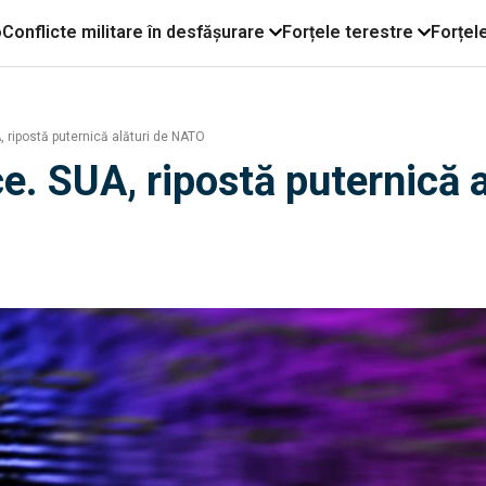
o
Conflicte militare în desfășurare
Forțele terestre
Forțel
, ripostă puternică alături de NATO
ce. SUA, ripostă puternică