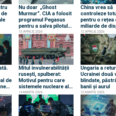
a Rusie
ntru
Nu doar „Ghost
China vrea să
7 de
Murmur”. CIA a folosit
controleze totu
ale
programul Pegasus
pentru o rețea
pentru a salva pilotul
miliarde de dis
avionului F-15 doborât
13 APRILIE 2026
12 APRILIE 2026
doi
în Iran
ată.
Mitul invulnerabilității
Ungaria a retu
rusești, spulberat:
Ucrainei două 
eal de
Motivul pentru care
blindate, păst
ineze
sistemele nucleare ale
banii și aurul
Federației Ruse sunt
14 MARTIE 2026
12 MARTIE 2026
r din
compromise direct de
breșele de securitate
cibernetică