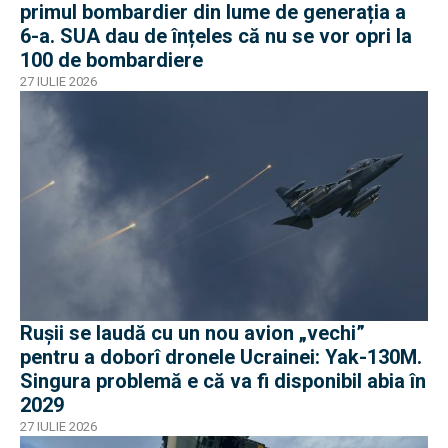
primul bombardier din lume de generația a
6-a. SUA dau de înțeles că nu se vor opri la
100 de bombardiere
27 IULIE 2026
Rușii se laudă cu un nou avion „vechi”
pentru a doborî dronele Ucrainei: Yak-130M.
Singura problemă e că va fi disponibil abia în
2029
27 IULIE 2026