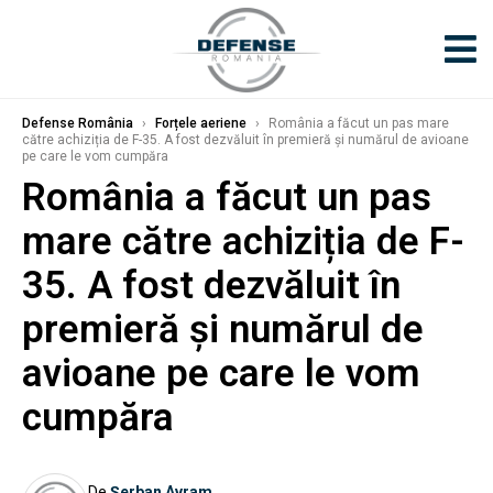
Defense România
›
Forțele aeriene
›
România a făcut un pas mare
către achiziția de F-35. A fost dezvăluit în premieră și numărul de avioane
pe care le vom cumpăra
România a făcut un pas
mare către achiziția de F-
35. A fost dezvăluit în
premieră și numărul de
avioane pe care le vom
cumpăra
De
Șerban Avram