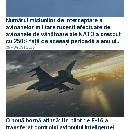
Numărul misiunilor de interceptare a
avioanelor militare rusești efectuate de
avioanele de vânătoare ale NATO a crescut
cu 250% față de aceeași perioadă a anului
trecut
06 AUGUST 2026
O nouă bornă atinsă: Un pilot de F-16 a
transferat controlul avionului Inteligenței