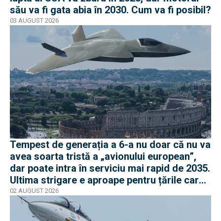
său va fi gata abia în 2030. Cum va fi posibil?
03 AUGUST 2026
Tempest de generația a 6-a nu doar că nu va
avea soarta tristă a „avionului european”,
dar poate intra în serviciu mai rapid de 2035.
Ultima strigare e aproape pentru țările care
vor în program
02 AUGUST 2026