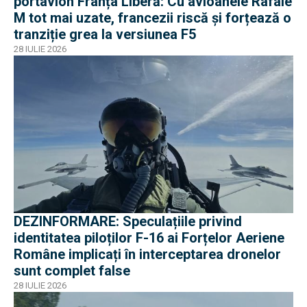
portavion Franța Liberă: Cu avioanele Rafale
M tot mai uzate, francezii riscă și forțează o
tranziție grea la versiunea F5
28 IULIE 2026
DEZINFORMARE: Speculațiile privind
identitatea piloților F-16 ai Forțelor Aeriene
Române implicați în interceptarea dronelor
sunt complet false
28 IULIE 2026