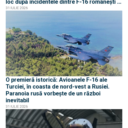
loc după incidentele dintre F-16 românești și
dronele ruse
31 IULIE 2026
O premieră istorică: Avioanele F-16 ale
Turciei, în coasta de nord-vest a Rusiei.
Paranoia rusă vorbește de un război
inevitabil
31 IULIE 2026