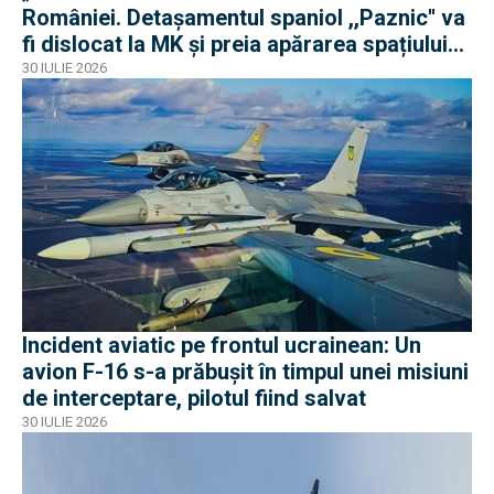
României. Detașamentul spaniol ,,Paznic'' va
fi dislocat la MK și preia apărarea spațiului
aerian românesc
30 IULIE 2026
Incident aviatic pe frontul ucrainean: Un
avion F-16 s-a prăbușit în timpul unei misiuni
de interceptare, pilotul fiind salvat
30 IULIE 2026