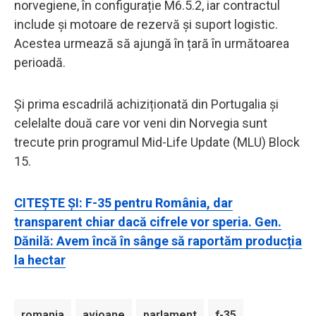
norvegiene, în configurație M6.5.2, iar contractul
include și motoare de rezervă și suport logistic.
Acestea urmează să ajungă în țară în următoarea
perioadă.
Și prima escadrilă achiziționată din Portugalia și
celelalte două care vor veni din Norvegia sunt
trecute prin programul Mid-Life Update (MLU) Block
15.
CITEȘTE ȘI: F-35 pentru România, dar
transparent chiar dacă cifrele vor speria. Gen.
Dănilă: Avem încă în sânge să raportăm producția
la hectar
romania
avioane
parlament
f-35