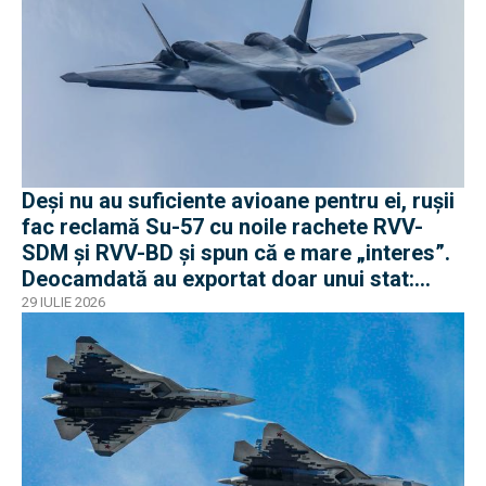
Deși nu au suficiente avioane pentru ei, rușii
fac reclamă Su-57 cu noile rachete RVV-
SDM și RVV-BD și spun că e mare „interes”.
Deocamdată au exportat doar unui stat:
Algeria
29 IULIE 2026