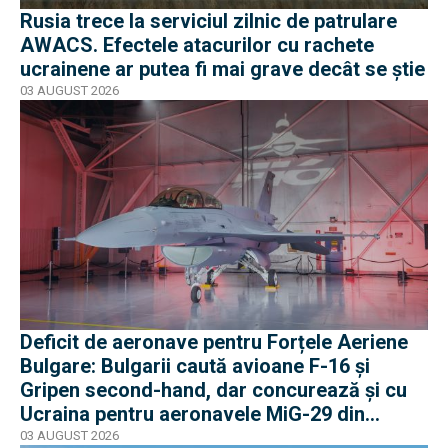
Rusia trece la serviciul zilnic de patrulare
AWACS. Efectele atacurilor cu rachete
ucrainene ar putea fi mai grave decât se știe
03 AUGUST 2026
Deficit de aeronave pentru Forțele Aeriene
Bulgare: Bulgarii caută avioane F-16 și
Gripen second-hand, dar concurează și cu
Ucraina pentru aeronavele MiG-29 din
Polonia
03 AUGUST 2026