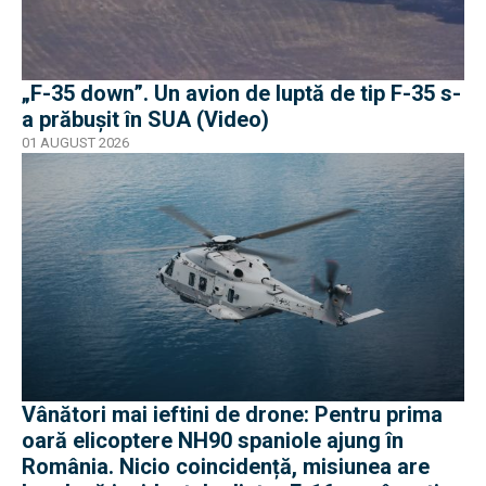
„F-35 down”. Un avion de luptă de tip F-35 s-
a prăbușit în SUA (Video)
01 AUGUST 2026
Vânători mai ieftini de drone: Pentru prima
oară elicoptere NH90 spaniole ajung în
România. Nicio coincidență, misiunea are