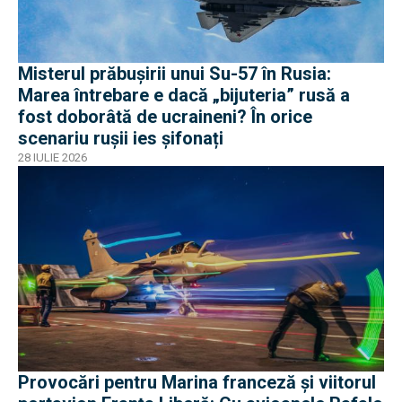
Misterul prăbușirii unui Su-57 în Rusia:
Marea întrebare e dacă „bijuteria” rusă a
fost doborâtă de ucraineni? În orice
scenariu rușii ies șifonați
28 IULIE 2026
Provocări pentru Marina franceză și viitorul