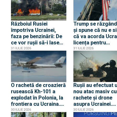
o
ruse cunoscut ca
„măcelarul din Bu
Chaiko ar fi
supraviețuit
Războiul Rusiei
Trump se răzgând
împotriva Ucrainei,
și spune că nu e s
faza pe benzinării: De
că va acorda Ucra
ce vor rușii să-i lase
licența pentru
fără combustibili pe
rachetele Patriot
31 IULIE 2026
31 IULIE 2026
ucrainenii din zona
frontului
O rachetă de croazieră
Rușii au efectuat 
rusească Kh-101 a
nou atac masiv cu
explodat în Polonia, la
rachete și drone
frontiera cu Ucraina.
asupra Ucrainei.
Racheta s-a prăbușit
Loviturile principa
30 IULIE 2026
30 IULIE 2026
înainte de a fi angajată
fost semnalate la 