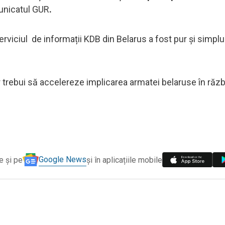
unicatul GUR
.
serviciul de informații KDB din Belarus a fost pur și simpl
 ar trebui să accelereze implicarea armatei belaruse în răzb
Google News
e și pe
și în aplicațiile mobile