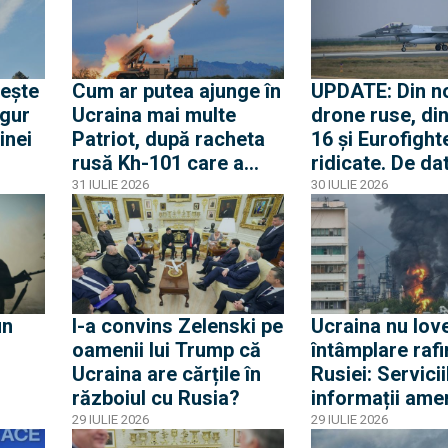
Iskander sau Kinjal
locuințe
cea”.
lansate de ruși
ește
Cum ar putea ajunge în
UPDATE: Din n
igur
Ucraina mai multe
drone ruse, din
inei
Patriot, după racheta
16 și Eurofight
rusă Kh-101 care a
ridicate. De da
explodat în curtea
aceasta dronel
31 IULIE 2026
30 IULIE 2026
Poloniei. Transferul, pe
au intrat 20 de
masa polonezilor care
secunde în spa
strâng rândurile
aerian al Român
lovind ulterior
un
I-a convins Zelenski pe
Ucraina nu love
oamenii lui Trump că
întâmplare rafi
Ucraina are cărțile în
Rusiei: Servicii
războiul cu Rusia?
informații amer
le au
franceze ajută 
29 IULIE 2026
29 IULIE 2026
Kiev
să aleagă ținte