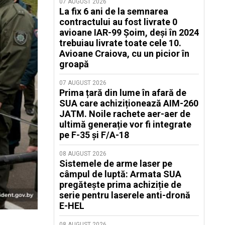
07 AUGUST 2026
La fix 6 ani de la semnarea
contractului au fost livrate 0
avioane IAR-99 Șoim, deși în 2024
trebuiau livrate toate cele 10.
Avioane Craiova, cu un picior în
groapă
07 AUGUST 2026
Prima țară din lume în afară de
SUA care achiziționează AIM-260
JATM. Noile rachete aer-aer de
ultimă generație vor fi integrate
pe F-35 și F/A-18
08 AUGUST 2026
Sistemele de arme laser pe
câmpul de luptă: Armata SUA
pregătește prima achiziție de
serie pentru laserele anti-dronă
E-HEL
08 AUGUST 2026