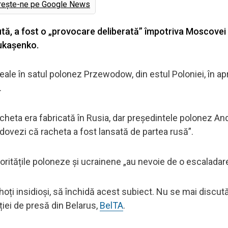
rește-ne pe Google News
tă, a fost o „provocare deliberată” împotriva Moscovei 
Lukașenko.
eale în satul polonez Przewodow, din estul Poloniei, în ap
.
racheta era fabricată în Rusia, dar președintele polonez An
u dovezi că racheta a fost lansată de partea rusă”.
utoritățile poloneze și ucrainene „au nevoie de o escaladare
 hoți insidioși, să închidă acest subiect. Nu se mai discută
ției de presă din Belarus,
BelTA
.