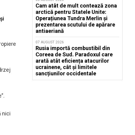
Cam atât de mult contează zona
arctică pentru Statele Unite:
Operațiunea Tundra Merlin şi
și
prezentarea scutului de apărare
antiaeriană
07 AUGUST 2026
ropiere
Rusia importă combustibil din
Coreea de Sud. Paradoxul care
arată atât eficiența atacurilor
ucrainene, cât și limitele
drzej
sancțiunilor occidentale
”.
 nici