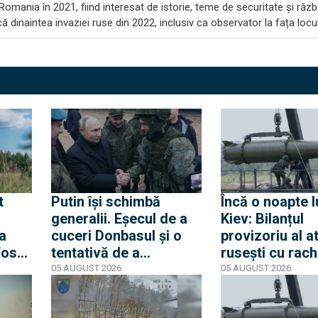
omania în 2021, fiind interesat de istorie, teme de securitate și răzb
 dinaintea invaziei ruse din 2022, inclusiv ca observator la fața locul
t
Putin își schimbă
Încă o noapte l
generalii. Eșecul de a
Kiev: Bilanțul
 a
cuceri Donbasul și o
provizoriu al a
fost
tentativă de a
rusești cu rac
impulsiona invazia din
balistice și hi
05 AUGUST 2026
05 AUGUST 2026
Ucraina au condus la
indică 15 morți
schimbări în
răniți