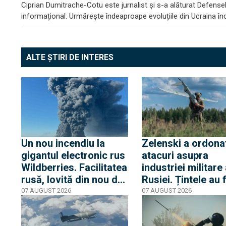
Ciprian Dumitrache-Cotu este jurnalist și s-a alăturat DefenseR
informațional. Urmărește îndeaproape evoluțiile din Ucraina încă
ALTE ȘTIRI DE INTERES
Un nou incendiu la
Zelenski a ordona
gigantul electronic rus
atacuri asupra
Wildberries. Facilitatea
industriei militare
rusă, lovită din nou de
Rusiei. Țintele au 
drone ucrainene
identificate iar
07 AUGUST 2026
07 AUGUST 2026
ucrainenii se
pregătesc să