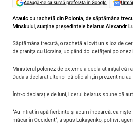
Adaugă-ne ca sursă preferată în Google
Urmă
Ataulc cu rachetă din Polonia, de săptămâna trecu
Minskului, susține președintele belarus Alexandr 
Săptămâna trecută, o rachetă a lovit un siloz de cer
de granița cu Ucraina, ucigând doi cetățeni polonezi
Ministerul polonez de externe a declarat inițial că 
Duda a declarat ulterior că oficialii „în prezent nu a
Într-o declarație de luni, liderul belarus spune că a
"Au intrat în apă fierbinte și acum încearcă, ca niște
măcar în Occident", a spus Lukașenko, potrivit agen