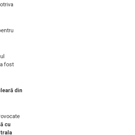
otriva
pentru
ul
 a fost
cleară din
provocate
ză cu
ntrala