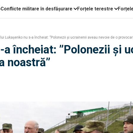
o
Conflicte militare în desfășurare
Forțele terestre
Forțel
lui Lukașenko nu s-a încheiat: ”Polonezii și ucrainenii aveau nevoie de o provoca
-a încheiat: ”Polonezii și 
a noastră”