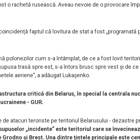
 a fost o rachetă rusească. Aveau nevoie de o provocare împ
oincidență faptul că lovitura de stat a fost „programată 
polonezilor cum s-a întâmplat, de ce a fost lovit teritori
esupusa trasă spre est, s-a întors brusc spre vest și de ce
chetele aeriene”, a adăugat Lukașenko.
astructura critică din Belarus, în special la centrala nu
i ucrainene - GUR.
ie de atacuri teroriste pe teritoriul Belarusului - dezastre 
supuselor „incidente” este teritoriul care se învecinea
le Grodno și Brest. Una dintre țintele principale este ce