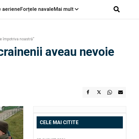
e aeriene
Forțele navale
Mai mult
re împotriva noastră”
ucrainenii aveau nevoie
CELE MAI CITITE