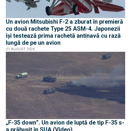
Un avion Mitsubishi F-2 a zburat în premieră
cu două rachete Type 25 ASM-4. Japonezii
își testează prima rachetă antinavă cu rază
lungă de pe un avion
01 AUGUST 2026
„F-35 down”. Un avion de luptă de tip F-35 s-
a prăbușit în SUA (Video)