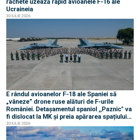
rachete uzează rapid avioanele F-16 ale
Ucraineia
30 IULIE 2026
E rândul avioanelor F-18 ale Spaniei să
„vâneze” drone ruse alături de F-urile
României. Detașamentul spaniol ,,Paznic'' va
fi dislocat la MK și preia apărarea spațiului
aerian românesc
30 IULIE 2026