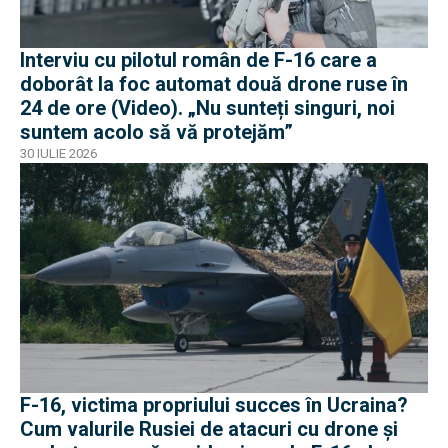
Interviu cu pilotul român de F-16 care a
doborât la foc automat două drone ruse în
24 de ore (Video). „Nu sunteți singuri, noi
suntem acolo să vă protejăm”
30 IULIE 2026
F-16, victima propriului succes în Ucraina?
Cum valurile Rusiei de atacuri cu drone și