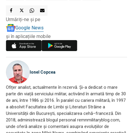
Urmăriți-ne și pe
Google News
și în aplicațiile mobile
Ionel Copcea
Ofițer analist, actualmente în rezervă. Și-a dedicat o mare
parte din viață serviciului militar, activând în armată timp de 30
de ani, între 1986 și 2016. În paralel cu cariera militară, în 1997
a absolvit Facultatea de Limbi și Literaturi Străine a
Universității din București, specializarea cehă–franceză. Din
2018, administrează blogul personal remnmilitaryblog.com,
unde oferă analize și comentarii asupra evoluțiilor de
securitate în zona Mării Negre, combinând experiența practică