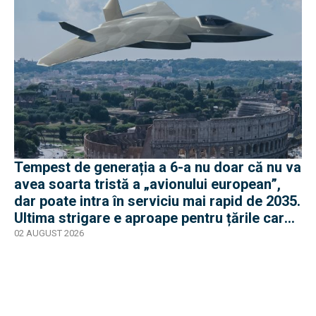
Tempest de generația a 6-a nu doar că nu va
avea soarta tristă a „avionului european”,
dar poate intra în serviciu mai rapid de 2035.
Ultima strigare e aproape pentru țările care
vor în program
02 AUGUST 2026