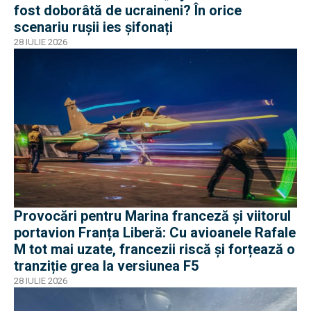
fost doborâtă de ucraineni? În orice
scenariu rușii ies șifonați
28 IULIE 2026
Provocări pentru Marina franceză și viitorul
portavion Franța Liberă: Cu avioanele Rafale
M tot mai uzate, francezii riscă și forțează o
tranziție grea la versiunea F5
28 IULIE 2026