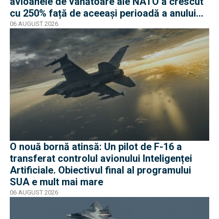
avioanele de vânătoare ale NATO a crescut
cu 250% față de aceeași perioadă a anului
trecut
06 AUGUST 2026
O nouă bornă atinsă: Un pilot de F-16 a
transferat controlul avionului Inteligenței
Artificiale. Obiectivul final al programului
SUA e mult mai mare
06 AUGUST 2026