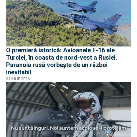
O premieră istorică: Avioanele F-16 ale
Turciei, în coasta de nord-vest a Rusiei.
Paranoia rusă vorbește de un război
inevitabil
31 IULIE 2026