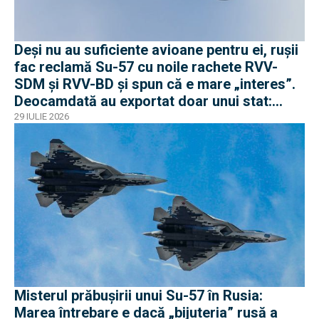
Deși nu au suficiente avioane pentru ei, rușii
fac reclamă Su-57 cu noile rachete RVV-
SDM și RVV-BD și spun că e mare „interes”.
Deocamdată au exportat doar unui stat:
Algeria
29 IULIE 2026
Misterul prăbușirii unui Su-57 în Rusia:
Marea întrebare e dacă „bijuteria” rusă a