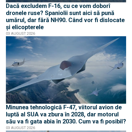
Dacă excludem F-16, cu ce vom doborî
dronele ruse? Spaniolii sunt aici să pună
umărul, dar fără NH90. Când vor fi dislocate
și elicopterele
03 AUGUST 2026
Minunea tehnologică F-47, viitorul avion de
luptă al SUA va zbura în 2028, dar motorul
său va fi gata abia în 2030. Cum va fi posibil?
03 AUGUST 2026