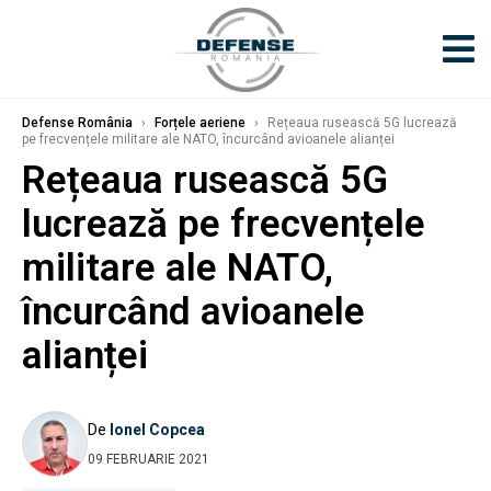
Defense România
›
Forțele aeriene
›
Rețeaua rusească 5G lucrează
pe frecvențele militare ale NATO, încurcând avioanele alianței
Rețeaua rusească 5G
lucrează pe frecvențele
militare ale NATO,
încurcând avioanele
alianței
De
Ionel Copcea
09 FEBRUARIE 2021