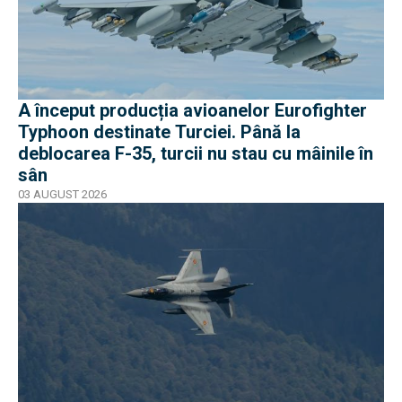
A început producția avioanelor Eurofighter
Typhoon destinate Turciei. Până la
deblocarea F-35, turcii nu stau cu mâinile în
sân
03 AUGUST 2026