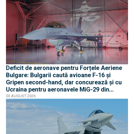
Deficit de aeronave pentru Forțele Aeriene
Bulgare: Bulgarii caută avioane F-16 și
Gripen second-hand, dar concurează și cu
Ucraina pentru aeronavele MiG-29 din
Polonia
03 AUGUST 2026