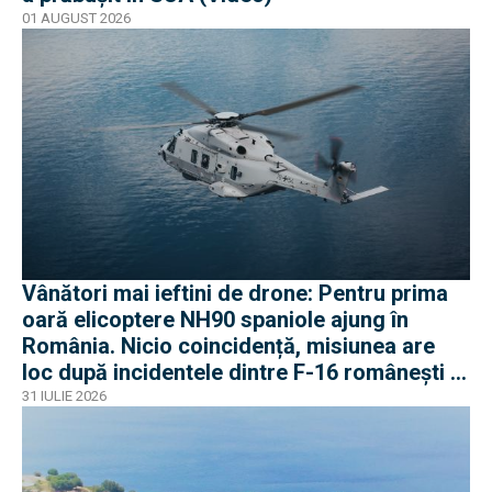
01 AUGUST 2026
Vânători mai ieftini de drone: Pentru prima
oară elicoptere NH90 spaniole ajung în
România. Nicio coincidență, misiunea are
loc după incidentele dintre F-16 românești și
dronele ruse
31 IULIE 2026