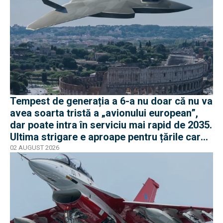
Tempest de generația a 6-a nu doar că nu va
avea soarta tristă a „avionului european”,
dar poate intra în serviciu mai rapid de 2035.
Ultima strigare e aproape pentru țările care
vor în program
02 AUGUST 2026