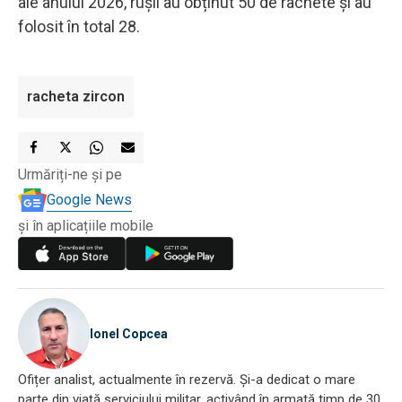
ale anului 2026, rușii au obținut 50 de rachete și au
folosit în total 28.
racheta zircon
Urmăriți-ne și pe
Google News
și în aplicațiile mobile
Ionel Copcea
Ofițer analist, actualmente în rezervă. Și-a dedicat o mare
parte din viață serviciului militar, activând în armată timp de 30