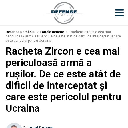
Defense România
›
Forțele aeriene
›
Racheta Zircon e cea mai
periculoasă armă a rușilor. De ce este atât de dificil de interceptat și care
este pericolul pentru Ucraina
Racheta Zircon e cea mai
periculoasă armă a
rușilor. De ce este atât de
dificil de interceptat și
care este pericolul pentru
Ucraina
De
Ionel Copcea