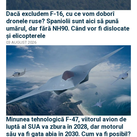
Dacă excludem F-16, cu ce vom doborî
dronele ruse? Spaniolii sunt aici să pună
umărul, dar fără NH90. Când vor fi dislocate
și elicopterele
03 AUGUST 2026
Minunea tehnologică F-47, viitorul avion de
luptă al SUA va zbura în 2028, dar motorul
său va fi gata abia în 2030. Cum va fi posibil?