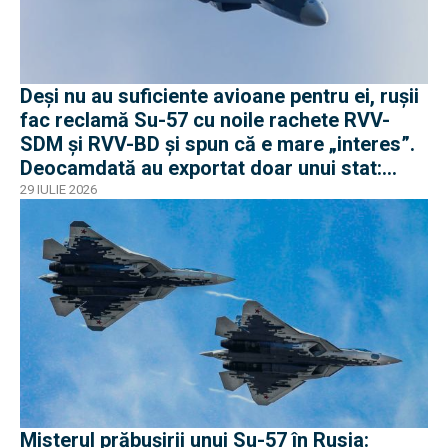
Deși nu au suficiente avioane pentru ei, rușii
fac reclamă Su-57 cu noile rachete RVV-
SDM și RVV-BD și spun că e mare „interes”.
Deocamdată au exportat doar unui stat:
Algeria
29 IULIE 2026
Misterul prăbușirii unui Su-57 în Rusia: