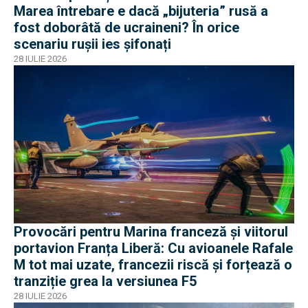
Marea întrebare e dacă „bijuteria” rusă a
fost doborâtă de ucraineni? În orice
scenariu rușii ies șifonați
28 IULIE 2026
Provocări pentru Marina franceză și viitorul
portavion Franța Liberă: Cu avioanele Rafale
M tot mai uzate, francezii riscă și forțează o
tranziție grea la versiunea F5
28 IULIE 2026