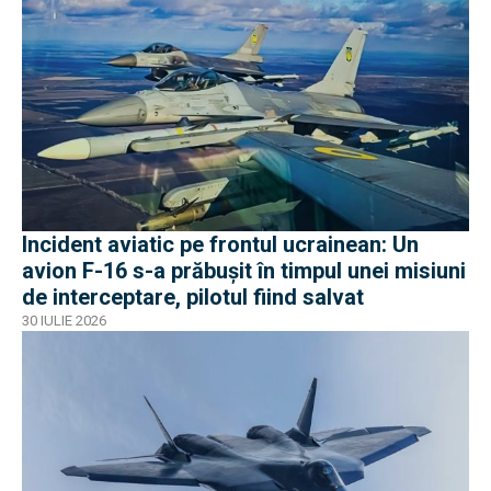
Incident aviatic pe frontul ucrainean: Un
avion F-16 s-a prăbușit în timpul unei misiuni
de interceptare, pilotul fiind salvat
30 IULIE 2026