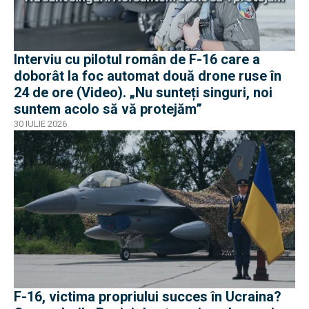
Interviu cu pilotul român de F-16 care a
doborât la foc automat două drone ruse în
24 de ore (Video). „Nu sunteți singuri, noi
suntem acolo să vă protejăm”
30 IULIE 2026
F-16, victima propriului succes în Ucraina?