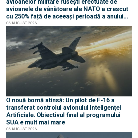
avioanelor militare rusești efectuate de
avioanele de vânătoare ale NATO a crescut
cu 250% față de aceeași perioadă a anului
trecut
06 AUGUST 2026
O nouă bornă atinsă: Un pilot de F-16 a
transferat controlul avionului Inteligenței
Artificiale. Obiectivul final al programului
SUA e mult mai mare
06 AUGUST 2026