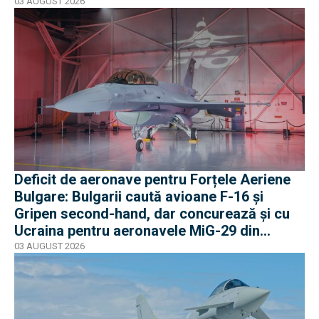
03 AUGUST 2026
Deficit de aeronave pentru Forțele Aeriene
Bulgare: Bulgarii caută avioane F-16 și
Gripen second-hand, dar concurează și cu
Ucraina pentru aeronavele MiG-29 din
Polonia
03 AUGUST 2026