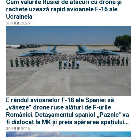
Cum valurile Rusiei de atacuri cu drone și
rachete uzează rapid avioanele F-16 ale
Ucraineia
30 IULIE 2026
E rândul avioanelor F-18 ale Spaniei să
„vâneze” drone ruse alături de F-urile
României. Detașamentul spaniol ,,Paznic'' va
fi dislocat la MK și preia apărarea spațiului
aerian românesc
30 IULIE 2026