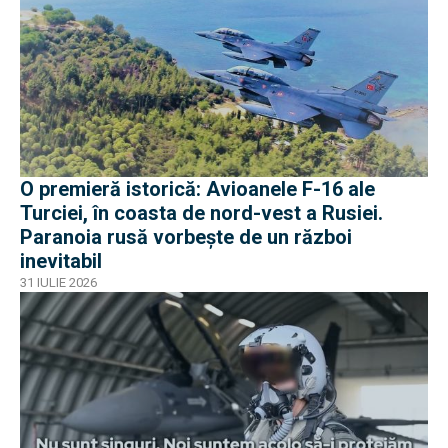
O premieră istorică: Avioanele F-16 ale
Turciei, în coasta de nord-vest a Rusiei.
Paranoia rusă vorbește de un război
inevitabil
31 IULIE 2026