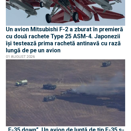
Un avion Mitsubishi F-2 a zburat în premieră
cu două rachete Type 25 ASM-4. Japonezii
își testează prima rachetă antinavă cu rază
lungă de pe un avion
01 AUGUST 2026
„F-35 down”. Un avion de luptă de tip F-35 s-