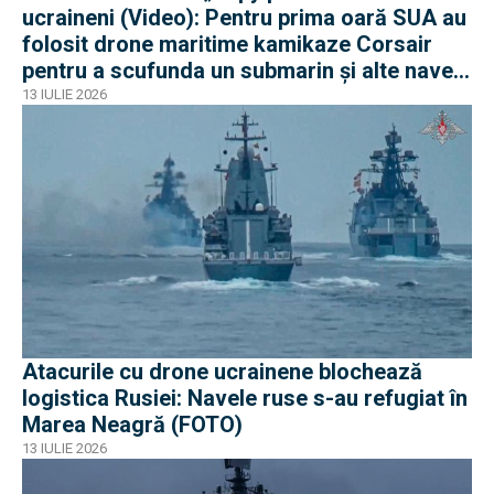
ucraineni (Video): Pentru prima oară SUA au
folosit drone maritime kamikaze Corsair
pentru a scufunda un submarin și alte nave
iraniene
13 IULIE 2026
Atacurile cu drone ucrainene blochează
logistica Rusiei: Navele ruse s-au refugiat în
Marea Neagră (FOTO)
13 IULIE 2026