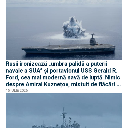
Rușii ironizează „umbra palidă a puterii
navale a SUA” și portavionul USS Gerald R.
Ford, cea mai modernă navă de luptă. Nimic
despre Amiral Kuznețov, mistuit de flăcări și
ruginit la cheu
15 IULIE 2026