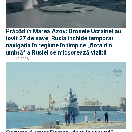
Prăpăd în Marea Azov: Dronele Ucrainei au
lovit 27 de nave, Rusia închide temporar
navigația în regiune în timp ce „flota din
umbră” a Rusiei se micșorează vizibil
11 IULIE 2026