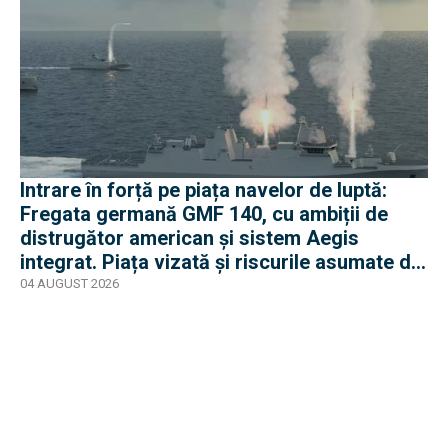
Intrare în forță pe piața navelor de luptă:
Fregata germană GMF 140, cu ambiții de
distrugător american și sistem Aegis
integrat. Piața vizată și riscurile asumate de
Rheinmetall
04 AUGUST 2026