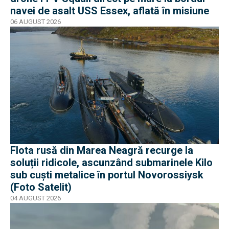
navei de asalt USS Essex, aflată în misiune
06 AUGUST 2026
Flota rusă din Marea Neagră recurge la
soluții ridicole, ascunzând submarinele Kilo
sub cuști metalice în portul Novorossiysk
(Foto Satelit)
04 AUGUST 2026