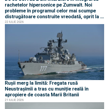
rachetelor hipersonice pe Zumwalt. Noi
probleme în programul celor mai scumpe
distrugătoare construite vreodată, oprit la 3
nave
22 IULIE 2026
Rușii merg la limită: Fregata rusă
Neustrașîmîi a tras cu muniție reală în
apropiere de coasta Marii Britanii
21 IULIE 2026