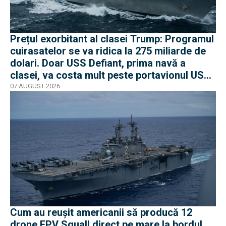
Prețul exorbitant al clasei Trump: Programul
cuirasatelor se va ridica la 275 miliarde de
dolari. Doar USS Defiant, prima navă a
clasei, va costa mult peste portavionul USS
Gerald R. Ford
07 AUGUST 2026
Cum au reușit americanii să producă 12
drone FPV Squall direct pe mare la bordul