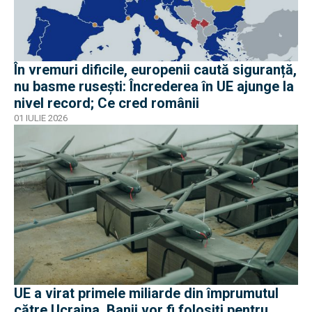
În vremuri dificile, europenii caută siguranță,
nu basme rusești: Încrederea în UE ajunge la
nivel record; Ce cred românii
01 IULIE 2026
UE a virat primele miliarde din împrumutul
către Ucraina. Banii vor fi folosiți pentru