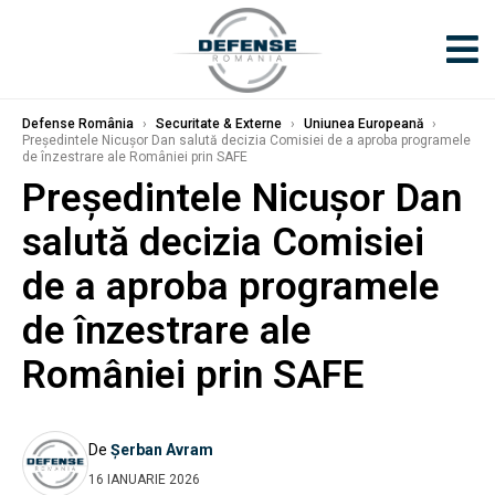
Defense România
›
Securitate & Externe
›
Uniunea Europeană
›
Președintele Nicușor Dan salută decizia Comisiei de a aproba programele
de înzestrare ale României prin SAFE
Președintele Nicușor Dan
salută decizia Comisiei
de a aproba programele
de înzestrare ale
României prin SAFE
De
Șerban Avram
16 IANUARIE 2026