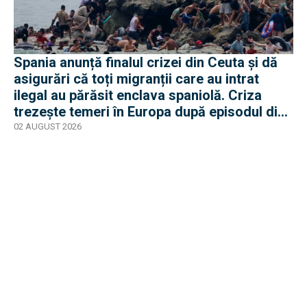
Spania anunță finalul crizei din Ceuta și dă
asigurări că toți migranții care au intrat
ilegal au părăsit enclava spaniolă. Criza
trezește temeri în Europa după episodul din
2015
02 AUGUST 2026