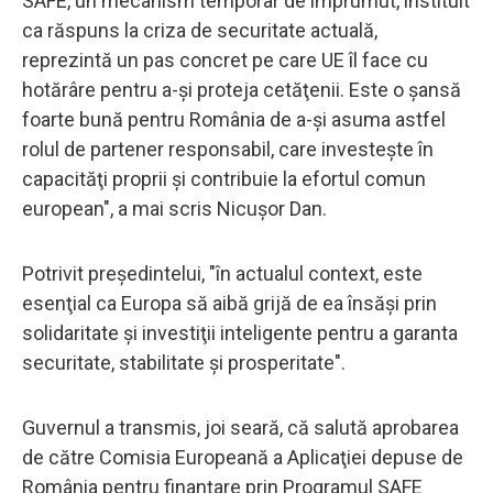
SAFE, un mecanism temporar de împrumut, instituit
ca răspuns la criza de securitate actuală,
reprezintă un pas concret pe care UE îl face cu
hotărâre pentru a-şi proteja cetăţenii. Este o şansă
foarte bună pentru România de a-şi asuma astfel
rolul de partener responsabil, care investeşte în
capacităţi proprii şi contribuie la efortul comun
european", a mai scris Nicuşor Dan.
Potrivit preşedintelui, "în actualul context, este
esenţial ca Europa să aibă grijă de ea însăşi prin
solidaritate şi investiţii inteligente pentru a garanta
securitate, stabilitate şi prosperitate".
Guvernul a transmis, joi seară, că salută aprobarea
de către Comisia Europeană a Aplicaţiei depuse de
România pentru finanţare prin Programul SAFE