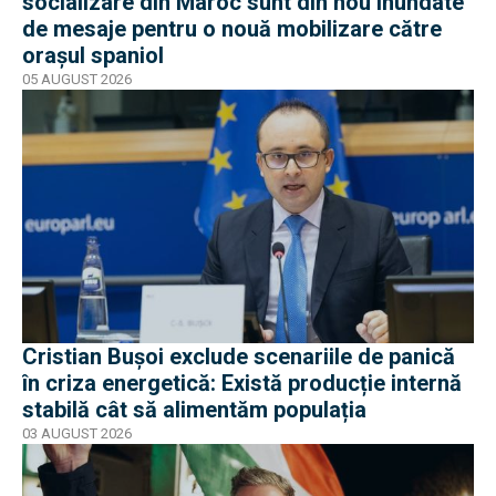
socializare din Maroc sunt din nou inundate
de mesaje pentru o nouă mobilizare către
orașul spaniol
05 AUGUST 2026
Cristian Bușoi exclude scenariile de panică
în criza energetică: Există producție internă
stabilă cât să alimentăm populația
03 AUGUST 2026