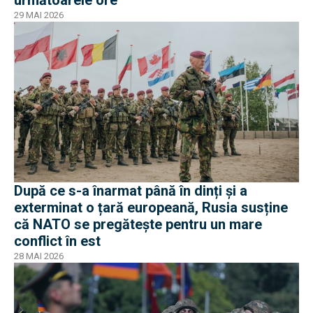
următoarele ore"
29 MAI 2026
După ce s-a înarmat până în dinți și a
exterminat o țară europeană, Rusia susține
că NATO se pregătește pentru un mare
conflict în est
28 MAI 2026