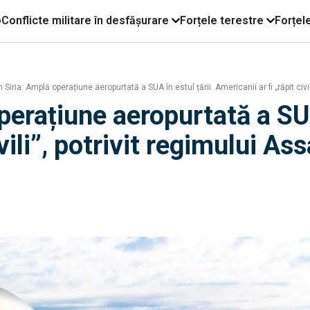
o
Conflicte militare în desfășurare
Forțele terestre
Forțel
 Siria: Amplă operațiune aeropurtată a SUA în estul țării. Americanii ar fi „răpit civi
perațiune aeropurtată a SUA 
vili”, potrivit regimului As