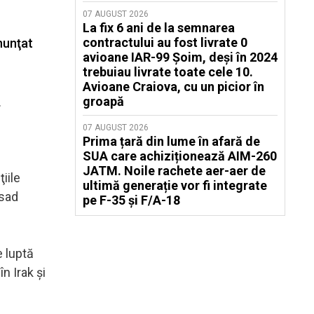
07 AUGUST 2026
La fix 6 ani de la semnarea
contractului au fost livrate 0
nunţat
avioane IAR-99 Șoim, deși în 2024
trebuiau livrate toate cele 10.
Avioane Craiova, cu un picior în
groapă
.
07 AUGUST 2026
Prima țară din lume în afară de
SUA care achiziționează AIM-260
JATM. Noile rachete aer-aer de
iile
ultimă generație vor fi integrate
ssad
pe F-35 și F/A-18
e luptă
n Irak şi