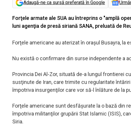
Adaugă-ne ca sursă preferată în Google
Urmă
Forţele armate ale SUA au întreprins o "amplă opera
luni agenţia de presă siriană SANA, preluată de Re
Forţele americane au aterizat în oraşul Busayra, la est
Nu există o confirmare din surse independente a ac
Provincia Dei Al-Zor, situată de-a lungul frontierei cu
susţinute de Iran, care trimite cu regularitate întărir
împotriva insurgenţilor care vor să-l înlăture de la p
Forţele americane sunt desfăşurate la o bază din regi
împotriva militanţilor grupării Stat Islamic (ISIS), ca
Siria.