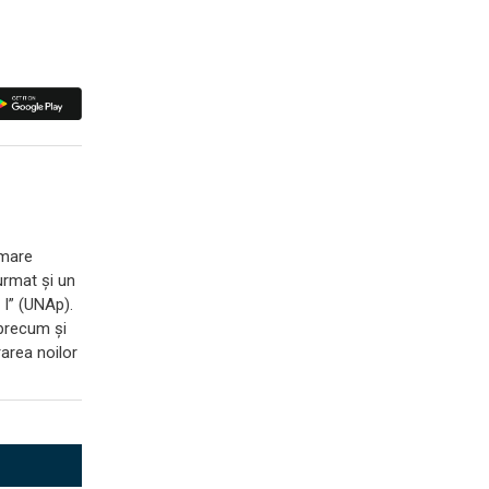
 mare
urmat și un
 I” (UNAp).
 precum și
rarea noilor