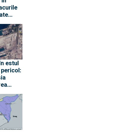
 în
acurile
ate
multor
re
n estul
 pericol:
ia
rea
 reziliat
ăți