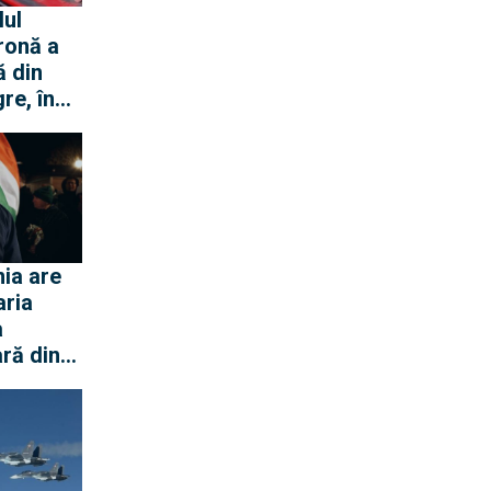
lul
ronă a
ă din
re, în
ei Loft
ia are
aria
a
ră din
 Dunării
ar
ază
e