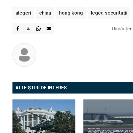
alegeri
china
hong kong
legea securitatii
Urmăriți-n
ALTE ȘTIRI DE INTERES