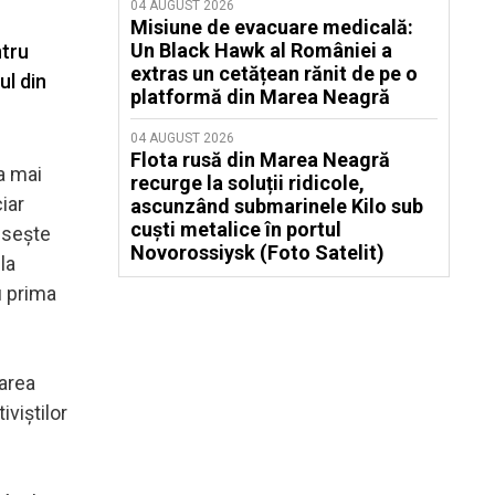
04 AUGUST 2026
Misiune de evacuare medicală:
Un Black Hawk al României a
ntru
extras un cetățean rănit de pe o
ul din
platformă din Marea Neagră
04 AUGUST 2026
Flota rusă din Marea Neagră
a mai
recurge la soluții ridicole,
iar
ascunzând submarinele Kilo sub
cuști metalice în portul
epseşte
Novorossiysk (Foto Satelit)
la
u prima
zarea
iviştilor