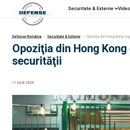
Securitate & Externe
Vide
Defense România
›
Securitate & Externe
›
Opoziţia din Hong Kong orga
Opoziţia din Hong Kong 
securităţii
11 IULIE 2020