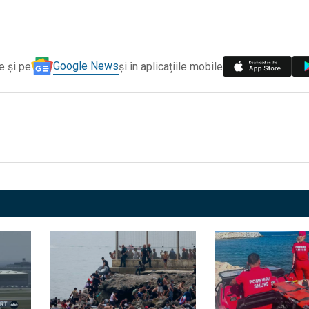
Google News
e și pe
și în aplicațiile mobile