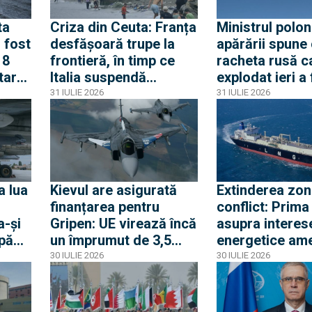
ta
Criza din Ceuta: Franța
Ministrul polon
 fost
desfășoară trupe la
apărării spune
18
frontieră, în timp ce
racheta rusă c
itare
Italia suspendă
explodat ieri a
orba
acordul Schengen cu
produsă în pri
31 IULIE 2026
31 IULIE 2026
Spania
lui 2026. Între 
avioane ruseșt
transponderul o
au apropiat de
frontiera Polon
a lua
Kievul are asigurată
Extinderea zon
finanțarea pentru
conflict: Prima
a-și
Gripen: UE virează încă
asupra interes
upă
un împrumut de 3,5
energetice am
a
miliarde euro pentru
din Egipt activ
30 IULIE 2026
30 IULIE 2026
a
Gripen, drone, rachete
alerta la Casa 
și apărare aeriană