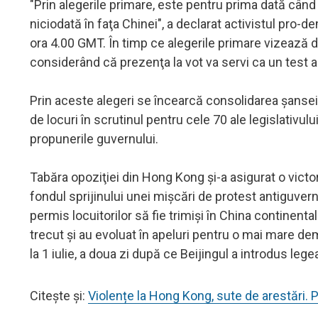
"Prin alegerile primare, este pentru prima dată când
niciodată în faţa Chinei", a declarat activistul pro
ora 4.00 GMT. În timp ce alegerile primare vizează 
considerând că prezenţa la vot va servi ca un test al 
Prin aceste alegeri se încearcă consolidarea şansei
de locuri în scrutinul pentru cele 70 ale legislativu
propunerile guvernului.
Tabăra opoziţiei din Hong Kong şi-a asigurat o victori
fondul sprijinului unei mişcări de protest antiguve
permis locuitorilor să fie trimişi în China continental
trecut şi au evoluat în apeluri pentru o mai mare de
la 1 iulie, a doua zi după ce Beijingul a introdus lege
Citește și:
Violențe la Hong Kong, sute de arestări