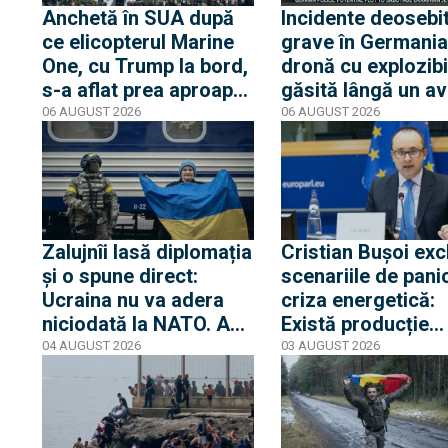
Anchetă în SUA după
Incidente deosebi
ce elicopterul Marine
grave în Germania
One, cu Trump la bord,
dronă cu explozibi
s-a aflat prea aproape
găsită lângă un av
de un avion de linie.
ucrainean, în timp
06 AUGUST 2026
06 AUGUST 2026
Casa Albă transmite
un alt avion de ma
că Trump nu s-a aflat
care anula ateriza
niciun moment în
lovit o a doua dro
pericol
Zalujnîi lasă diplomația
Cristian Bușoi exc
și o spune direct:
scenariile de pani
Ucraina nu va adera
criza energetică:
niciodată la NATO. Am
Există producție
auzit 12 ani povești
internă stabilă cât
04 AUGUST 2026
03 AUGUST 2026
privind aderarea
alimentăm populaț
noastră