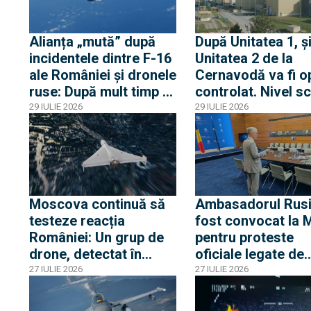
Alianța „mută” după
După Unitatea 1, ș
incidentele dintre F-16
Unitatea 2 de la
ale României și dronele
Cernavodă va fi op
ruse: După mult timp o
controlat. Nivel s
dronă RQ-4D și două
fără precedent al
29 IULIE 2026
29 IULIE 2026
avioane RC-135 și
Dunării
Artemis II au survolat
Marea Neagră
Moscova continuă să
Ambasadorul Rusi
testeze reacția
fost convocat la
României: Un grup de
pentru proteste
drone, detectat în
oficiale legate de
proximitatea frontierei
incursiunile cu dr
27 IULIE 2026
27 IULIE 2026
fluviale cu Ucraina
Ambasadorul româ
Moscova, chemat