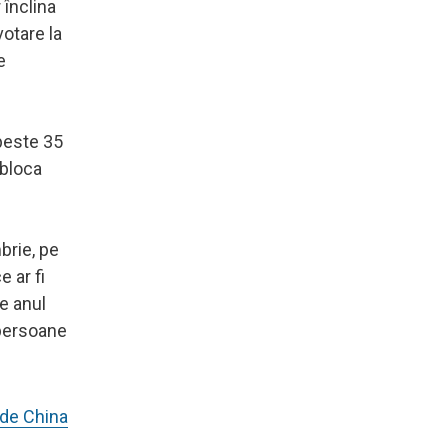
 înclina
votare la
e
peste 35
 bloca
brie, pe
 ar fi
ie anul
 persoane
 de China