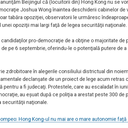
 anunţăm Beijingul că (locuitorii din) Hong Kong nu se vor
-democraţie Joshua Wong înaintea deschiderii cabinelor de 
doar tabăra opoziţiei, observatorii le urmăresc îndeaproap
unei opoziţii mai largi faţă de legea securităţii naţionale.
 candidaţilor pro-democraţie de a obţine o majoritate de 
lui de pe 6 septembrie, oferindu-le o potenţială putere de a
e zdrobitoare în alegerile consiliului districtual din noiem
rnamentale declanşate de un proiect de lege acum retras ce
ă pentru a fi judecaţi. Protestele, care au escaladat în iun
mocraţie, au eşuat după ce poliţia a arestat peste 300 de
a securităţii naţionale.
. Pompeo: Hong Kong-ul nu mai are o mare autonomie față