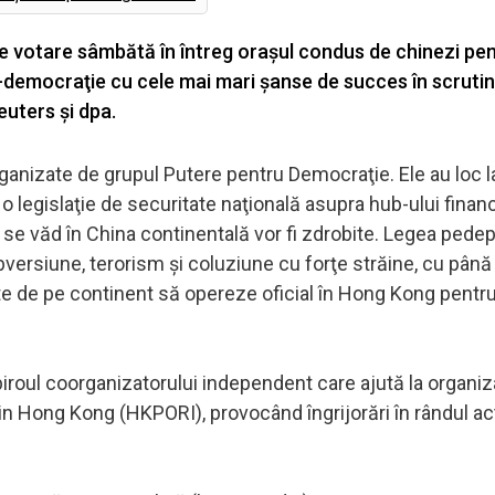
de votare sâmbătă în întreg oraşul condus de chinezi pe
-democraţie cu cele mai mari şanse de succes în scrutin
euters şi dpa.
rganizate de grupul Putere pentru Democraţie. Ele au loc l
 legislaţie de securitate naţională asupra hub-ului financ
e nu se văd în China continentală vor fi zdrobite. Legea ped
bversiune, terorism şi coluziune cu forţe străine, cu până 
ate de pe continent să opereze oficial în Hong Kong pentr
t biroul coorganizatorului independent care ajută la organi
din Hong Kong (HKPORI), provocând îngrijorări în rândul act