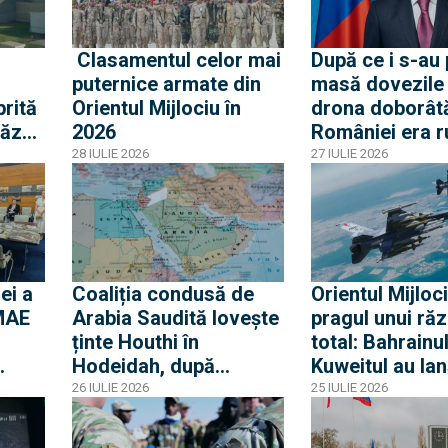
i
Clasamentul celor mai
După ce i s-au
puternice armate din
masă dovezile
rită
Orientul Mijlociu în
drona doborâtă
căzut
2026
României era r
ambasadorul r
28 IULIE 2026
27 IULIE 2026
„avertizat” Ro
pericolul unei
confruntări cu 
acuză o „însce
propagandistă
ei a
Coaliția condusă de
Orientul Mijloci
 MAE
Arabia Saudită lovește
pragul unui răz
ținte Houthi în
total: Bahrainul
Hodeidah, după
Kuweitul au lan
one.
atacurile asupra
secret atacuri 
26 IULIE 2026
25 IULIE 2026
n la
petrolierelor saudite și
direct pe terito
amenințarea cu
Iranului