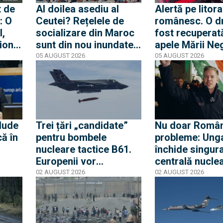
t de
Al doilea asediu al
Alertă pe litora
: O
Ceutei? Rețelele de
românesc. O d
l,
socializare din Maroc
fost recuperat
ion
sunt din nou inundate
apele Mării Neg
 ce
de mesaje pentru o
apropierea plaj
05 AUGUST 2026
05 AUGUST 2026
rfă
nouă mobilizare către
din Mamaia
rea a
orașul spaniol
nă
lude
Trei țări „candidate”
Nu doar Român
că în
pentru bombele
probleme: Ung
nucleare tactice B61.
închide singur
Europenii vor
centrală nuclea
 să
dislocarea în Est
cauza nivelului
02 AUGUST 2026
02 AUGUST 2026
ia
pentru a convinge
iar Peter Magy
Rusia că Europa nu
spune că urme
glumește cu propria-i
cinci zile critic
apărare