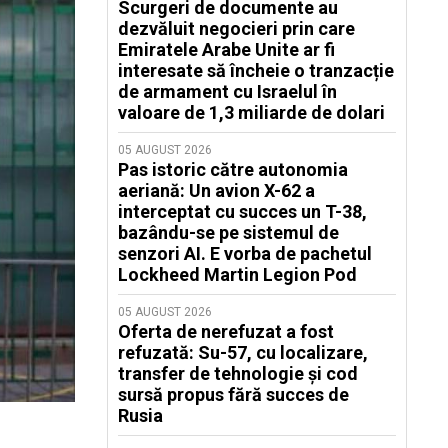
Scurgeri de documente au
dezvăluit negocieri prin care
Emiratele Arabe Unite ar fi
interesate să încheie o tranzacție
de armament cu Israelul în
valoare de 1,3 miliarde de dolari
05 AUGUST 2026
Pas istoric către autonomia
aeriană: Un avion X-62 a
interceptat cu succes un T-38,
bazându-se pe sistemul de
senzori AI. E vorba de pachetul
Lockheed Martin Legion Pod
05 AUGUST 2026
Oferta de nerefuzat a fost
refuzată: Su-57, cu localizare,
transfer de tehnologie și cod
sursă propus fără succes de
Rusia