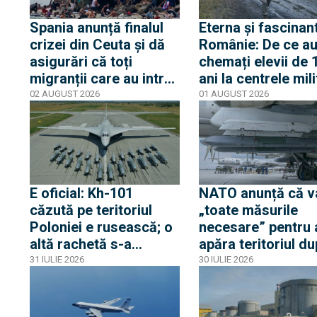
Spania anunță finalul
Eterna și fascinan
crizei din Ceuta și dă
Românie: De ce au
asigurări că toți
chemați elevii de 
migranții care au intrat
ani la centrele mil
ilegal au părăsit
și de ce nu este v
02 AUGUST 2026
01 AUGUST 2026
enclava spaniolă. Criza
despre mobilizare
trezește temeri în
Europa după episodul
din 2015
E oficial: Kh-101
NATO anunță că v
căzută pe teritoriul
„toate măsurile
Poloniei e rusească; o
necesare” pentru 
altă rachetă s-a
apăra teritoriul d
apropiat la 5 km de
ce o rachetă rusă 
31 IULIE 2026
30 IULIE 2026
frontieră, dar s-a
explodat în Poloni
întors spre Ucraina