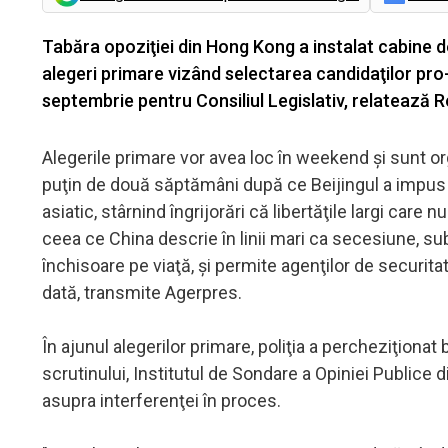
Tabăra opoziţiei din Hong Kong a instalat cabine 
alegeri primare vizând selectarea candidaţilor pro
septembrie pentru Consiliul Legislativ, relatează R
Alegerile primare vor avea loc în weekend şi sunt o
puţin de două săptămâni după ce Beijingul a impus o
asiatic, stârnind îngrijorări că libertăţile largi car
ceea ce China descrie în linii mari ca secesiune, su
închisoare pe viaţă, şi permite agenţilor de securit
dată, transmite Agerpres.
În ajunul alegerilor primare, poliţia a percheziţiona
scrutinului, Institutul de Sondare a Opiniei Publice 
asupra interferenţei în proces.