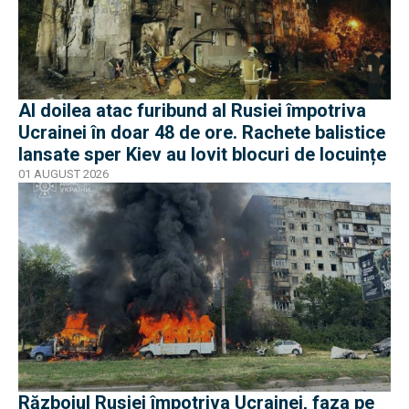
Al doilea atac furibund al Rusiei împotriva
Ucrainei în doar 48 de ore. Rachete balistice
lansate sper Kiev au lovit blocuri de locuințe
01 AUGUST 2026
Războiul Rusiei împotriva Ucrainei, faza pe