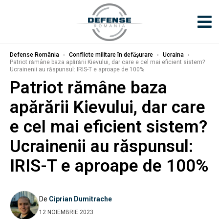
Defense România
›
Conflicte militare în defășurare
›
Ucraina
›
Patriot rămâne baza apărării Kievului, dar care e cel mai eficient sistem?
Ucrainenii au răspunsul: IRIS-T e aproape de 100%
Patriot rămâne baza
apărării Kievului, dar care
e cel mai eficient sistem?
Ucrainenii au răspunsul:
IRIS-T e aproape de 100%
De
Ciprian Dumitrache
12 NOIEMBRIE 2023