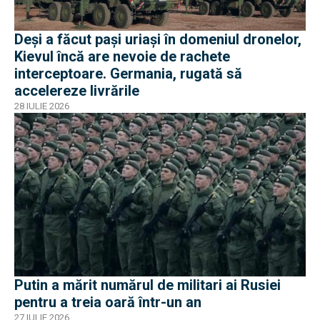
Deși a făcut pași uriași în domeniul dronelor,
Kievul încă are nevoie de rachete
interceptoare. Germania, rugată să
accelereze livrările
28 IULIE 2026
Putin a mărit numărul de militari ai Rusiei
pentru a treia oară într-un an
27 IULIE 2026