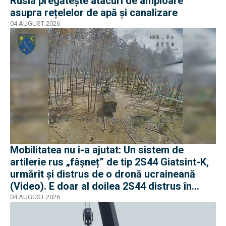
Rusia pregătește atacuri de amploare
asupra rețelelor de apă și canalizare
04 AUGUST 2026
Mobilitatea nu i-a ajutat: Un sistem de
artilerie rus „fâșneț” de tip 2S44 Giatsint-K,
urmărit și distrus de o dronă ucraineană
(Video). E doar al doilea 2S44 distrus în
război
04 AUGUST 2026