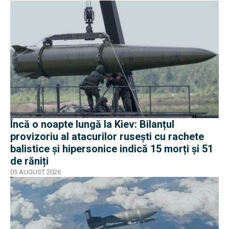
Încă o noapte lungă la Kiev: Bilanțul
provizoriu al atacurilor rusești cu rachete
balistice și hipersonice indică 15 morți și 51
de răniți
05 AUGUST 2026