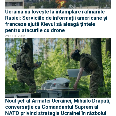
Ucraina nu lovește la întâmplare rafinăriile
Rusiei: Serviciile de informații americane și
franceze ajută Kievul să aleagă țintele
pentru atacurile cu drone
29 IULIE 2026
Noul șef al Armatei Ucrainei, Mihailo Drapati,
conversație cu Comandantul Suprem al
NATO privind strategia Ucrainei în războiul