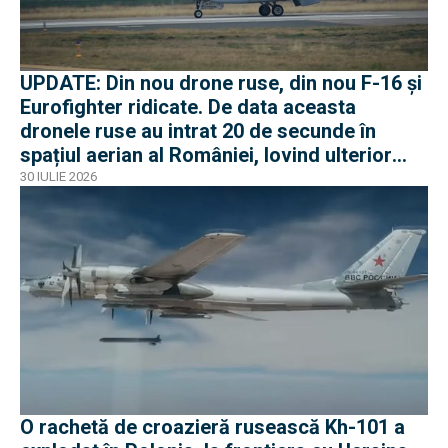
UPDATE: Din nou drone ruse, din nou F-16 și
Eurofighter ridicate. De data aceasta
dronele ruse au intrat 20 de secunde în
spațiul aerian al României, lovind ulterior
Ucraina
30 IULIE 2026
O rachetă de croazieră rusească Kh-101 a