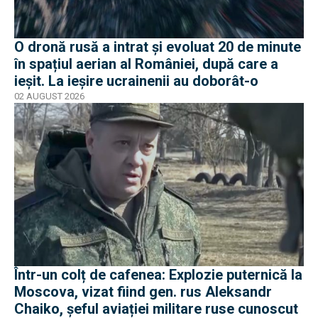
O dronă rusă a intrat și evoluat 20 de minute
în spațiul aerian al României, după care a
ieșit. La ieșire ucrainenii au doborât-o
02 AUGUST 2026
Într-un colț de cafenea: Explozie puternică la
Moscova, vizat fiind gen. rus Aleksandr
Chaiko, șeful aviației militare ruse cunoscut