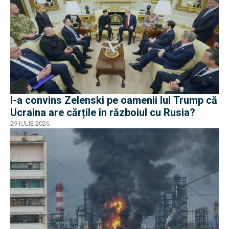
I-a convins Zelenski pe oamenii lui Trump că
Ucraina are cărțile în războiul cu Rusia?
29 IULIE 2026