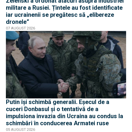
Zelenski a ordonat atacuri asupra industriei
militare a Rusiei. Țintele au fost identificate
iar ucrainenii se pregătesc să „elibereze
dronele”
07 AUGUST 2026
Putin își schimbă generalii. Eșecul de a
cuceri Donbasul și o tentativă de a
impulsiona invazia din Ucraina au condus la
schimbări în conducerea Armatei ruse
05 AUGUST 2026