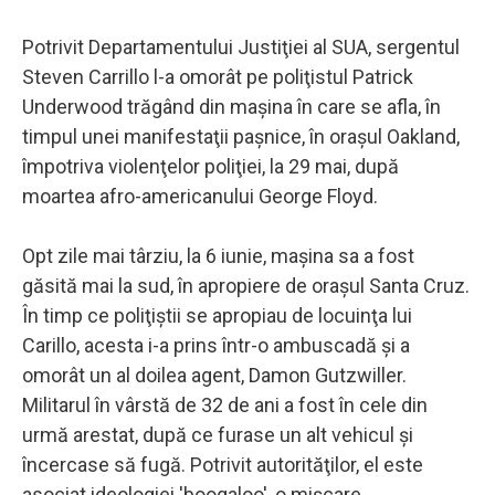
Potrivit Departamentului Justiţiei al SUA, sergentul
Steven Carrillo l-a omorât pe poliţistul Patrick
Underwood trăgând din maşina în care se afla, în
timpul unei manifestaţii paşnice, în oraşul Oakland,
împotriva violenţelor poliţiei, la 29 mai, după
moartea afro-americanului George Floyd.
Opt zile mai târziu, la 6 iunie, maşina sa a fost
găsită mai la sud, în apropiere de oraşul Santa Cruz.
În timp ce poliţiştii se apropiau de locuinţa lui
Carillo, acesta i-a prins într-o ambuscadă şi a
omorât un al doilea agent, Damon Gutzwiller.
Militarul în vârstă de 32 de ani a fost în cele din
urmă arestat, după ce furase un alt vehicul şi
încercase să fugă. Potrivit autorităţilor, el este
asociat ideologiei 'boogaloo', o mişcare