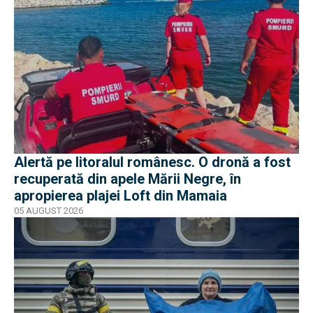
Alertă pe litoralul românesc. O dronă a fost
recuperată din apele Mării Negre, în
apropierea plajei Loft din Mamaia
05 AUGUST 2026