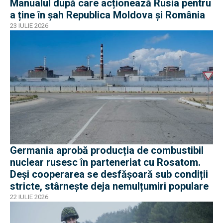
Manualul după care acționează Rusia pentru
a ține în șah Republica Moldova și România
23 IULIE 2026
Germania aprobă producția de combustibil
nuclear rusesc în parteneriat cu Rosatom.
Deși cooperarea se desfășoară sub condiții
stricte, stârnește deja nemulțumiri populare
22 IULIE 2026