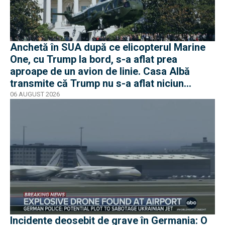
Anchetă în SUA după ce elicopterul Marine
One, cu Trump la bord, s-a aflat prea
aproape de un avion de linie. Casa Albă
transmite că Trump nu s-a aflat niciun
moment în pericol
06 AUGUST 2026
Incidente deosebit de grave în Germania: O