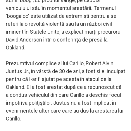
scris 'boog', cu propriul sânge, pe capota
vehiculului său în momentul arestării. Termenul
'boogaloo' este utilizat de extremişti pentru a se
referi la o revoltă violentă sau la un război civil
iminent în Statele Unite, a explicat marţi procurorul
David Anderson într-o conferinţă de presă la
Oakland.
Prezumtivul complice al lui Carillo, Robert Alvin
Justus Jr., în vârstă de 30 de ani, a fost şi el inculpat
pentru că l-ar fi ajutat pe acesta în atacul de la
Oakland. El a fost arestat după ce a recunoscut că
a condus vehiculul din care Carillo a deschis focul
împotriva poliţiştilor. Justus nu a fost implicat în
evenimentele ulterioare care au dus la arestarea lui
Carillo.