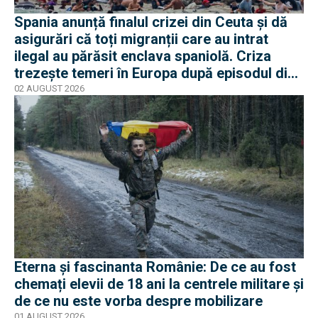
Spania anunță finalul crizei din Ceuta și dă
asigurări că toți migranții care au intrat
ilegal au părăsit enclava spaniolă. Criza
trezește temeri în Europa după episodul din
2015
02 AUGUST 2026
Eterna și fascinanta Românie: De ce au fost
chemați elevii de 18 ani la centrele militare și
de ce nu este vorba despre mobilizare
01 AUGUST 2026