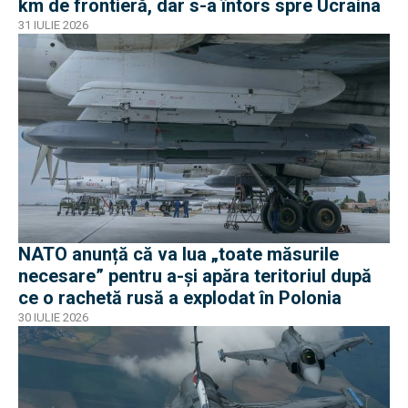
km de frontieră, dar s-a întors spre Ucraina
31 IULIE 2026
NATO anunță că va lua „toate măsurile
necesare” pentru a-și apăra teritoriul după
ce o rachetă rusă a explodat în Polonia
30 IULIE 2026