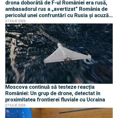
drona doborâtă de F-ul României era rusă,
ambasadorul rus a „avertizat” România de
pericolul unei confruntări cu Rusia și acuză
o „înscenare propagandistă”
27 IULIE 2026
Moscova continuă să testeze reacția
României: Un grup de drone, detectat în
proximitatea frontierei fluviale cu Ucraina
27 IULIE 2026