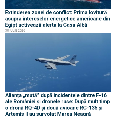
Extinderea zonei de conflict: Prima lovitură
asupra intereselor energetice americane din
Egipt activează alerta la Casa Albă
30 IULIE 2026
Alianța „mută” după incidentele dintre F-16
ale României și dronele ruse: După mult timp
o dronă RQ-4D și două avioane RC-135 și
Artemis II au survolat Marea Neagră