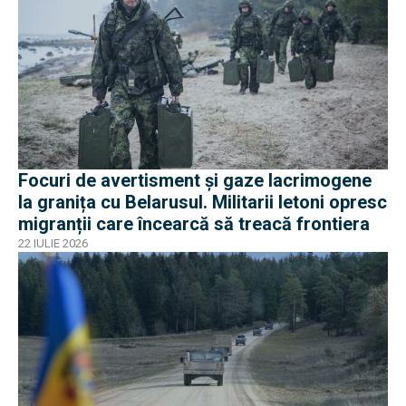
Focuri de avertisment și gaze lacrimogene
la granița cu Belarusul. Militarii letoni opresc
migranții care încearcă să treacă frontiera
22 IULIE 2026