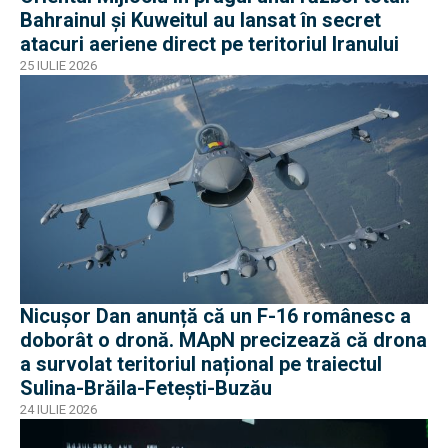
Bahrainul și Kuweitul au lansat în secret
atacuri aeriene direct pe teritoriul Iranului
25 IULIE 2026
Nicușor Dan anunță că un F-16 românesc a
doborât o dronă. MApN precizează că drona
a survolat teritoriul național pe traiectul
Sulina-Brăila-Fetești-Buzău
24 IULIE 2026