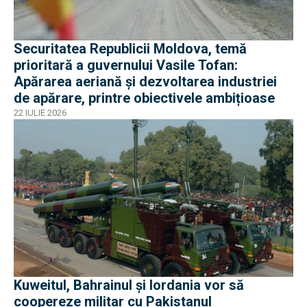
Securitatea Republicii Moldova, temă
prioritară a guvernului Vasile Tofan:
Apărarea aeriană și dezvoltarea industriei
de apărare, printre obiectivele ambițioase
22 IULIE 2026
Kuweitul, Bahrainul și Iordania vor să
coopereze militar cu Pakistanul