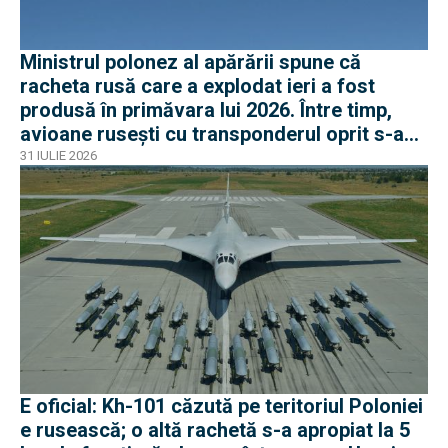
Ministrul polonez al apărării spune că
racheta rusă care a explodat ieri a fost
produsă în primăvara lui 2026. Între timp,
avioane rusești cu transponderul oprit s-au
apropiat de frontiera Poloniei
31 IULIE 2026
E oficial: Kh-101 căzută pe teritoriul Poloniei
e rusească; o altă rachetă s-a apropiat la 5