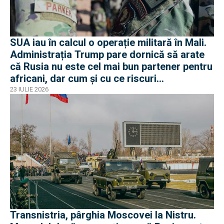
SUA iau în calcul o operație militară în Mali.
Administrația Trump pare dornică să arate
că Rusia nu este cel mai bun partener pentru
africani, dar cum și cu ce riscuri
operaționale?
23 IULIE 2026
Transnistria, pârghia Moscovei la Nistru.