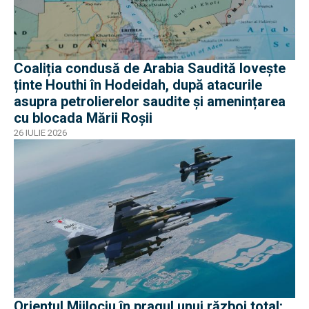
Coaliția condusă de Arabia Saudită lovește
ținte Houthi în Hodeidah, după atacurile
asupra petrolierelor saudite și amenințarea
cu blocada Mării Roșii
26 IULIE 2026
Orientul Mijlociu în pragul unui război total: