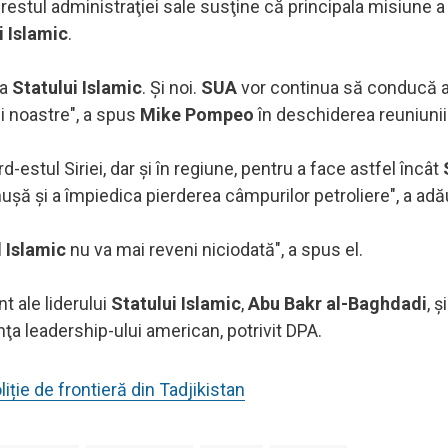
 restul administraţiei sale susţine că principala misiune 
i Islamic
.
va
Statului Islamic
. Şi noi.
SUA
vor continua să conducă 
ţii noastre", a spus
Mike Pompeo
în deschiderea reuniunii
estul Siriei, dar şi în regiune, pentru a face astfel încât
şă şi a împiedica pierderea câmpurilor petroliere", a adău
l Islamic
nu va mai reveni niciodată", a spus el.
 ale liderului
Statului Islamic
,
Abu Bakr al-Baghdadi
, şi
nţa leadership-ului american, potrivit DPA.
iție de frontieră din Tadjikistan