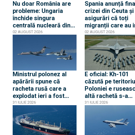
Nu doar România are
Spania anunță fina
probleme: Ungaria
crizei din Ceuta și
închide singura
asigurări că toți
centrală nucleară din
migranții care au i
cauza nivelului Dunării
ilegal au părăsit
02 AUGUST 2026
02 AUGUST 2026
iar Peter Magyar
enclava spaniolă. 
spune că urmează
trezește temeri în
cinci zile critice
Europa după epis
din 2015
Ministrul polonez al
E oficial: Kh-101
apărării spune că
căzută pe teritoriu
racheta rusă care a
Poloniei e ruseasc
explodat ieri a fost
altă rachetă s-a
produsă în primăvara
apropiat la 5 km d
31 IULIE 2026
31 IULIE 2026
lui 2026. Între timp,
frontieră, dar s-a
avioane rusești cu
întors spre Ucrain
transponderul oprit s-
au apropiat de