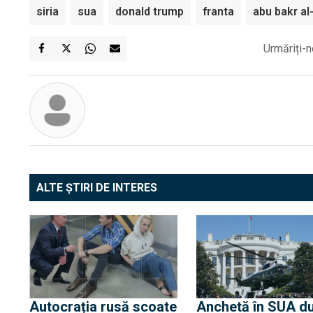
siria
sua
donald trump
franta
abu bakr al
Urmăriți-n
ALTE ȘTIRI DE INTERES
Autocrația rusă scoate
Anchetă în SUA d