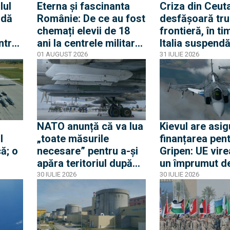
lul
Eterna și fascinanta
Criza din Ceuta
 dă
Românie: De ce au fost
desfășoară tru
chemați elevii de 18
frontieră, în ti
ntrat
ani la centrele militare
Italia suspend
și de ce nu este vorba
acordul Schen
01 AUGUST 2026
31 IULIE 2026
Criza
despre mobilizare
Spania
odul
NATO anunță că va lua
Kievul are asig
l
„toate măsurile
finanțarea pen
ă; o
necesare” pentru a-și
Gripen: UE vire
apăra teritoriul după
un împrumut de
e
ce o rachetă rusă a
miliarde euro 
30 IULIE 2026
30 IULIE 2026
explodat în Polonia
Gripen, drone,
a
și apărare aeri