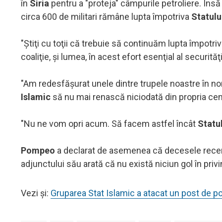
în
Siria
pentru a "proteja" câmpurile petroliere. Însă
circa 600 de militari rămâne lupta împotriva
Statulu
"Ştiţi cu toţii că trebuie să continuăm lupta împotri
coaliţie, şi lumea, în acest efort esenţial al securită
"Am redesfăşurat unele dintre trupele noastre în nord-
Islamic
să nu mai renască niciodată din propria cenu
"Nu ne vom opri acum. Să facem astfel încât
Statu
Pompeo
a declarat de asemenea că decesele recent
adjunctului său arată că nu există niciun gol în privi
Vezi și:
Gruparea Stat Islamic a atacat un post de pol