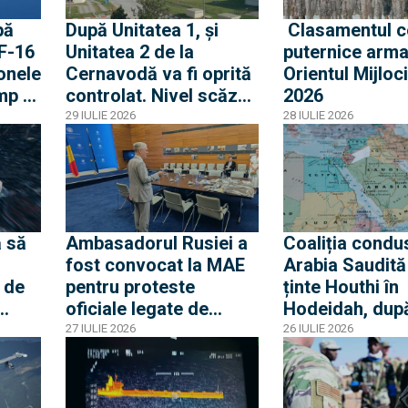
pă
După Unitatea 1, și
Clasamentul c
 F-16
Unitatea 2 de la
puternice arma
onele
Cernavodă va fi oprită
Orientul Mijloci
mp o
controlat. Nivel scăzut
2026
ouă
fără precedent al
29 IULIE 2026
28 IULIE 2026
Dunării
olat
 să
Ambasadorul Rusiei a
Coaliția condu
fost convocat la MAE
Arabia Saudită
 de
pentru proteste
ținte Houthi în
oficiale legate de
Hodeidah, dup
ierei
incursiunile cu drone.
atacurile asup
27 IULIE 2026
26 IULIE 2026
a
Ambasadorul român la
petrolierelor s
Moscova, chemat
amenințarea c
acasă pentru
blocada Mării 