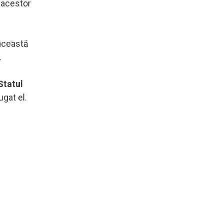
a acestor
această
.
Statul
gat el.