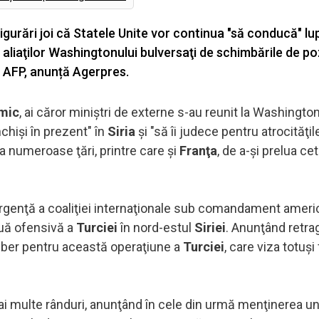
urări joi că Statele Unite vor continua "să conducă" lu
ţa aliaţilor Washingtonului bulversaţi de schimbările de poz
ă AFP, anunță Agerpres.
amic
, ai căror miniştri de externe s-au reunit la Washington
nchişi în prezent" în
Siria
şi "să îi judece pentru atrocităţi
a numeroase ţări, printre care şi
Franţa
, de a-şi prelua ce
rgenţă a coaliţiei internaţionale sub comandament amer
ouă ofensivă a
Turciei
în nord-estul
Siriei
. Anunţând retra
liber pentru această operaţiune a
Turciei
, care viza totuşi
ai multe rânduri, anunţând în cele din urmă menţinerea un