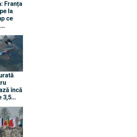
: Franța
pe la
mp ce
ă
gen cu
urată
tru
ază încă
 3,5
pentru
 rachete
ană