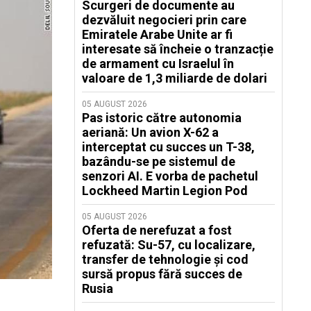
Scurgeri de documente au
dezvăluit negocieri prin care
Emiratele Arabe Unite ar fi
interesate să încheie o tranzacție
de armament cu Israelul în
valoare de 1,3 miliarde de dolari
05 AUGUST 2026
Pas istoric către autonomia
aeriană: Un avion X-62 a
interceptat cu succes un T-38,
bazându-se pe sistemul de
senzori AI. E vorba de pachetul
Lockheed Martin Legion Pod
05 AUGUST 2026
Oferta de nerefuzat a fost
refuzată: Su-57, cu localizare,
transfer de tehnologie și cod
sursă propus fără succes de
Rusia