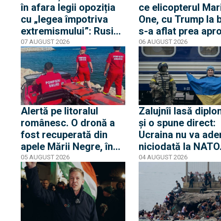
în afara legii opoziția
ce elicopterul Mar
cu „legea împotriva
One, cu Trump la 
extremismului”: Rusia
s-a aflat prea apr
declară „indizerabilă”
de un avion de lini
07 AUGUST 2026
06 AUGUST 2026
fundația Iuliei Navalnia,
Casa Albă transmi
soția opozantului
că Trump nu s-a af
Aleksei Navalnîi, ucis
niciun moment în
în închisorile siberiene
pericol
Alertă pe litoralul
Zalujnîi lasă diplo
românesc. O dronă a
și o spune direct:
fost recuperată din
Ucraina nu va ade
apele Mării Negre, în
niciodată la NATO
apropierea plajei Loft
auzit 12 ani poveș
05 AUGUST 2026
04 AUGUST 2026
din Mamaia
privind aderarea
noastră