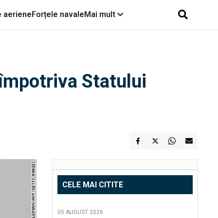
e aeriene
Forțele navale
Mai mult
mpotriva Statului
CELE MAI CITITE
05 AUGUST 2026