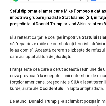
Şeful diplomaţiei americane Mike Pompeo a dat asig
împotriva grupării jihadiste Stat Islamic (SI), în fa
preşedintelui Donald Trump privind Siria, relateaz
El a reiterat că ţările coaliţiei împotriva
Statului Isl
să "repatrieze miile de combatanţi terorişti străini î
le-au comis". Această cerere se izbeşte de refuzul 
care au luptat alături de
jihadişti
.
Franţa
este cea care a cerut această reuniune de u
criza provocată la începutul lunii octombrie de o n
forţelor americane, preşedintele
SUA
a lăsat teren 
kurde, aliate ale
Occidentului
în lupta antijihadistă.
De atunci,
Donald Trump
şi-a schimbat poziţia în m