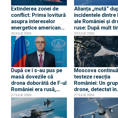
frontiera Poloniei
Extinderea zonei de
Alianța „mută” du
conflict: Prima lovitură
incidentele dintre
asupra intereselor
ale României și dr
energetice americane
ruse: După mult ti
din Egipt activează
dronă RQ-4D și d
30 IULIE 2026
29 IULIE 2026
alerta la Casa Albă
avioane RC-135 și
Artemis II au surv
Marea Neagră
După ce i s-au pus pe
Moscova continuă
masă dovezile că
testeze reacția
drona doborâtă de F-ul
României: Un grup
României era rusă,
drone, detectat în
ambasadorul rus a
proximitatea front
27 IULIE 2026
27 IULIE 2026
„avertizat” România de
fluviale cu Ucrain
pericolul unei
confruntări cu Rusia și