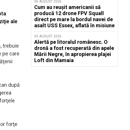
06 AUGUST 2026
Cum au reușit americanii să
producă 12 drone FPV Squall
pta
direct pe mare la bordul navei de
iţie ale
asalt USS Essex, aflată în misiune
05 AUGUST 2026
Alertă pe litoralul românesc. O
, trebuie
dronă a fost recuperată din apele
le pe care
Mării Negre, în apropierea plajei
Loft din Mamaia
tăţenii
ican după
gerea
 forţele
or forţe