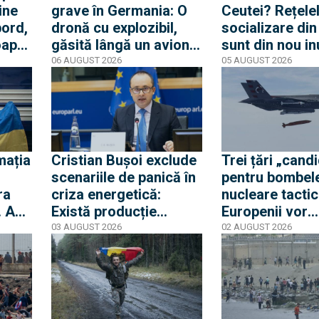
ine
grave în Germania: O
Ceutei? Rețele
bord,
dronă cu explozibil,
socializare di
oape
găsită lângă un avion
sunt din nou i
e.
ucrainean, în timp ce
de mesaje pent
06 AUGUST 2026
05 AUGUST 2026
te
un alt avion de marfă
nouă mobilizar
lat
care anula aterizarea a
orașul spaniol
lovit o a doua dronă
mația
Cristian Bușoi exclude
Trei țări „cand
scenariile de panică în
pentru bombel
ra
criza energetică:
nucleare tactic
. Am
Există producție
Europenii vor
ti
internă stabilă cât să
dislocarea în E
03 AUGUST 2026
02 AUGUST 2026
alimentăm populația
pentru a convi
Rusia că Europ
glumește cu pr
apărare