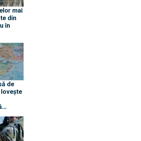
elor mai
te din
u în
să de
 lovește
ă
ra
audite și
u
Roșii