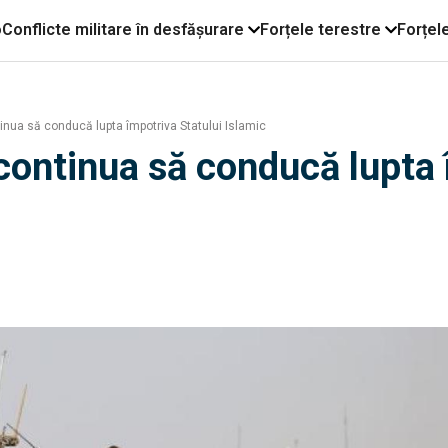
o
Conflicte militare în desfășurare
Forțele terestre
Forțel
nua să conducă lupta împotriva Statului Islamic
ontinua să conducă lupta î