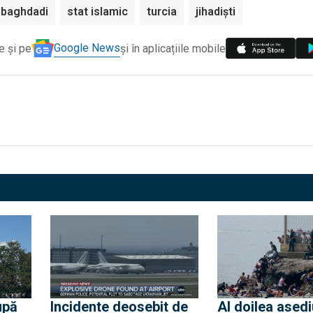
-baghdadi
stat islamic
turcia
jihadişti
Google News
e și pe
și în aplicațiile mobile
upă
Incidente deosebit de
Al doilea asedi