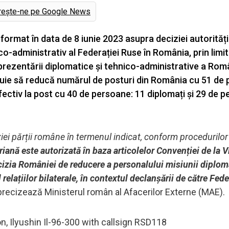
rește-ne pe Google News
ormat în data de 8 iunie 2023 asupra deciziei autorități
o-administrativ al Federației Ruse în România, prin limi
eprezentării diplomatice și tehnico-administrative a Româ
uie să reducă numărul de posturi din România cu 51 de po
fectiv la post cu 40 de persoane: 11 diplomați și 29 de 
iei părții române în termenul indicat, conform procedurilor 
riană este autorizată în baza articolelor Convenției de la V
Decizia României de reducere a personalului misiunii diplom
 relațiilor bilaterale, în contextul declanșării de către Fede
 precizează Ministerul român al Afacerilor Externe (MAE).
n, Ilyushin Il-96-300 with callsign RSD118