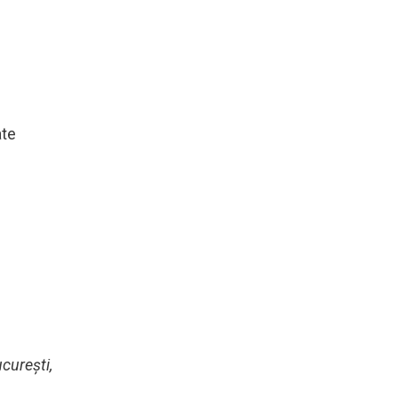
ate
curești,