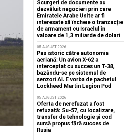
Scurgeri de documente au
dezvăluit negocieri prin care
Emiratele Arabe Unite ar fi
interesate să încheie o tranzacție
de armament cu Israelul în
valoare de 1,3 miliarde de dolari
05 AUGUST 2026
Pas istoric către autonomia
aeriană: Un avion X-62 a
interceptat cu succes un T-38,
bazându-se pe sistemul de
senzori AI. E vorba de pachetul
Lockheed Martin Legion Pod
05 AUGUST 2026
Oferta de nerefuzat a fost
refuzată: Su-57, cu localizare,
transfer de tehnologie și cod
sursă propus fără succes de
Rusia