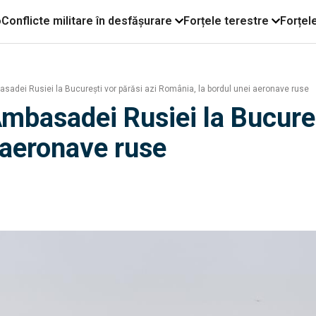
o
Conflicte militare în desfășurare
Forțele terestre
Forțel
sadei Rusiei la Bucureşti vor părăsi azi România, la bordul unei aeronave ruse
mbasadei Rusiei la Bucureş
 aeronave ruse