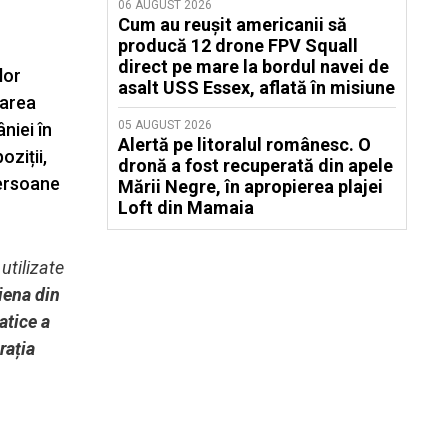
06 AUGUST 2026
Cum au reușit americanii să
producă 12 drone FPV Squall
direct pe mare la bordul navei de
lor
asalt USS Essex, aflată în misiune
tarea
05 AUGUST 2026
niei în
Alertă pe litoralul românesc. O
ziții,
dronă a fost recuperată din apele
persoane
Mării Negre, în apropierea plajei
Loft din Mamaia
utilizate
iena din
atice a
rația