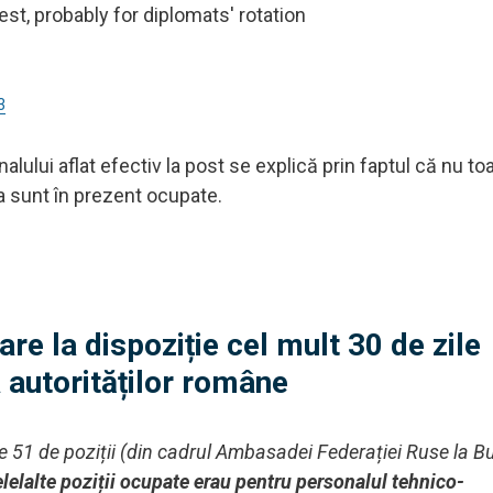
t, probably for diplomats' rotation
3
lului aflat efectiv la post se explică prin faptul că nu to
a sunt în prezent ocupate.
re la dispoziție cel mult 30 de zile
a autorităților române
le 51 de poziții (din cadrul Ambasadei Federației Ruse la Bu
lelalte poziții ocupate erau pentru personalul tehnico-