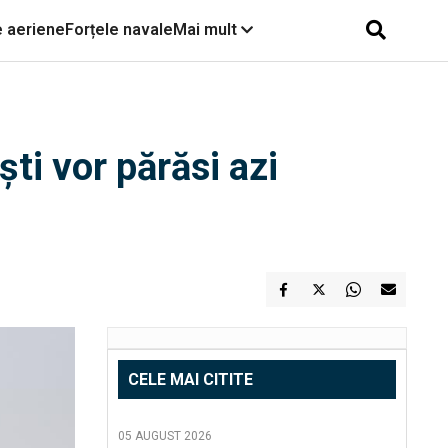
e aeriene
Forțele navale
Mai mult
ti vor părăsi azi
CELE MAI CITITE
05 AUGUST 2026