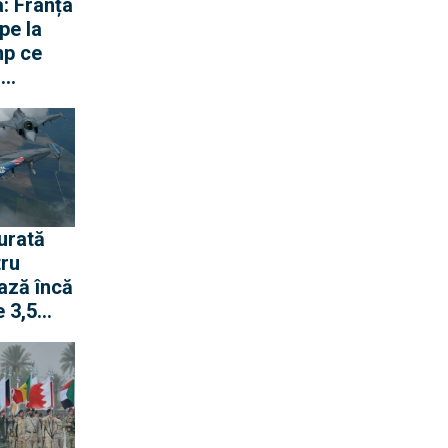
: Franța
pe la
mp ce
ă
gen cu
urată
tru
ază încă
 3,5
pentru
 rachete
ană