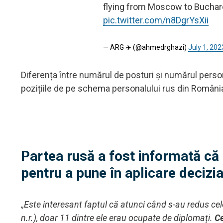
flying from Moscow to Buchares
pic.twitter.com/n8DgrYsXii
— ARG ✈️ (@ahmedrghazi)
July 1, 202
Diferența între numărul de posturi și numărul persona
pozițiile de pe schema personalului rus din Români
Partea rusă a fost informată că a
pentru a pune în aplicare decizi
,,Este interesant faptul că atunci când s-au redus ce
n.r.), doar 11 dintre ele erau ocupate de diplomați.
Ce