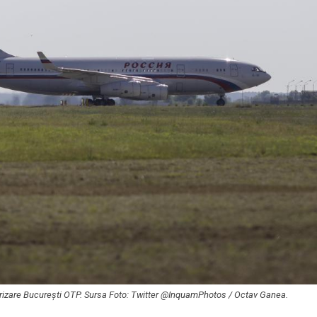
terizare București OTP. Sursa Foto: Twitter @InquamPhotos / Octav Ganea.