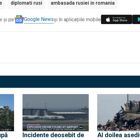
e
diplomati rusi
ambasada rusiei in romania
Google News
e și pe
și în aplicațiile mobile
upă
Incidente deosebit de
Al doilea asedi