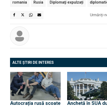
romania
Rusia
Diplomaţi expulzați
diplomati
Urmăriți-n
ALTE ȘTIRI DE INTERES
Autocrația rusă scoate
Anchetă în SUA d