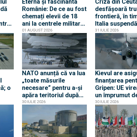
lul
Eterna și fascinanta
Criza din Ceuta
 dă
Românie: De ce au fost
desfășoară tru
chemați elevii de 18
frontieră, în ti
ntrat
ani la centrele militare
Italia suspend
și de ce nu este vorba
acordul Schen
01 AUGUST 2026
31 IULIE 2026
Criza
despre mobilizare
Spania
odul
NATO anunță că va lua
Kievul are asig
l
„toate măsurile
finanțarea pen
ă; o
necesare” pentru a-și
Gripen: UE vire
apăra teritoriul după
un împrumut de
e
ce o rachetă rusă a
miliarde euro 
30 IULIE 2026
30 IULIE 2026
explodat în Polonia
Gripen, drone,
a
și apărare aeri