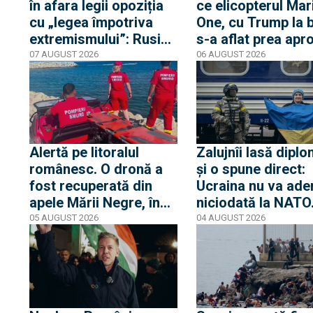
în afara legii opoziția
ce elicopterul Mar
cu „legea împotriva
One, cu Trump la 
extremismului”: Rusia
s-a aflat prea apr
declară „indizerabilă”
de un avion de lini
07 AUGUST 2026
06 AUGUST 2026
fundația Iuliei Navalnia,
Casa Albă transmi
soția opozantului
că Trump nu s-a af
Aleksei Navalnîi, ucis
niciun moment în
în închisorile siberiene
pericol
Alertă pe litoralul
Zalujnîi lasă diplo
românesc. O dronă a
și o spune direct:
fost recuperată din
Ucraina nu va ade
apele Mării Negre, în
niciodată la NATO
apropierea plajei Loft
auzit 12 ani poveș
05 AUGUST 2026
04 AUGUST 2026
din Mamaia
privind aderarea
noastră