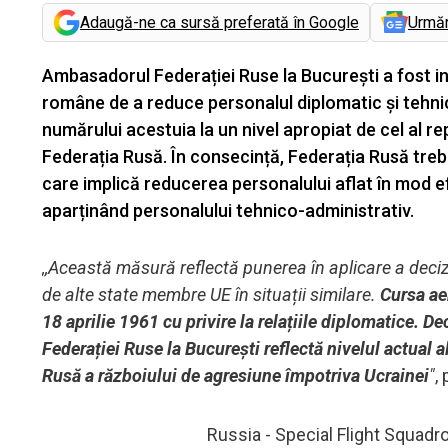
Adaugă-ne ca sursă preferată în Google
Urmă
Ambasadorul Federației Ruse la București a fost inf
române de a reduce personalul diplomatic și tehnic
numărului acestuia la un nivel apropiat de cel al r
Federația Rusă. În consecință, Federația Rusă treb
care implică reducerea personalului aflat în mod e
aparținând personalului tehnico-administrativ.
,,Această măsură reflectă punerea în aplicare a deciz
de alte state membre UE în situații similare.
Cursa ae
18 aprilie 1961 cu privire la relațiile diplomatice. 
Federației Ruse la București reflectă nivelul actual al
Rusă a războiului de agresiune împotriva Ucrainei
"
,
Russia - Special Flight Squadro