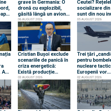
ine
grave în Germania: O
Ceutei? Rețele
bord,
dronă cu explozibil,
socializare di
oape
găsită lângă un avion
sunt din nou i
e.
ucrainean, în timp ce
de mesaje pent
06 AUGUST 2026
05 AUGUST 2026
te
un alt avion de marfă
nouă mobilizar
lat
care anula aterizarea a
orașul spaniol
lovit o a doua dronă
mația
Cristian Bușoi exclude
Trei țări „cand
scenariile de panică în
pentru bombel
ra
criza energetică:
nucleare tactic
. Am
Există producție
Europenii vor
ti
internă stabilă cât să
dislocarea în E
03 AUGUST 2026
02 AUGUST 2026
alimentăm populația
pentru a convi
Rusia că Europ
glumește cu pr
apărare