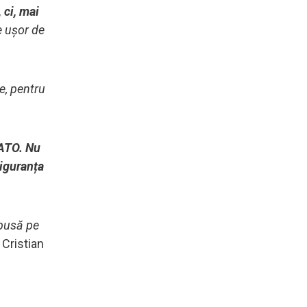
 ci, mai
e ușor de
e, pentru
NATO. Nu
siguranța
spusă pe
 Cristian