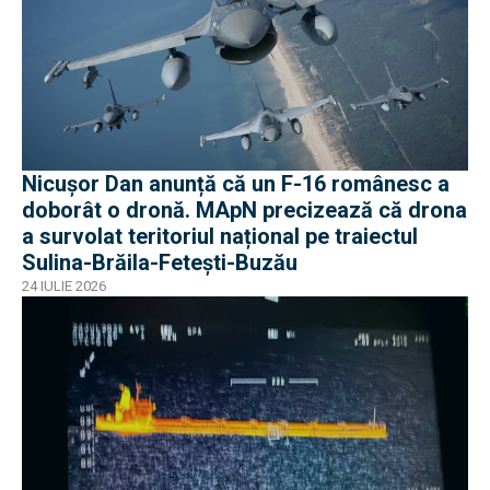
Nicușor Dan anunță că un F-16 românesc a
doborât o dronă. MApN precizează că drona
a survolat teritoriul național pe traiectul
Sulina-Brăila-Fetești-Buzău
24 IULIE 2026