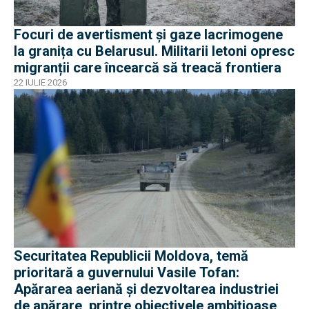
Focuri de avertisment și gaze lacrimogene
la granița cu Belarusul. Militarii letoni opresc
migranții care încearcă să treacă frontiera
22 IULIE 2026
Securitatea Republicii Moldova, temă
prioritară a guvernului Vasile Tofan:
Apărarea aeriană și dezvoltarea industriei
de apărare, printre obiectivele ambițioase