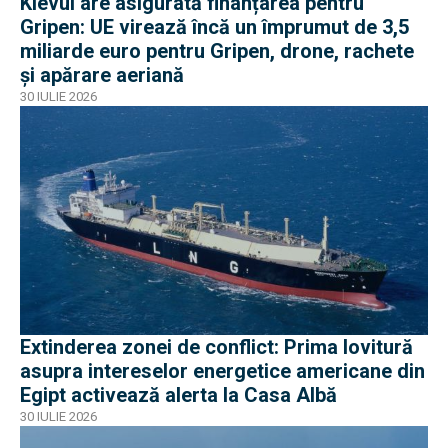
Kievul are asigurată finanțarea pentru
Gripen: UE virează încă un împrumut de 3,5
miliarde euro pentru Gripen, drone, rachete
și apărare aeriană
30 IULIE 2026
Extinderea zonei de conflict: Prima lovitură
asupra intereselor energetice americane din
Egipt activează alerta la Casa Albă
30 IULIE 2026