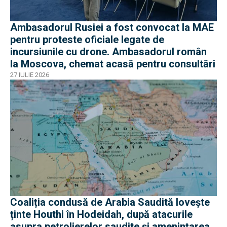
Ambasadorul Rusiei a fost convocat la MAE
pentru proteste oficiale legate de
incursiunile cu drone. Ambasadorul român
la Moscova, chemat acasă pentru consultări
27 IULIE 2026
Coaliția condusă de Arabia Saudită lovește
ținte Houthi în Hodeidah, după atacurile
asupra petrolierelor saudite și amenințarea