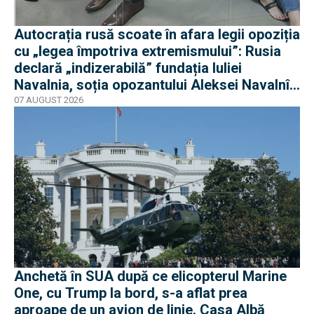
Autocrația rusă scoate în afara legii opoziția
cu „legea împotriva extremismului”: Rusia
declară „indizerabilă” fundația Iuliei
Navalnia, soția opozantului Aleksei Navalnîi,
ucis în închisorile siberiene
07 AUGUST 2026
Anchetă în SUA după ce elicopterul Marine
One, cu Trump la bord, s-a aflat prea
aproape de un avion de linie. Casa Albă