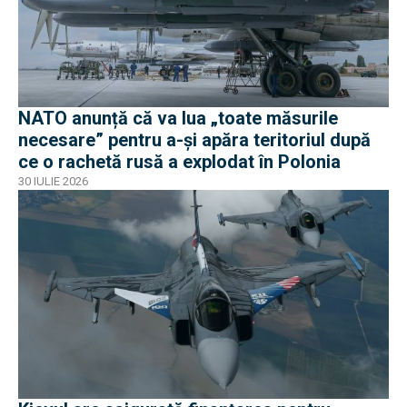
NATO anunță că va lua „toate măsurile
necesare” pentru a-și apăra teritoriul după
ce o rachetă rusă a explodat în Polonia
30 IULIE 2026