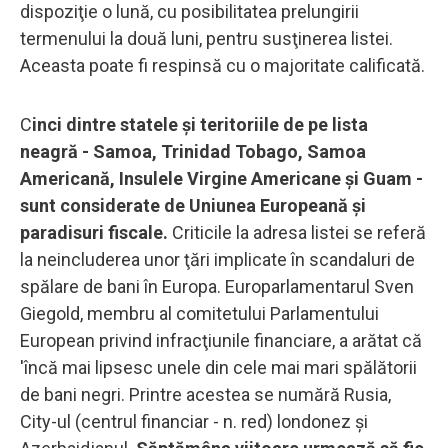
dispoziţie o lună, cu posibilitatea prelungirii
termenului la două luni, pentru susţinerea listei.
Aceasta poate fi respinsă cu o majoritate calificată.
C
inci dintre statele şi teritoriile de pe lista
neagră - Samoa, Trinidad Tobago, Samoa
Americană, Insulele Virgine Americane şi Guam -
sunt considerate de Uniunea Europeană şi
paradisuri fiscale.
Criticile la adresa listei se referă
la neincluderea unor ţări implicate în scandaluri de
spălare de bani în Europa. Europarlamentarul Sven
Giegold, membru al comitetului Parlamentului
European privind infracţiunile financiare, a arătat că
'încă mai lipsesc unele din cele mai mari spălătorii
de bani negri. Printre acestea se numără Rusia,
City-ul (centrul financiar - n. red) londonez şi