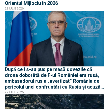
Orientul Mijlociu în 2026
28 IULIE 2026
După ce i s-au pus pe masă dovezile că
drona doborâtă de F-ul României era rusă,
ambasadorul rus a „avertizat” România de
pericolul unei confruntări cu Rusia și acuză
o „înscenare propagandistă”
27 IULIE 2026