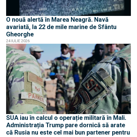
O nouă alertă în Marea Neagră. Navă
avariată, la 22 de mile marine de Sfântu
Gheorghe
24 IULIE 2026
SUA iau în calcul o operație militară în Mali.
Administrația Trump pare dornică să arate
că Rusia nu este cel mai bun partener pentru