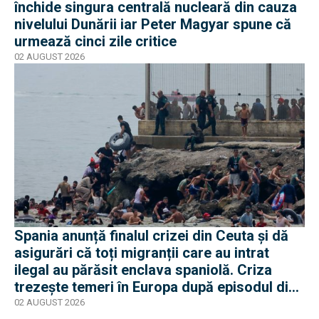
închide singura centrală nucleară din cauza
nivelului Dunării iar Peter Magyar spune că
urmează cinci zile critice
02 AUGUST 2026
Spania anunță finalul crizei din Ceuta și dă
asigurări că toți migranții care au intrat
ilegal au părăsit enclava spaniolă. Criza
trezește temeri în Europa după episodul din
2015
02 AUGUST 2026