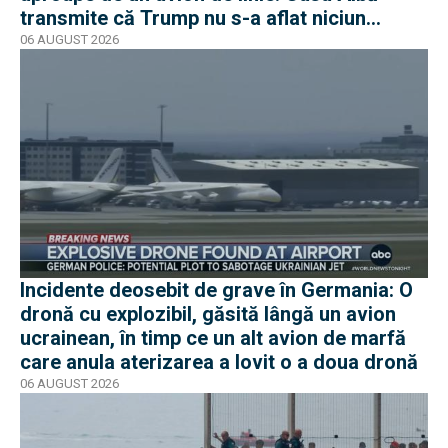
transmite că Trump nu s-a aflat niciun
moment în pericol
06 AUGUST 2026
Incidente deosebit de grave în Germania: O
dronă cu explozibil, găsită lângă un avion
ucrainean, în timp ce un alt avion de marfă
care anula aterizarea a lovit o a doua dronă
06 AUGUST 2026