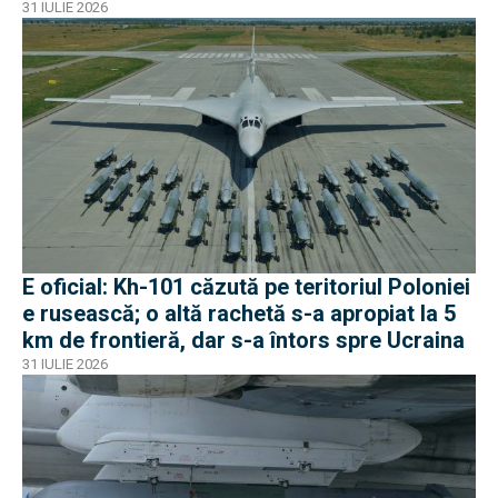
apropiat de frontiera Poloniei
31 IULIE 2026
E oficial: Kh-101 căzută pe teritoriul Poloniei
e rusească; o altă rachetă s-a apropiat la 5
km de frontieră, dar s-a întors spre Ucraina
31 IULIE 2026