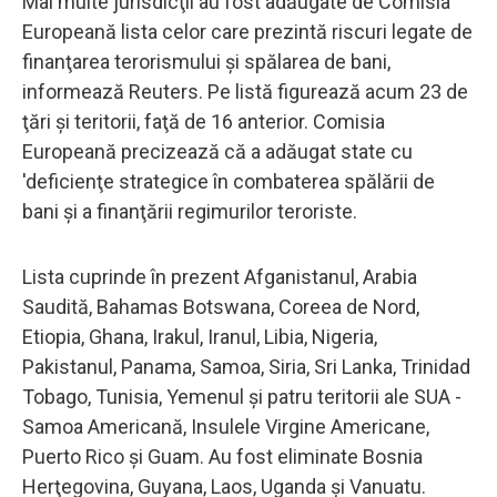
Mai multe jurisdicţii au fost adăugate de Comisia
Europeană lista celor care prezintă riscuri legate de
finanţarea terorismului şi spălarea de bani,
informează Reuters. Pe listă figurează acum 23 de
ţări şi teritorii, faţă de 16 anterior. Comisia
Europeană precizează că a adăugat state cu
'deficienţe strategice în combaterea spălării de
bani şi a finanţării regimurilor teroriste.
Lista cuprinde în prezent Afganistanul, Arabia
Saudită, Bahamas Botswana, Coreea de Nord,
Etiopia, Ghana, Irakul, Iranul, Libia, Nigeria,
Pakistanul, Panama, Samoa, Siria, Sri Lanka, Trinidad
Tobago, Tunisia, Yemenul şi patru teritorii ale SUA -
Samoa Americană, Insulele Virgine Americane,
Puerto Rico şi Guam. Au fost eliminate Bosnia
Herţegovina, Guyana, Laos, Uganda şi Vanuatu.