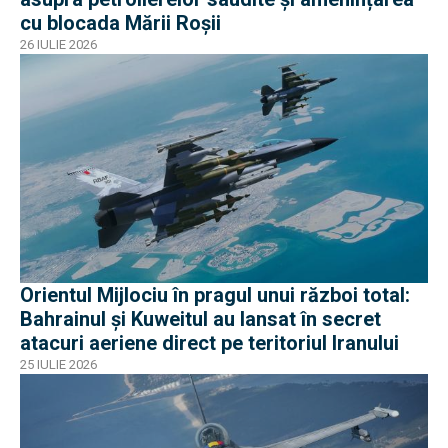
cu blocada Mării Roșii
26 IULIE 2026
Orientul Mijlociu în pragul unui război total:
Bahrainul și Kuweitul au lansat în secret
atacuri aeriene direct pe teritoriul Iranului
25 IULIE 2026