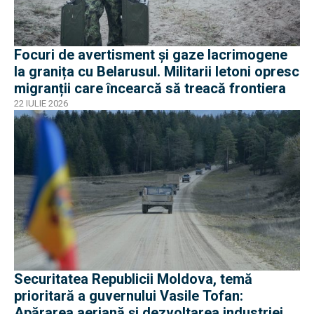
Focuri de avertisment și gaze lacrimogene
la granița cu Belarusul. Militarii letoni opresc
migranții care încearcă să treacă frontiera
22 IULIE 2026
Securitatea Republicii Moldova, temă
prioritară a guvernului Vasile Tofan:
Apărarea aeriană și dezvoltarea industriei