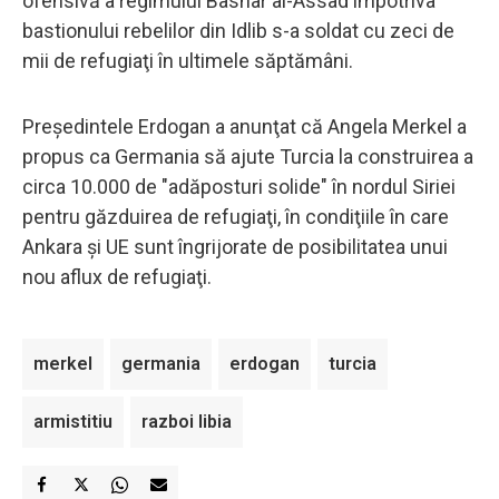
ofensivă a regimului Bashar al-Assad împotriva
bastionului rebelilor din Idlib s-a soldat cu zeci de
mii de refugiaţi în ultimele săptămâni.
Preşedintele Erdogan a anunţat că Angela Merkel a
propus ca Germania să ajute Turcia la construirea a
circa 10.000 de "adăposturi solide" în nordul Siriei
pentru găzduirea de refugiaţi, în condiţiile în care
Ankara şi UE sunt îngrijorate de posibilitatea unui
nou aflux de refugiaţi.
merkel
germania
erdogan
turcia
armistitiu
razboi libia