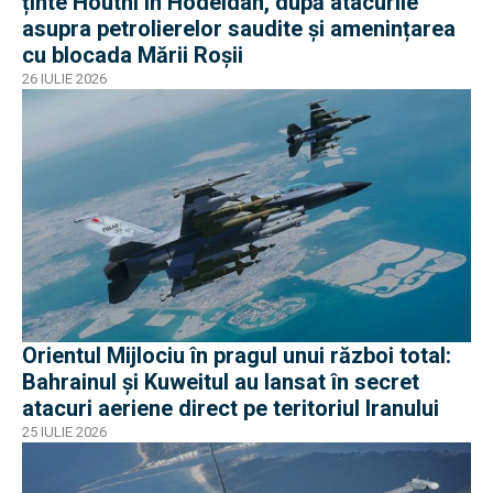
ținte Houthi în Hodeidah, după atacurile
asupra petrolierelor saudite și amenințarea
cu blocada Mării Roșii
26 IULIE 2026
Orientul Mijlociu în pragul unui război total:
Bahrainul și Kuweitul au lansat în secret
atacuri aeriene direct pe teritoriul Iranului
25 IULIE 2026