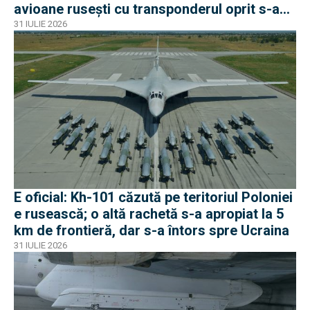
avioane rusești cu transponderul oprit s-au
apropiat de frontiera Poloniei
31 IULIE 2026
E oficial: Kh-101 căzută pe teritoriul Poloniei
e rusească; o altă rachetă s-a apropiat la 5
km de frontieră, dar s-a întors spre Ucraina
31 IULIE 2026