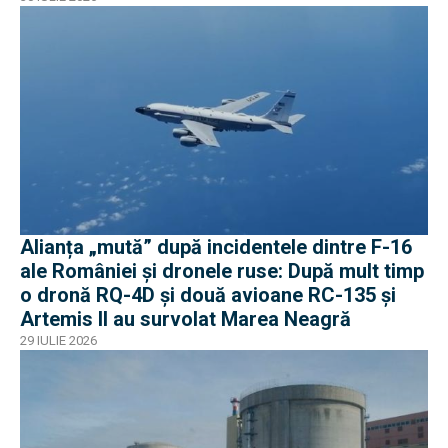
Alianța „mută” după incidentele dintre F-16
ale României și dronele ruse: După mult timp
o dronă RQ-4D și două avioane RC-135 și
Artemis II au survolat Marea Neagră
29 IULIE 2026