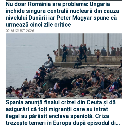
Nu doar România are probleme: Ungaria
închide singura centrală nucleară din cauza
nivelului Dunării iar Peter Magyar spune că
urmează cinci zile critice
02 AUGUST 2026
Spania anunță finalul crizei din Ceuta și dă
asigurări că toți migranții care au intrat
ilegal au părăsit enclava spaniolă. Criza
trezește temeri în Europa după episodul din