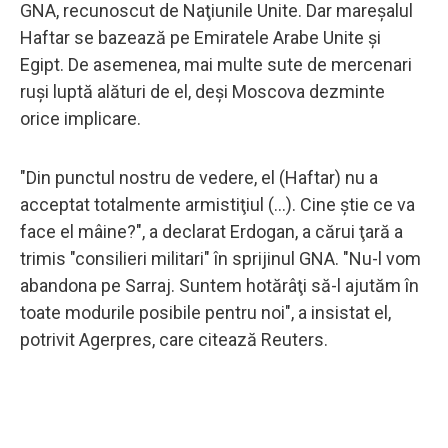
GNA, recunoscut de Naţiunile Unite. Dar mareşalul
Haftar se bazează pe Emiratele Arabe Unite şi
Egipt. De asemenea, mai multe sute de mercenari
ruşi luptă alături de el, deşi Moscova dezminte
orice implicare.
"Din punctul nostru de vedere, el (Haftar) nu a
acceptat totalmente armistiţiul (...). Cine ştie ce va
face el mâine?", a declarat Erdogan, a cărui ţară a
trimis "consilieri militari" în sprijinul GNA. "Nu-l vom
abandona pe Sarraj. Suntem hotărâţi să-l ajutăm în
toate modurile posibile pentru noi", a insistat el,
potrivit Agerpres, care citează Reuters.