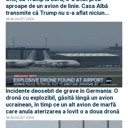
aproape de un avion de linie. Casa Albă
transmite că Trump nu s-a aflat niciun
moment în pericol
06 AUGUST 2026
Incidente deosebit de grave în Germania: O
dronă cu explozibil, găsită lângă un avion
ucrainean, în timp ce un alt avion de marfă
care anula aterizarea a lovit o a doua dronă
06 AUGUST 2026