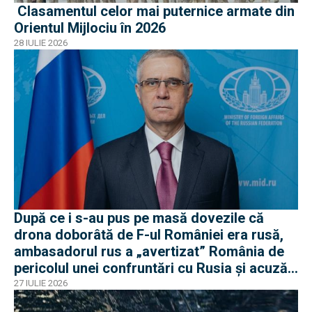
Clasamentul celor mai puternice armate din
Orientul Mijlociu în 2026
28 IULIE 2026
După ce i s-au pus pe masă dovezile că
drona doborâtă de F-ul României era rusă,
ambasadorul rus a „avertizat” România de
pericolul unei confruntări cu Rusia și acuză
o „înscenare propagandistă”
27 IULIE 2026