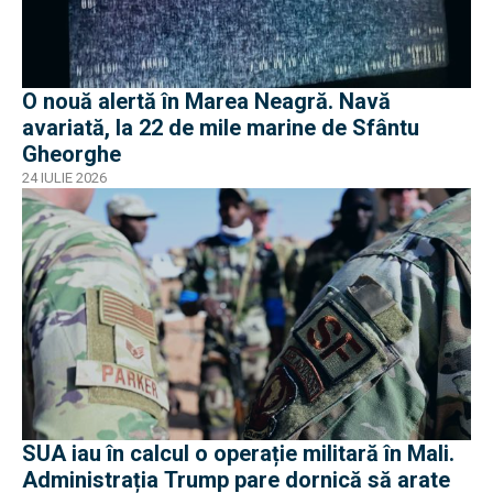
O nouă alertă în Marea Neagră. Navă
avariată, la 22 de mile marine de Sfântu
Gheorghe
24 IULIE 2026
SUA iau în calcul o operație militară în Mali.
Administrația Trump pare dornică să arate