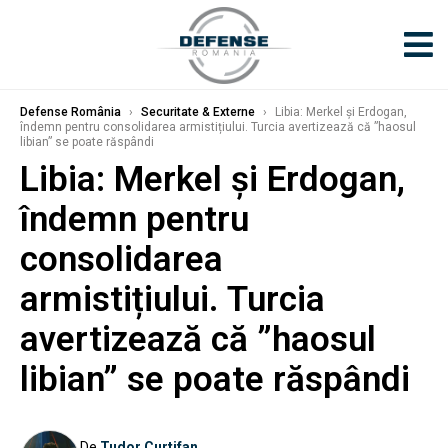
Defense România
›
Securitate & Externe
›
Libia: Merkel și Erdogan,
îndemn pentru consolidarea armistițiului. Turcia avertizează că ”haosul
libian” se poate răspândi
Libia: Merkel și Erdogan,
îndemn pentru
consolidarea
armistițiului. Turcia
avertizează că ”haosul
libian” se poate răspândi
De
Tudor Curtifan