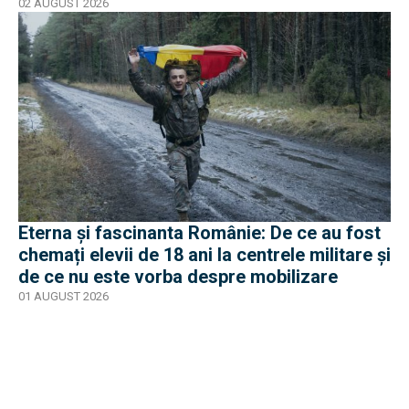
2015
02 AUGUST 2026
Eterna și fascinanta Românie: De ce au fost
chemați elevii de 18 ani la centrele militare și
de ce nu este vorba despre mobilizare
01 AUGUST 2026