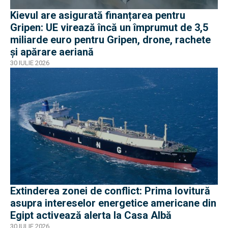
Kievul are asigurată finanțarea pentru
Gripen: UE virează încă un împrumut de 3,5
miliarde euro pentru Gripen, drone, rachete
și apărare aeriană
30 IULIE 2026
Extinderea zonei de conflict: Prima lovitură
asupra intereselor energetice americane din
Egipt activează alerta la Casa Albă
30 IULIE 2026