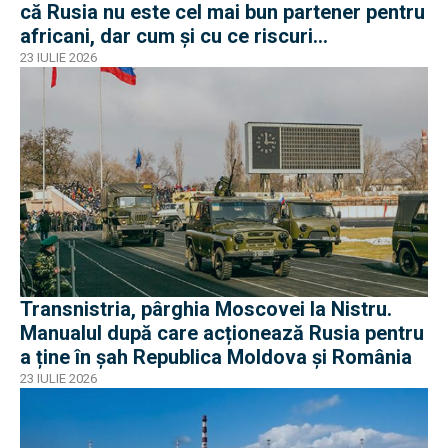
că Rusia nu este cel mai bun partener pentru
africani, dar cum și cu ce riscuri
operaționale?
23 IULIE 2026
Transnistria, pârghia Moscovei la Nistru.
Manualul după care acționează Rusia pentru
a ține în șah Republica Moldova și România
23 IULIE 2026