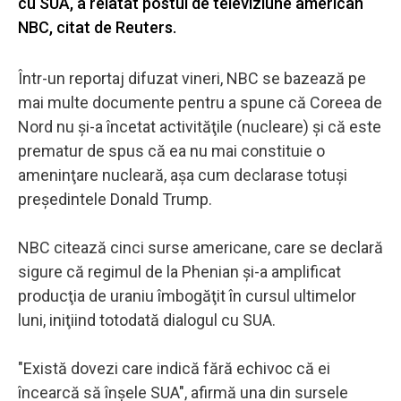
cu SUA, a relatat postul de televiziune american
NBC, citat de Reuters.
Într-un reportaj difuzat vineri, NBC se bazează pe
mai multe documente pentru a spune că Coreea de
Nord nu şi-a încetat activităţile (nucleare) şi că este
prematur de spus că ea nu mai constituie o
ameninţare nucleară, aşa cum declarase totuşi
preşedintele Donald Trump.
NBC citează cinci surse americane, care se declară
sigure că regimul de la Phenian şi-a amplificat
producţia de uraniu îmbogăţit în cursul ultimelor
luni, iniţiind totodată dialogul cu SUA.
"Există dovezi care indică fără echivoc că ei
încearcă să înşele SUA", afirmă una din sursele