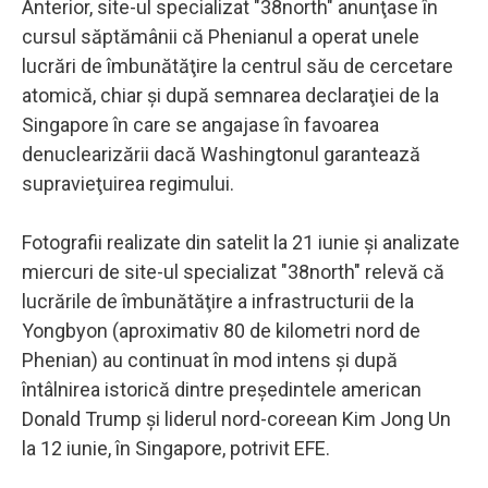
Anterior, site-ul specializat "38north" anunţase în
cursul săptămânii că Phenianul a operat unele
lucrări de îmbunătăţire la centrul său de cercetare
atomică, chiar şi după semnarea declaraţiei de la
Singapore în care se angajase în favoarea
denuclearizării dacă Washingtonul garantează
supravieţuirea regimului.
Fotografii realizate din satelit la 21 iunie şi analizate
miercuri de site-ul specializat "38north" relevă că
lucrările de îmbunătăţire a infrastructurii de la
Yongbyon (aproximativ 80 de kilometri nord de
Phenian) au continuat în mod intens şi după
întâlnirea istorică dintre preşedintele american
Donald Trump şi liderul nord-coreean Kim Jong Un
la 12 iunie, în Singapore, potrivit EFE.