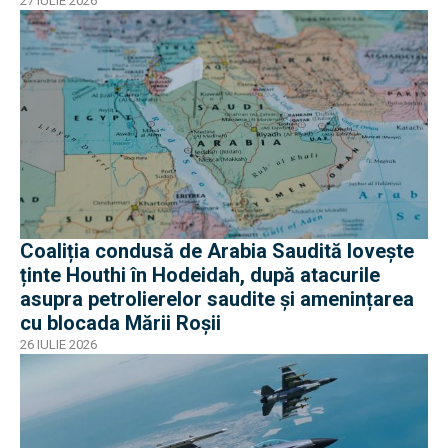
27 IULIE 2026
Coaliția condusă de Arabia Saudită lovește
ținte Houthi în Hodeidah, după atacurile
asupra petrolierelor saudite și amenințarea
cu blocada Mării Roșii
26 IULIE 2026