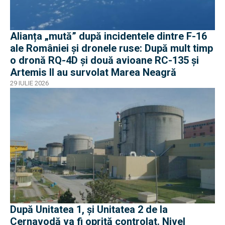
Alianța „mută” după incidentele dintre F-16
ale României și dronele ruse: După mult timp
o dronă RQ-4D și două avioane RC-135 și
Artemis II au survolat Marea Neagră
29 IULIE 2026
După Unitatea 1, și Unitatea 2 de la
Cernavodă va fi oprită controlat. Nivel