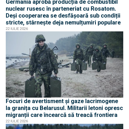
Germania aprobă producția de combustibil
nuclear rusesc în parteneriat cu Rosatom.
Deși cooperarea se desfășoară sub condiții
stricte, stârnește deja nemulțumiri populare
22 IULIE 2026
Focuri de avertisment și gaze lacrimogene
la granița cu Belarusul. Militarii letoni opresc
migranții care încearcă să treacă frontiera
22 IULIE 2026