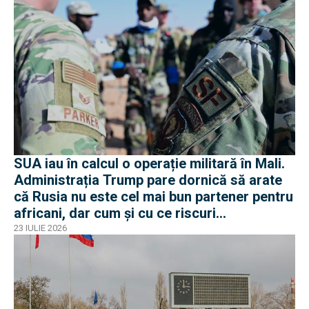
SUA iau în calcul o operație militară în Mali.
Administrația Trump pare dornică să arate
că Rusia nu este cel mai bun partener pentru
africani, dar cum și cu ce riscuri
operaționale?
23 IULIE 2026