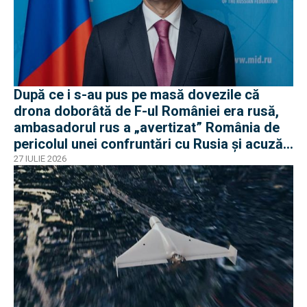
După ce i s-au pus pe masă dovezile că
drona doborâtă de F-ul României era rusă,
ambasadorul rus a „avertizat” România de
pericolul unei confruntări cu Rusia și acuză
o „înscenare propagandistă”
27 IULIE 2026