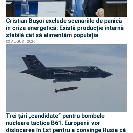
Cristian Bușoi exclude scenariile de panică
în criza energetică: Există producție internă
stabilă cât să alimentăm populația
03 AUGUST 2026
Trei țări „candidate” pentru bombele
nucleare tactice B61. Europenii vor
dislocarea în Est pentru a convinge Rusia că