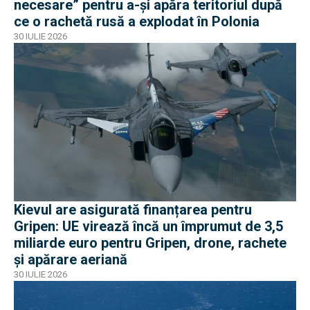
necesare” pentru a-și apăra teritoriul după
ce o rachetă rusă a explodat în Polonia
30 IULIE 2026
Kievul are asigurată finanțarea pentru
Gripen: UE virează încă un împrumut de 3,5
miliarde euro pentru Gripen, drone, rachete
și apărare aeriană
30 IULIE 2026