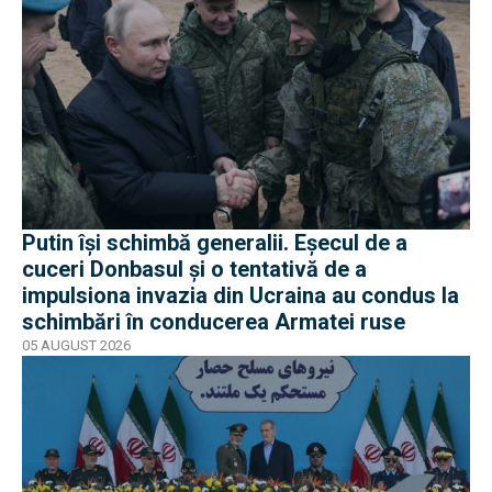
Putin își schimbă generalii. Eșecul de a
cuceri Donbasul și o tentativă de a
impulsiona invazia din Ucraina au condus la
schimbări în conducerea Armatei ruse
05 AUGUST 2026