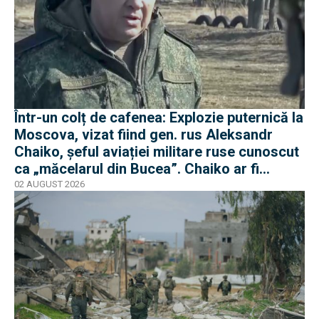
Într-un colț de cafenea: Explozie puternică la
Moscova, vizat fiind gen. rus Aleksandr
Chaiko, șeful aviației militare ruse cunoscut
ca „măcelarul din Bucea”. Chaiko ar fi
supraviețuit
02 AUGUST 2026