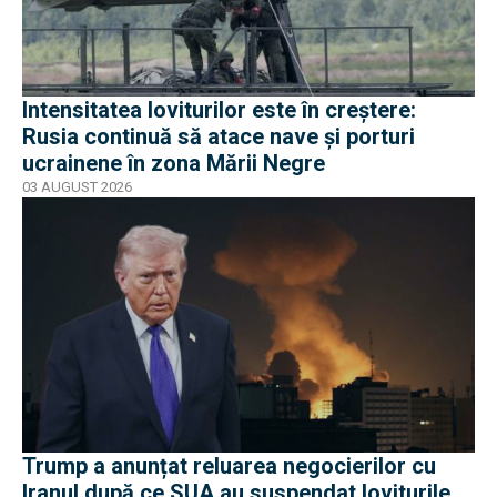
Intensitatea loviturilor este în creștere:
Rusia continuă să atace nave și porturi
ucrainene în zona Mării Negre
03 AUGUST 2026
Trump a anunțat reluarea negocierilor cu
Iranul după ce SUA au suspendat loviturile