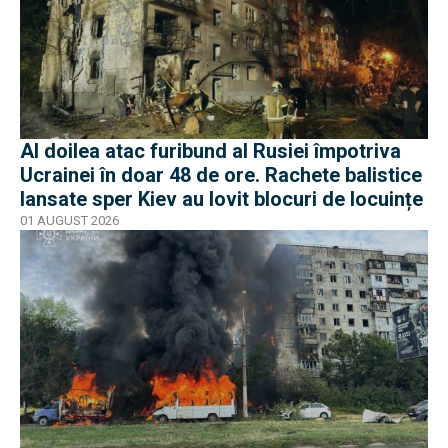
Al doilea atac furibund al Rusiei împotriva
Ucrainei în doar 48 de ore. Rachete balistice
lansate sper Kiev au lovit blocuri de locuințe
01 AUGUST 2026