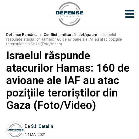
Defense România
›
Conflicte militare în defășurare
›
Israelul
răspunde atacurilor Hamas: 160 de avioane ale IAF au atac poziţiile
teroriştilor din Gaza (Foto/Video)
Israelul răspunde
atacurilor Hamas: 160 de
avioane ale IAF au atac
poziţiile teroriştilor din
Gaza (Foto/Video)
De
S.I. Catalin
14 MAI 2021