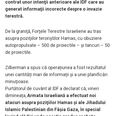
contrat unor intenţii anterioare ale IDF care au
generat informaţii incorecte despre o invazie
terestră.
De la graniţă, Forţele Terestre Israeliene au tras
asupra poziţiilor teroriştilor Hamas, cu obuziere
autopropulsate – 500 de proiectile – şi tancuri – 50
de proiectile.
Zilberman a spus că operațiunea a fost rezultatul
unei cantități mari de informații și a unei planificări
minuţioase.
Purtătorul de cuvânt al IDF a declarat că, vineri
dimineața,
Armata Israeliană a efectuat noi
atacuri asupra poziţiilor Hamas și ale Jihadului
Islamic Palestinian din Fâșia Gaza, în special