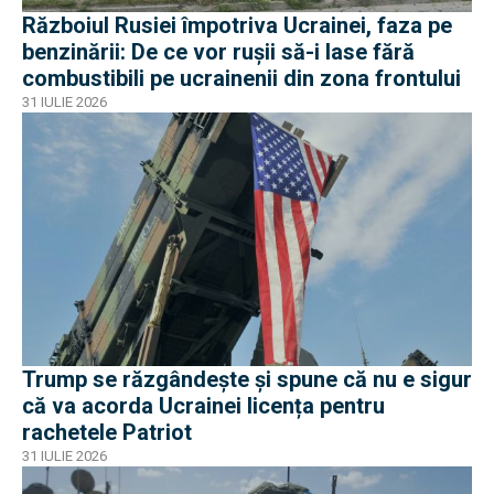
Războiul Rusiei împotriva Ucrainei, faza pe
benzinării: De ce vor rușii să-i lase fără
combustibili pe ucrainenii din zona frontului
31 IULIE 2026
Trump se răzgândește și spune că nu e sigur
că va acorda Ucrainei licența pentru
rachetele Patriot
31 IULIE 2026