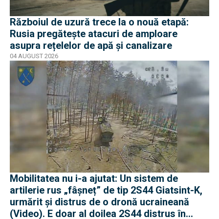
Războiul de uzură trece la o nouă etapă:
Rusia pregătește atacuri de amploare
asupra rețelelor de apă și canalizare
04 AUGUST 2026
Mobilitatea nu i-a ajutat: Un sistem de
artilerie rus „fâșneț” de tip 2S44 Giatsint-K,
urmărit și distrus de o dronă ucraineană
(Video). E doar al doilea 2S44 distrus în