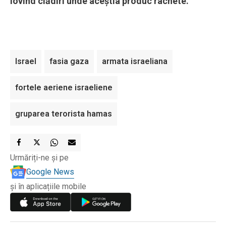
lovind clădiri unde aceştia produc rachete.
Israel
fasia gaza
armata israeliana
fortele aeriene israeliene
gruparea terorista hamas
Urmăriți-ne și pe
Google News
și în aplicațiile mobile