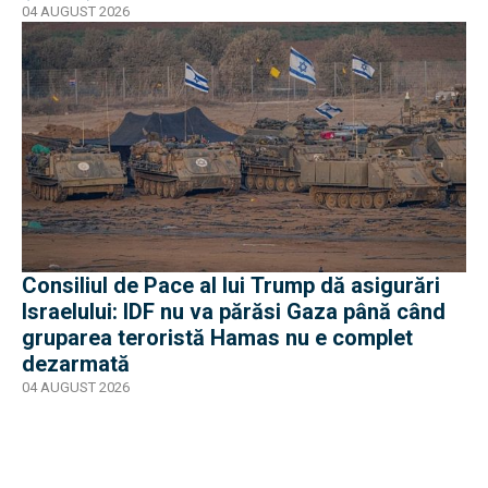
război
04 AUGUST 2026
Consiliul de Pace al lui Trump dă asigurări
Israelului: IDF nu va părăsi Gaza până când
gruparea teroristă Hamas nu e complet
dezarmată
04 AUGUST 2026