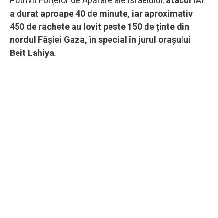
Potrivit Forțelor de Apărare ale Israelului,
atacul IAF
a durat aproape 40 de minute, iar aproximativ
450 de rachete au lovit peste 150 de ținte din
nordul Fâşiei Gaza, în special în jurul orașului
Beit Lahiya.