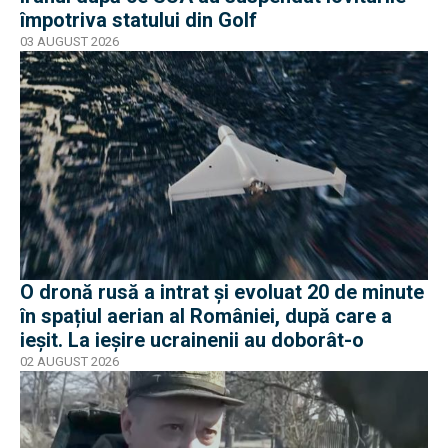
împotriva statului din Golf
03 AUGUST 2026
O dronă rusă a intrat și evoluat 20 de minute
în spațiul aerian al României, după care a
ieșit. La ieșire ucrainenii au doborât-o
02 AUGUST 2026