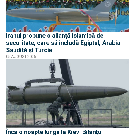
Iranul propune o alianță islamică de
securitate, care să includă Egiptul, Arabia
Saudită și Turcia
05 AUGUST 2026
Încă o noapte lungă la Kiev: Bilanțul