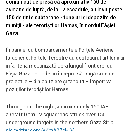
comunicat de presă că aproximativ 160 de
avioane de luptă, de la 12 escadrile, au lovit peste
150 de ținte subterane - tuneluri şi depozite de
muniţii - ale teroriştilor Hamas, în nordul Fâșiei
Gaza.
În paralel cu bombardamentele Forţele Aeriene
Israeliene, Forțele Terestre au desfăşurat artileria și
infanteria mecanizată de-a lungul frontierei cu
Fâşia Gaza de unde au început să tragă sute de
proiectile – din obuziere şi tancuri – împotriva
poziţiilor teroriştilor Hamas.
Throughout the night, approximately 160 IAF
aircraft from 12 squadrons struck over 150
underground targets in the northern Gaza Strip.
pic.twitter.com/vKmA27oHjV