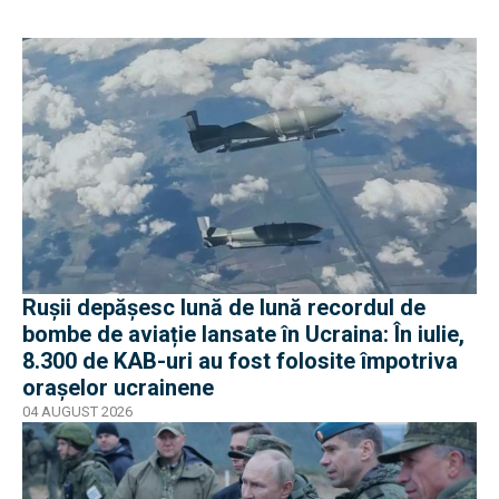
Rușii depășesc lună de lună recordul de
bombe de aviație lansate în Ucraina: În iulie,
8.300 de KAB-uri au fost folosite împotriva
orașelor ucrainene
04 AUGUST 2026