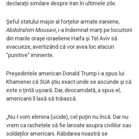
declarații similare despre Iran în ultimele zile.
Şeful statului major al forţelor armate iraniene,
Abdolrahim Mousavi
, i-a îndemnat marţi pe locuitorii
din marile oraşe israeliene Haifa şi Tel Aviv să
evacueze, avertizând că vor avea loc atacuri
"punitive" iminente.
Președintele american Donald Trump i-a spus lui
Khamenei că SUA știu exact unde se ascunde și că
este o țintă ușoară. Dar, deocamdată, a spus el,
americanii îl lasă să trăiască.
„Nu-l vom elimina (ucide), cel puțin nu încă. Dar nu
vrem ca rachetele să fie lansate asupra civililor sau
soldaților americani. Răbdarea noastră se