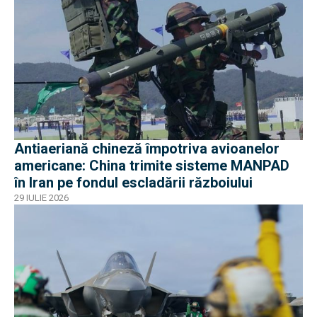
Antiaeriană chineză împotriva avioanelor
americane: China trimite sisteme MANPAD
în Iran pe fondul escladării războiului
29 IULIE 2026