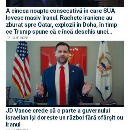
A cincea noapte consecutivă în care SUA
lovesc masiv Iranul. Rachete iraniene au
zburat spre Qatar, explozii în Doha, în timp
ce Trump spune că e încă deschis unei
soluții diplomatice
17 IULIE 2026
JD Vance crede că o parte a guvernului
israelian își dorește un război fără sfârșit cu
Iranul