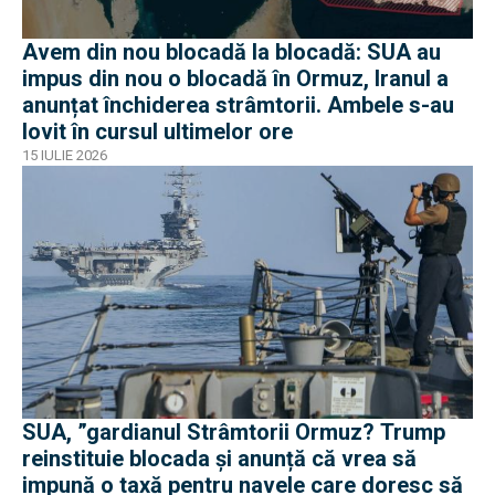
Avem din nou blocadă la blocadă: SUA au
impus din nou o blocadă în Ormuz, Iranul a
anunțat închiderea strâmtorii. Ambele s-au
lovit în cursul ultimelor ore
15 IULIE 2026
SUA, ”gardianul Strâmtorii Ormuz? Trump
reinstituie blocada și anunță că vrea să
impună o taxă pentru navele care doresc să