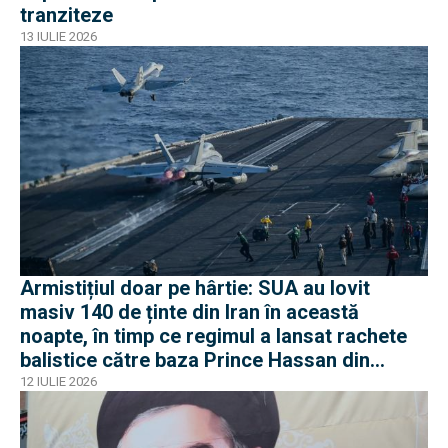
tranziteze
13 IULIE 2026
Armistițiul doar pe hârtie: SUA au lovit
masiv 140 de ținte din Iran în această
noapte, în timp ce regimul a lansat rachete
balistice către baza Prince Hassan din
Iordania
12 IULIE 2026