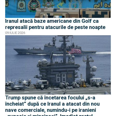
Iranul atacă baze americane din Golf ca
represalii pentru atacurile de peste noapte
09 IULIE 2026
Trump spune că încetarea focului „s-a
încheiat” după ce Iranul a atacat din nou
nave comerciale, numindu-i pe iranieni