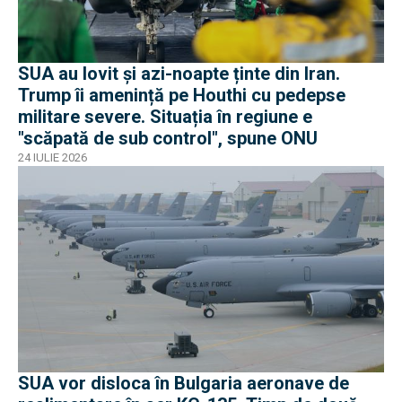
SUA au lovit și azi-noapte ținte din Iran.
Trump îi amenință pe Houthi cu pedepse
militare severe. Situația în regiune e
"scăpată de sub control", spune ONU
24 IULIE 2026
SUA vor disloca în Bulgaria aeronave de