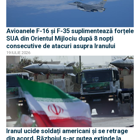
Avioanele F-16 și F-35 suplimentează forțele
SUA din Orientul Mijlociu după 8 nopți
consecutive de atacuri asupra Iranului
19 IULIE 2026
Iranul ucide soldați americani și se retrage
din acord. Războiul s-ar putea extinde la