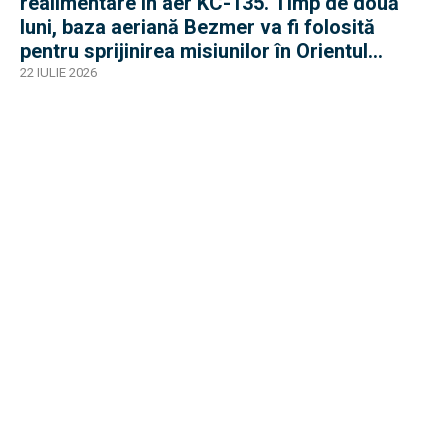
realimentare în aer KC-135. Timp de două
luni, baza aeriană Bezmer va fi folosită
pentru sprijinirea misiunilor în Orientul
Mijlociu
22 IULIE 2026