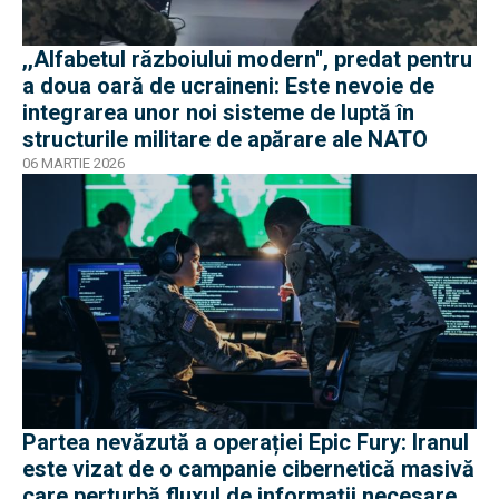
,,Alfabetul războiului modern'', predat pentru
a doua oară de ucraineni: Este nevoie de
integrarea unor noi sisteme de luptă în
structurile militare de apărare ale NATO
06 MARTIE 2026
Partea nevăzută a operației Epic Fury: Iranul
este vizat de o campanie cibernetică masivă
care perturbă fluxul de informații necesare