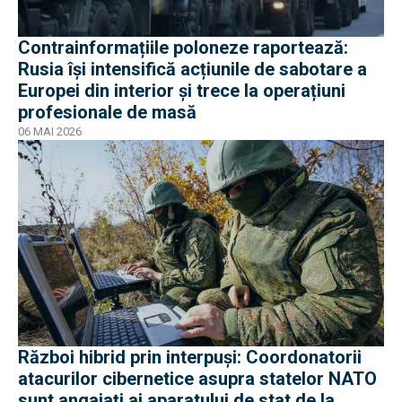
Contrainformațiile poloneze raportează:
Rusia își intensifică acțiunile de sabotare a
Europei din interior și trece la operațiuni
profesionale de masă
06 MAI 2026
Război hibrid prin interpuși: Coordonatorii
atacurilor cibernetice asupra statelor NATO
sunt angajați ai aparatului de stat de la