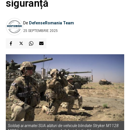
siguranță
De
DefenseRomania Team
25 SEPTEMBRIE 2025
Soldați ai armatei SUA alături de vehicule blindate Stryker M1128