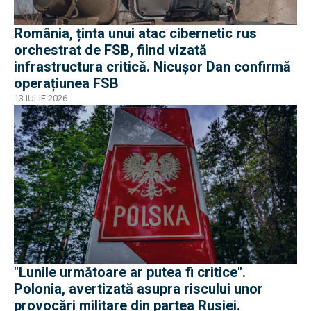
România, ținta unui atac cibernetic rus
orchestrat de FSB, fiind vizată
infrastructura critică. Nicușor Dan confirmă
operațiunea FSB
13 IULIE 2026
"Lunile următoare ar putea fi critice".
Polonia, avertizată asupra riscului unor
provocări militare din partea Rusiei.