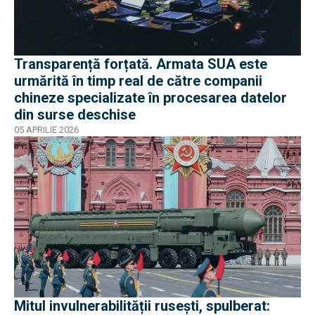
Transparență forțată. Armata SUA este
urmărită în timp real de către companii
chineze specializate în procesarea datelor
din surse deschise
05 APRILIE 2026
Mitul invulnerabilității rusești, spulberat: