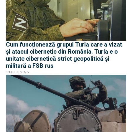
Cum funcționează grupul Turla care a vizat
și atacul cibernetic din România. Turla e o
unitate cibernetică strict geopolitică și
militară a FSB rus
13 IULIE 2026