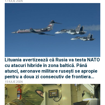
americani
17 IULIE 2026
Lituania avertizează că Rusia va testa NATO
cu atacuri hibride în zona baltică. Până
atunci, aeronave militare rusești se apropie
pentru a doua zi consecutiv de frontiera
Poloniei
15 IULIE 2026