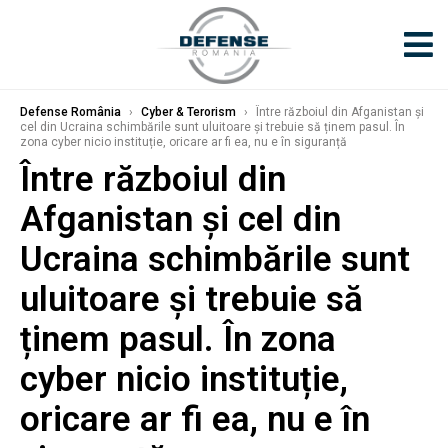
Defense România
›
Cyber & Terorism
›
Între războiul din Afganistan și
cel din Ucraina schimbările sunt uluitoare și trebuie să ținem pasul. În
zona cyber nicio instituție, oricare ar fi ea, nu e în siguranță
Între războiul din
Afganistan și cel din
Ucraina schimbările sunt
uluitoare și trebuie să
ținem pasul. În zona
cyber nicio instituție,
oricare ar fi ea, nu e în