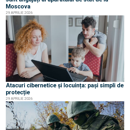
Moscova
29 APRILIE 2026
Atacuri cibernetice și locuința: pași simpli de
protecție
29 APRILIE 2026