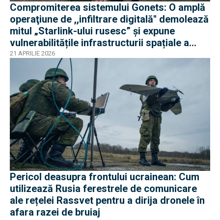
Compromiterea sistemului Gonets: O amplă
operaţiune de ,,infiltrare digitală'' demolează
mitul „Starlink-ului rusesc” și expune
vulnerabilitățile infrastructurii spațiale a
Rusie
21 APRILIE 2026
Pericol deasupra frontului ucrainean: Cum
utilizează Rusia ferestrele de comunicare
ale rețelei Rassvet pentru a dirija dronele în
afara razei de bruiaj