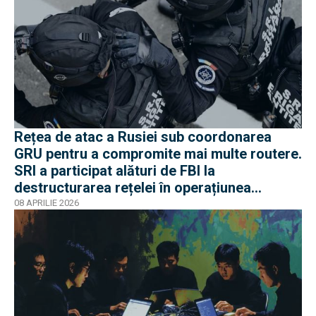
Rețea de atac a Rusiei sub coordonarea
GRU pentru a compromite mai multe routere.
SRI a participat alături de FBI la
destructurarea rețelei în operațiunea
Masquerade
08 APRILIE 2026