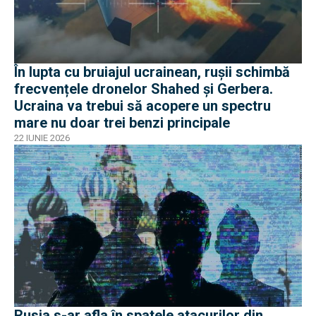
În lupta cu bruiajul ucrainean, rușii schimbă
frecvențele dronelor Shahed și Gerbera.
Ucraina va trebui să acopere un spectru
mare nu doar trei benzi principale
22 IUNIE 2026
Rusia s-ar afla în spatele atacurilor din