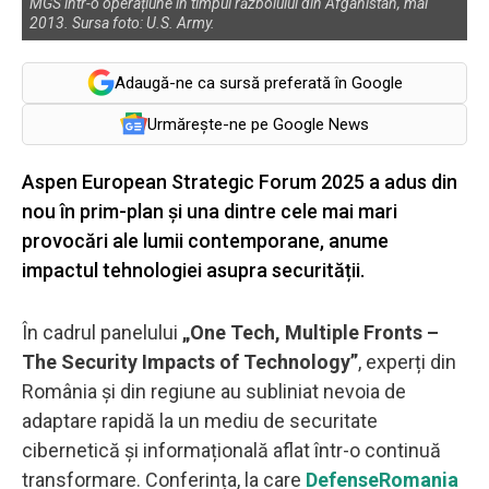
MGS într-o operațiune în timpul războiului din Afganistan, mai
2013. Sursa foto: U.S. Army.
Adaugă-ne ca sursă preferată în Google
Urmărește-ne pe Google News
Aspen European Strategic Forum 2025 a adus din
nou în prim-plan și una dintre cele mai mari
provocări ale lumii contemporane, anume
impactul tehnologiei asupra securității.
În cadrul panelului
„One Tech, Multiple Fronts –
The Security Impacts of Technology”
, experți din
România și din regiune au subliniat nevoia de
adaptare rapidă la un mediu de securitate
cibernetică și informațională aflat într-o continuă
transformare. Conferința, la care
DefenseRomania