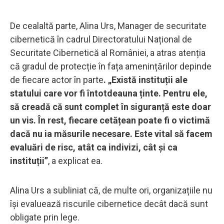
De cealaltă parte, Alina Urs, Manager de securitate
cibernetică în cadrul Directoratului Național de
Securitate Cibernetică al României, a atras atenția
că gradul de protecție în fața amenințărilor depinde
de fiecare actor în parte
. „Există instituții ale
statului care vor fi întotdeauna ținte. Pentru ele,
să creadă că sunt complet în siguranță este doar
un vis. În rest, fiecare cetățean poate fi o victimă
dacă nu ia măsurile necesare. Este vital să facem
evaluări de risc, atât ca indivizi, cât și ca
instituții”
, a explicat ea.
Alina Urs a subliniat că, de multe ori, organizațiile nu
își evaluează riscurile cibernetice decât dacă sunt
obligate prin lege.