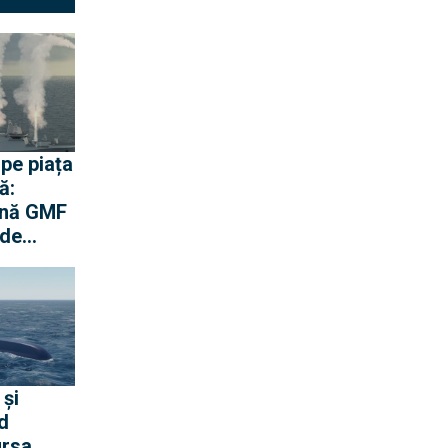
 pe piața
ă:
ană GMF
 de
erican
s
vizată și
ate de
și
d
ursa