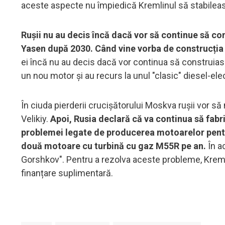
aceste aspecte nu împiedică Kremlinul să stabilească
Rușii nu au decis încă dacă vor să continue să co
Yasen după 2030. Când vine vorba de construcția
ei încă nu au decis dacă vor continua să construiasc
un nou motor și au recurs la unul "clasic" diesel-elec
În ciuda pierderii crucișătorului Moskva rușii vor s
Velikiy.
Apoi, Rusia declară că va continua să fabr
problemei legate de producerea motoarelor pentr
două motoare cu turbină cu gaz M55R pe an.
În a
Gorshkov". Pentru a rezolva aceste probleme, Krem
finanțare suplimentară.