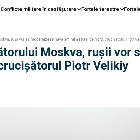
o
Conflicte militare în desfășurare
Forțele terestre
Forțel
oskva, rușii vor să modernizeze nava amiral a Flotei de Nord, crucișătorul Piotr Vel
șătorului Moskva, rușii vo
crucișătorul Piotr Velikiy