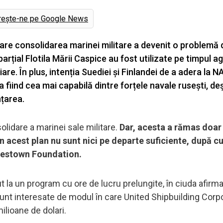
rește-ne pe Google News
 care consolidarea marinei militare a devenit o problemă 
rțial Flotila Mării Caspice au fost utilizate pe timpul ag
iare. În plus, intenția Suediei și Finlandei de a adera la 
a fiind cea mai capabilă dintre forțele navale rusești, deș
anțarea.
olidare a marinei sale militare.
Dar, acesta a rămas doar
e în acest plan nu sunt nici pe departe suficiente, după 
amestown Foundation.
t la un program cu ore de lucru prelungite, în ciuda afirmaț
 sunt interesate de modul în care United Shipbuilding Corpo
ilioane de dolari.