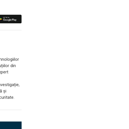
hnologiilor
iilor din
xpert
vestigație,
ă și
uritate.