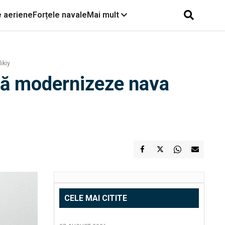
e aeriene
Forțele navale
Mai mult
ikiy
r să modernizeze nava
CELE MAI CITITE