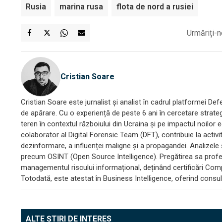
Rusia
marina rusa
flota de nord a rusiei
Urmăriți-n
Cristian Soare
Cristian Soare este jurnalist și analist în cadrul platformei D
de apărare. Cu o experiență de peste 6 ani în cercetare strategi
teren în contextul războiului din Ucraina și pe impactul noilor 
colaborator al Digital Forensic Team (DFT), contribuie la activ
dezinformare, a influenței maligne și a propagandei. Analizele
precum OSINT (Open Source Intelligence). Pregătirea sa profes
managementul riscului informațional, deținând certificări Com
Totodată, este atestat în Business Intelligence, oferind consult
ALTE ȘTIRI DE INTERES