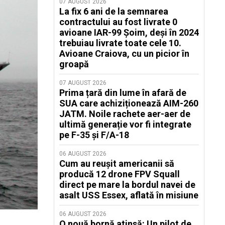
07 AUGUST 2026
La fix 6 ani de la semnarea
contractului au fost livrate 0
avioane IAR-99 Șoim, deși în 2024
trebuiau livrate toate cele 10.
Avioane Craiova, cu un picior în
groapă
07 AUGUST 2026
Prima țară din lume în afară de
SUA care achiziționează AIM-260
JATM. Noile rachete aer-aer de
ultimă generație vor fi integrate
pe F-35 și F/A-18
06 AUGUST 2026
Cum au reușit americanii să
producă 12 drone FPV Squall
direct pe mare la bordul navei de
asalt USS Essex, aflată în misiune
06 AUGUST 2026
O nouă bornă atinsă: Un pilot de