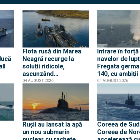
Flota rusă din Marea
Intrare în forță
ducă
Neagră recurge la
navelor de lupt
ll
soluții ridicole,
Fregata germ
ascunzând
140, cu ambiții
alt
submarinele Kilo sub
distrugător am
04 AUGUST 2026
04 AUGUST 2026
în
cuști metalice în portul
și sistem Aegi
Novorossiysk (Foto
integrat. Piața 
Satelit)
riscurile asum
Rheinmetall
Rușii au lansat la apă
Coreea de Sud 
un nou submarin
Coreea de Nor
nuclear cu rachete
accelerează c