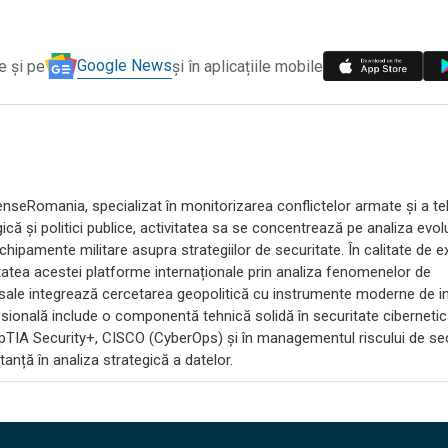
Google News
e și pe
și în aplicațiile mobile
efenseRomania, specializat în monitorizarea conflictelor armate și a te
că și politici publice, activitatea sa se concentrează pe analiza evoluț
echipamente militare asupra strategiilor de securitate. În calitate de e
itatea acestei platforme internaționale prin analiza fenomenelor de
 sale integrează cercetarea geopolitică cu instrumente moderne de in
ională include o componentă tehnică solidă în securitate cibernetic
pTIA Security+, CISCO (CyberOps) și în managementul riscului de sec
anță în analiza strategică a datelor.