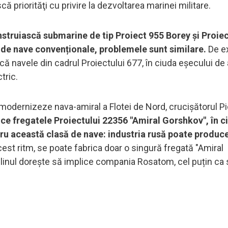
 priorităţi cu privire la dezvoltarea marinei militare.
nstruiască submarine de tip Proiect 955 Borey și Proie
 de nave convenționale, problemele sunt similare.
De e
ă navele din cadrul Proiectului 677, în ciuda eșecului de 
tric.
ă modernizeze nava-amiral a Flotei de Nord, crucișătorul Pi
ice fregatele Proiectului 22356 "Amiral Gorshkov", în c
u această clasă de nave: industria rusă poate produc
cest ritm, se poate fabrica doar o singură fregată "Amiral
linul dorește să implice compania Rosatom, cel puțin ca