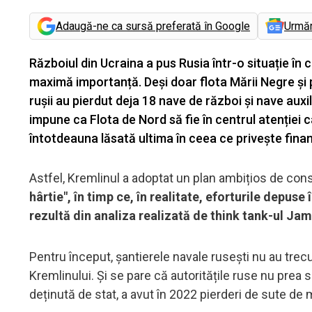
Adaugă-ne ca sursă preferată în Google
Urmă
Războiul din Ucraina a pus Rusia într-o situație în
maximă importanță. Deși doar flota Mării Negre și pa
rușii au pierdut deja 18 nave de război și nave auxil
impune ca Flota de Nord să fie în centrul atenției c
întotdeauna lăsată ultima în ceea ce privește fin
Astfel, Kremlinul a adoptat un plan ambițios de cons
hârtie", în timp ce, în realitate, eforturile depus
rezultă din analiza realizată de think tank-ul J
Pentru început, şantierele navale ruseşti nu au trecu
Kremlinului. Și se pare că autoritățile ruse nu prea
deținută de stat, a avut în 2022 pierderi de sute de m