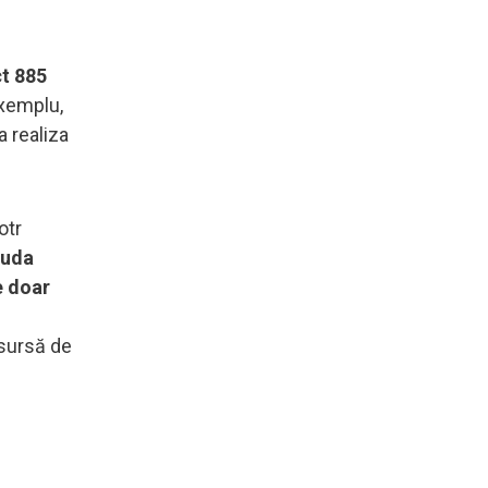
ct 885
xemplu,
a realiza
otr
iuda
e doar
 sursă de