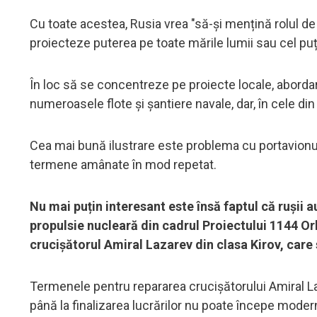
Cu toate acestea, Rusia vrea "să-și mențină rolul de
proiecteze puterea pe toate mările lumii sau cel puț
În loc să se concentreze pe proiecte locale, abordar
numeroasele flote și șantiere navale, dar, în cele din
Cea mai bună ilustrare este problema cu portavionul
termene amânate în mod repetat.
Nu mai puțin interesant este însă faptul că rușii
propulsie nucleară din cadrul Proiectului 1144 Orl
crucișătorul Amiral Lazarev din clasa Kirov, care s
Termenele pentru repararea crucișătorului Amiral La
până la finalizarea lucrărilor nu poate începe moderni