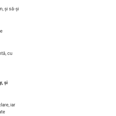
, și să-și
re
ntă, cu
u
, și
are, iar
ate