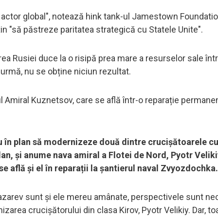
 actor global", notează hink tank-ul Jamestown Foundation
in "să păstreze paritatea strategică cu Statele Unite".
ea Rusiei duce la o risipă prea mare a resurselor sale înt
 urmă, nu se obține niciun rezultat.
 Amiral Kuznetsov, care se află într-o reparație permane
 au în plan să modernizeze două dintre crucișătoarele c
an, și anume nava amiral a Flotei de Nord, Pyotr Velikiy
e află și el în reparații la șantierul naval Zvyozdochka.
zarev sunt și ele mereu amânate, perspectivele sunt necl
zarea crucișătorului din clasa Kirov, Pyotr Velikiy. Dar, to