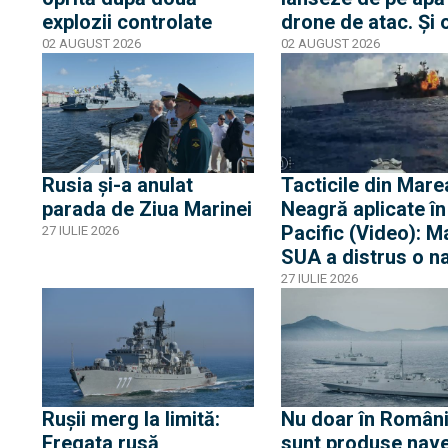
explozii controlate
drone de atac. Și 
acum, în următoar
02 AUGUST 2026
02 AUGUST 2026
120 de zile
Rusia și-a anulat
Tacticile din Mare
parada de Ziua Marinei
Neagră aplicate în
Pacific (Video): M
27 IULIE 2026
SUA a distrus o n
de asalt amfibiu c
27 IULIE 2026
drone maritime
kamikaze în cadru
unui exerciţiu nav
Rușii merg la limită:
Nu doar în Român
Fregata rusă
sunt produse nave