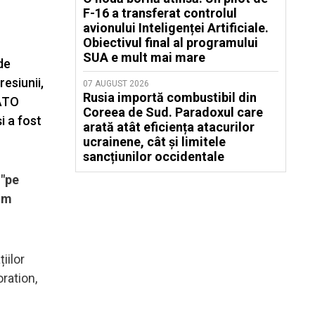
F-16 a transferat controlul
avionului Inteligenței Artificiale.
Obiectivul final al programului
SUA e mult mai mare
de
resiunii,
07 AUGUST 2026
Rusia importă combustibil din
NATO
Coreea de Sud. Paradoxul care
i a fost
arată atât eficiența atacurilor
ucrainene, cât și limitele
sancțiunilor occidentale
 "pe
cum
iilor
ration,