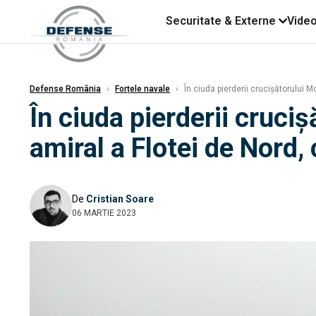
Securitate & Externe
Vide
Defense România
›
Forțele navale
›
În ciuda pierderii crucișătorului M
În ciuda pierderii cruci
amiral a Flotei de Nord, 
De
Cristian Soare
06 MARTIE 2023