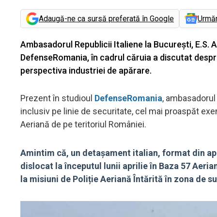
Adaugă-ne ca sursă preferată în Google
Urmă
Ambasadorul Republicii Italiene la Bucureşti, E.S.
DefenseRomania, în cadrul căruia a discutat despre 
perspectiva industriei de apărare.
Prezent în studioul
DefenseRomania
, ambasadorul 
inclusiv pe linie de securitate, cel mai proaspăt exe
Aeriană de pe teritoriul României.
Amintim că, un detașament italian, format din apr
dislocat la începutul lunii aprilie în Baza 57 Aeri
la misiuni de Poliție Aeriană Întărită în zona de s