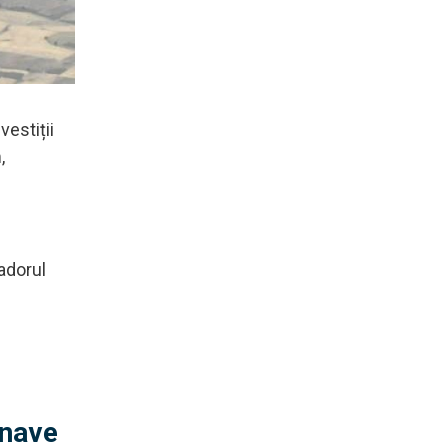
vestiții
m
,
adorul
 nave