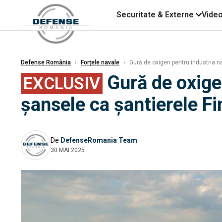
Securitate & Externe
Vide
Defense România
›
Forțele navale
›
Gură de oxigen pentru industria n
Gură de oxige
EXCLUSIV
șansele ca șantierele F
De
DefenseRomania Team
30 MAI 2025