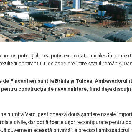
re un potențial prea puțin exploatat, mai ales în context
ezilierii contractului de asociere între statul român și D
de Fincantieri sunt la Brăila și Tulcea. Ambasadorul it
e pentru construcția de nave militare, fiind deja discuții 
iene numită Vard, gestionează două șantiere navale impor
ale civile, dar pot fi foarte ușor reconfigurate pentru co
ouă guverne în această privință”, a precizat ambasadorul it