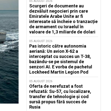
05 AUGUST 2026
Scurgeri de documente au
dezvăluit negocieri prin care
Emiratele Arabe Unite ar fi
interesate să încheie o tranzacție
de armament cu Israelul în
valoare de 1,3 miliarde de dolari
05 AUGUST 2026
Pas istoric către autonomia
aeriană: Un avion X-62 a
interceptat cu succes un T-38,
bazându-se pe sistemul de
senzori AI. E vorba de pachetul
Lockheed Martin Legion Pod
05 AUGUST 2026
Oferta de nerefuzat a fost
refuzată: Su-57, cu localizare,
transfer de tehnologie și cod
sursă propus fără succes de
Rusia