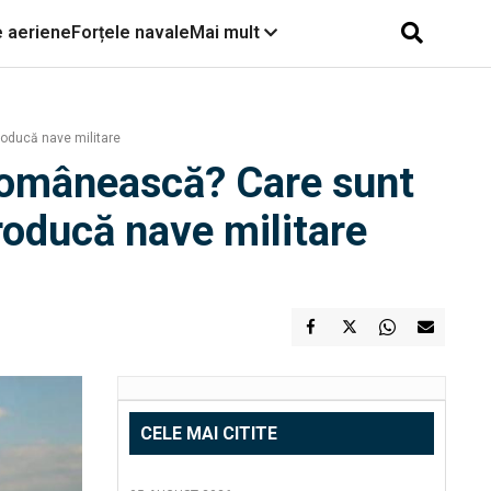
e aeriene
Forțele navale
Mai mult
roducă nave militare
 românească? Care sunt
roducă nave militare
CELE MAI CITITE