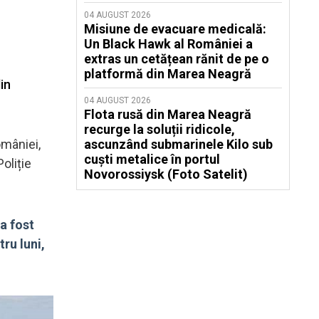
04 AUGUST 2026
Misiune de evacuare medicală:
Un Black Hawk al României a
extras un cetățean rănit de pe o
u
platformă din Marea Neagră
in
04 AUGUST 2026
Flota rusă din Marea Neagră
recurge la soluții ridicole,
omâniei,
ascunzând submarinele Kilo sub
cuști metalice în portul
oliție
Novorossiysk (Foto Satelit)
a fost
ru luni,