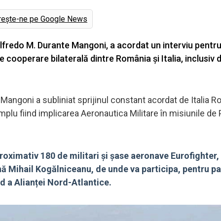
rește-ne pe Google News
 Alfredo M. Durante Mangoni, a acordat un interviu pentr
cooperare bilaterală dintre România și Italia, inclusiv d
Mangoni a subliniat sprijinul constant acordat de Italia R
mplu fiind implicarea Aeronautica Militare în misiunile de P
oximativ 180 de militari și șase aeronave Eurofighter, 
ană Mihail Kogălniceanu, de unde va participa, pentru pat
ud a Alianței Nord-Atlantice.