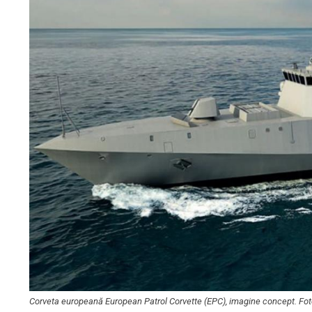
Corveta europeană European Patrol Corvette (EPC), imagine concept. Foto