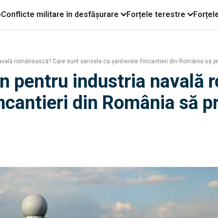
o
Conflicte militare în desfășurare
Forțele terestre
Forțel
avală românească? Care sunt șansele ca șantierele Fincantieri din România să p
n pentru industria navală
incantieri din România să p