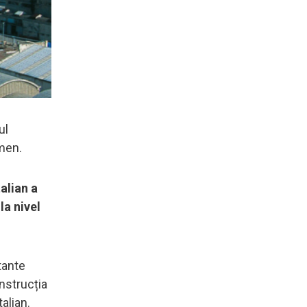
ul
amen.
alian a
la nivel
tante
nstrucția
alian.