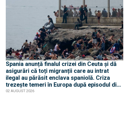
Spania anunță finalul crizei din Ceuta și dă
asigurări că toți migranții care au intrat
ilegal au părăsit enclava spaniolă. Criza
trezește temeri în Europa după episodul din
2015
02 AUGUST 2026