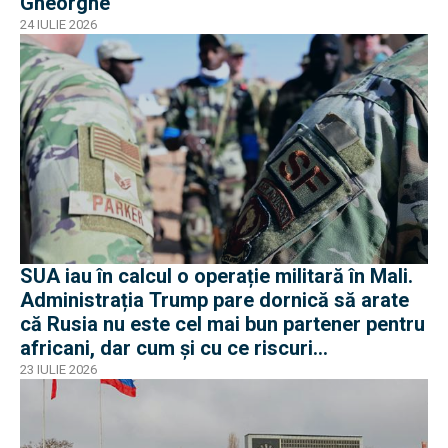
Gheorghe
24 IULIE 2026
SUA iau în calcul o operație militară în Mali.
Administrația Trump pare dornică să arate
că Rusia nu este cel mai bun partener pentru
africani, dar cum și cu ce riscuri
operaționale?
23 IULIE 2026