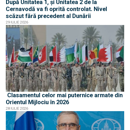
După Unitatea 1, și Unitatea 2 de la
Cernavodă va fi oprită controlat. Nivel
scăzut fără precedent al Dunării
29 IULIE 2026
Clasamentul celor mai puternice armate din
Orientul Mijlociu în 2026
28 IULIE 2026