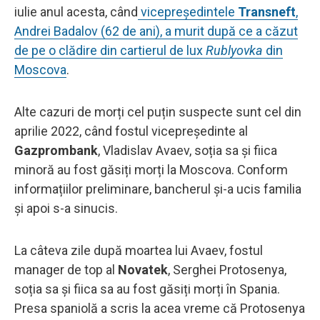
iulie anul acesta, când
vicepreședintele
Transneft
,
Andrei Badalov (62 de ani), a murit după ce a căzut
de pe o clădire din cartierul de lux
Rublyovka
din
Moscova
.
Alte cazuri de morți cel puțin suspecte sunt cel din
aprilie 2022, când fostul vicepreședinte al
Gazprombank
, Vladislav Avaev, soția sa și fiica
minoră au fost găsiți morți la Moscova. Conform
informațiilor preliminare, bancherul și-a ucis familia
și apoi s-a sinucis.
La câteva zile după moartea lui Avaev, fostul
manager de top al
Novatek
, Serghei Protosenya,
soția sa și fiica sa au fost găsiți morți în Spania.
Presa spaniolă a scris la acea vreme că Protosenya