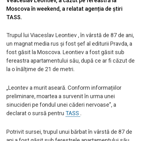
Veaceslav Leontiev, a căzut pe fereastră la
Moscova în weekend, a relatat agenția de știri
TASS.
Trupul lui Viaceslav Leontiev , în vârstă de 87 de ani,
un magnat media rus și fost șef al editurii Pravda, a
fost găsit la Moscova. Leontiev a fost găsit sub
fereastra apartamentului său, după ce ar fi căzut de
la o înălțime de 21 de metri.
„Leontev a murit aseară. Conform informațiilor
preliminare, moartea a survenit în urma unei
sinucideri pe fondul unei căderi nervoase”, a
declarat o sursă pentru
TASS
.
Potrivit sursei, trupul unui bărbat în vârstă de 87 de
ani a fost găsit sub ferestrele apartamentului său