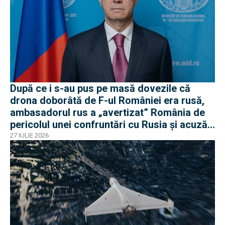
După ce i s-au pus pe masă dovezile că
drona doborâtă de F-ul României era rusă,
ambasadorul rus a „avertizat” România de
pericolul unei confruntări cu Rusia și acuză
o „înscenare propagandistă”
27 IULIE 2026