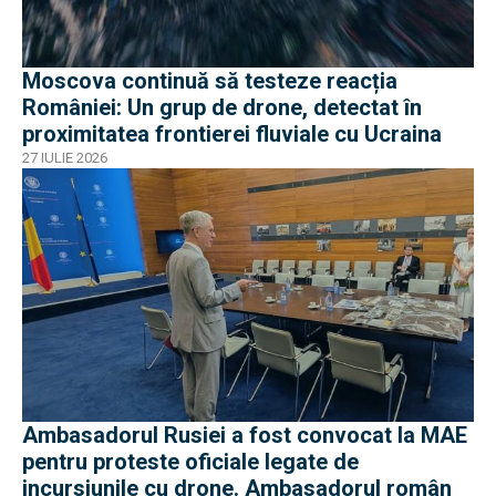
Moscova continuă să testeze reacția
României: Un grup de drone, detectat în
proximitatea frontierei fluviale cu Ucraina
27 IULIE 2026
Ambasadorul Rusiei a fost convocat la MAE
pentru proteste oficiale legate de
incursiunile cu drone. Ambasadorul român