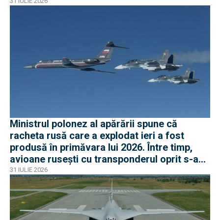
31 IULIE 2026
Ministrul polonez al apărării spune că
racheta rusă care a explodat ieri a fost
produsă în primăvara lui 2026. Între timp,
avioane rusești cu transponderul oprit s-au
apropiat de frontiera Poloniei
31 IULIE 2026