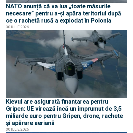
NATO anunță că va lua „toate măsurile
necesare” pentru a-și apăra teritoriul după
ce o rachetă rusă a explodat în Polonia
30 IULIE 2026
Kievul are asigurată finanțarea pentru
Gripen: UE virează încă un împrumut de 3,5
miliarde euro pentru Gripen, drone, rachete
și apărare aeriană
30 IULIE 2026