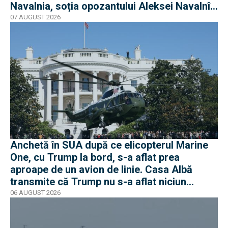
Navalnia, soția opozantului Aleksei Navalnîi,
ucis în închisorile siberiene
07 AUGUST 2026
Anchetă în SUA după ce elicopterul Marine
One, cu Trump la bord, s-a aflat prea
aproape de un avion de linie. Casa Albă
transmite că Trump nu s-a aflat niciun
moment în pericol
06 AUGUST 2026