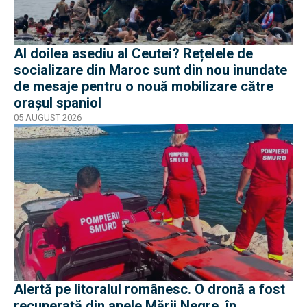
Al doilea asediu al Ceutei? Rețelele de
socializare din Maroc sunt din nou inundate
de mesaje pentru o nouă mobilizare către
orașul spaniol
05 AUGUST 2026
Alertă pe litoralul românesc. O dronă a fost
recuperată din apele Mării Negre, în