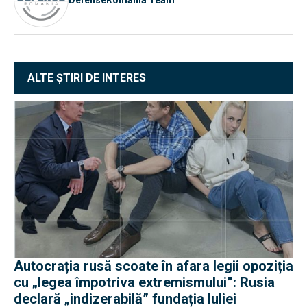
ALTE ȘTIRI DE INTERES
Autocrația rusă scoate în afara legii opoziția
cu „legea împotriva extremismului”: Rusia
declară „indizerabilă” fundația Iuliei