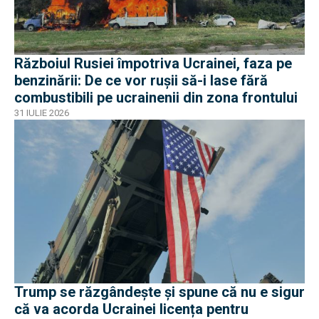
Războiul Rusiei împotriva Ucrainei, faza pe
benzinării: De ce vor rușii să-i lase fără
combustibili pe ucrainenii din zona frontului
31 IULIE 2026
Trump se răzgândește și spune că nu e sigur
că va acorda Ucrainei licența pentru