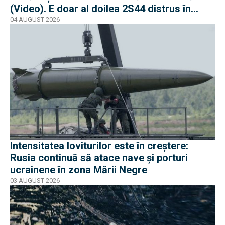
(Video). E doar al doilea 2S44 distrus în
război
04 AUGUST 2026
Intensitatea loviturilor este în creștere:
Rusia continuă să atace nave și porturi
ucrainene în zona Mării Negre
03 AUGUST 2026