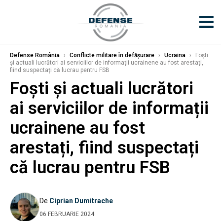
Defense România
›
Conflicte militare în defășurare
›
Ucraina
›
Foști
și actuali lucrători ai serviciilor de informații ucrainene au fost arestați,
fiind suspectați că lucrau pentru FSB
Foști și actuali lucrători
ai serviciilor de informații
ucrainene au fost
arestați, fiind suspectați
că lucrau pentru FSB
De
Ciprian Dumitrache
06 FEBRUARIE 2024