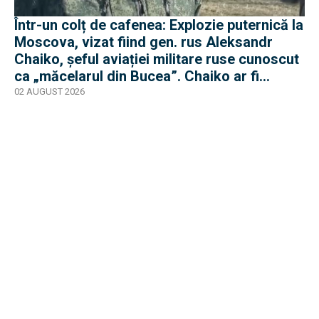
Într-un colț de cafenea: Explozie puternică la
Moscova, vizat fiind gen. rus Aleksandr
Chaiko, șeful aviației militare ruse cunoscut
ca „măcelarul din Bucea”. Chaiko ar fi
supraviețuit
02 AUGUST 2026