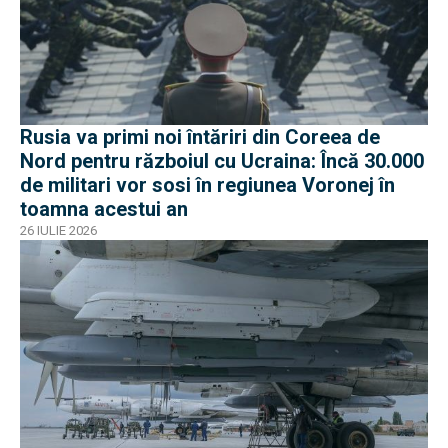
Rusia va primi noi întăriri din Coreea de
Nord pentru războiul cu Ucraina: Încă 30.000
de militari vor sosi în regiunea Voronej în
toamna acestui an
26 IULIE 2026