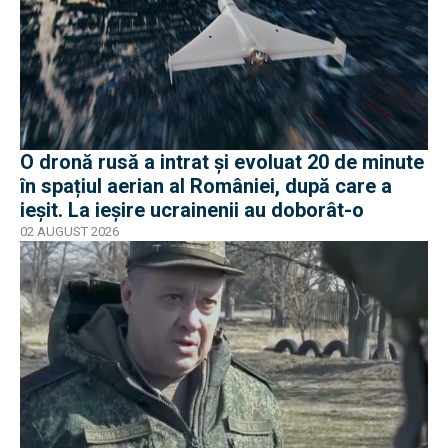
O dronă rusă a intrat și evoluat 20 de minute
în spațiul aerian al României, după care a
ieșit. La ieșire ucrainenii au doborât-o
02 AUGUST 2026