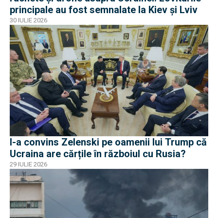
principale au fost semnalate la Kiev și Lviv
30 IULIE 2026
I-a convins Zelenski pe oamenii lui Trump că
Ucraina are cărțile în războiul cu Rusia?
29 IULIE 2026