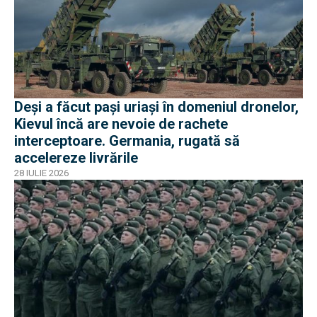
Deși a făcut pași uriași în domeniul dronelor,
Kievul încă are nevoie de rachete
interceptoare. Germania, rugată să
accelereze livrările
28 IULIE 2026