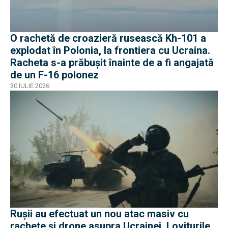
O rachetă de croazieră rusească Kh-101 a
explodat în Polonia, la frontiera cu Ucraina.
Racheta s-a prăbușit înainte de a fi angajată
de un F-16 polonez
30 IULIE 2026
Rușii au efectuat un nou atac masiv cu
rachete și drone asupra Ucrainei. Loviturile