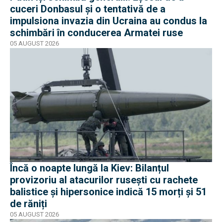
cuceri Donbasul și o tentativă de a
impulsiona invazia din Ucraina au condus la
schimbări în conducerea Armatei ruse
05 AUGUST 2026
Încă o noapte lungă la Kiev: Bilanțul
provizoriu al atacurilor rusești cu rachete
balistice și hipersonice indică 15 morți și 51
de răniți
05 AUGUST 2026