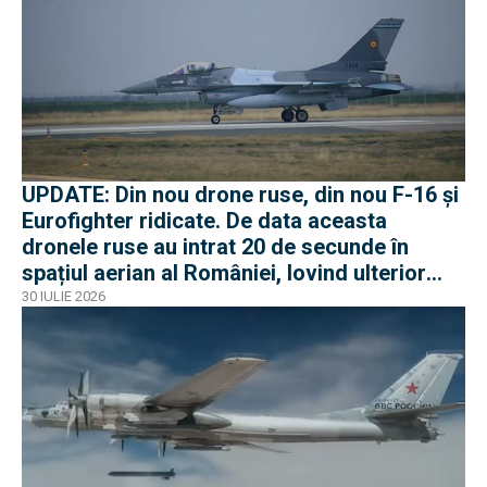
UPDATE: Din nou drone ruse, din nou F-16 și
Eurofighter ridicate. De data aceasta
dronele ruse au intrat 20 de secunde în
spațiul aerian al României, lovind ulterior
Ucraina
30 IULIE 2026