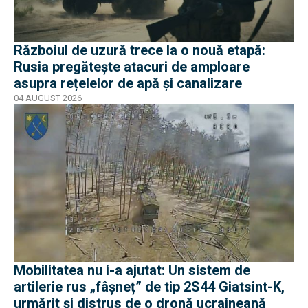
Războiul de uzură trece la o nouă etapă:
Rusia pregătește atacuri de amploare
asupra rețelelor de apă și canalizare
04 AUGUST 2026
Mobilitatea nu i-a ajutat: Un sistem de
artilerie rus „fâșneț” de tip 2S44 Giatsint-K,
urmărit și distrus de o dronă ucraineană