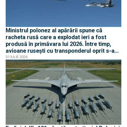
Ministrul polonez al apărării spune că
racheta rusă care a explodat ieri a fost
produsă în primăvara lui 2026. Între timp,
avioane rusești cu transponderul oprit s-au
apropiat de frontiera Poloniei
31 IULIE 2026