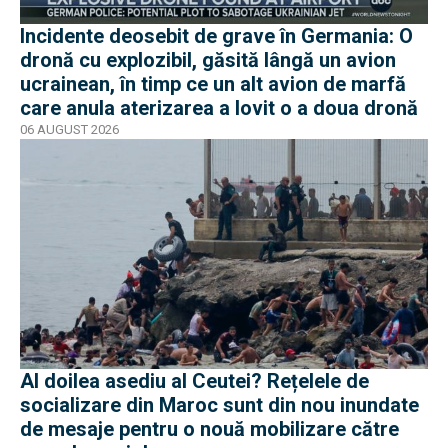
Incidente deosebit de grave în Germania: O
dronă cu explozibil, găsită lângă un avion
ucrainean, în timp ce un alt avion de marfă
care anula aterizarea a lovit o a doua dronă
06 AUGUST 2026
Al doilea asediu al Ceutei? Rețelele de
socializare din Maroc sunt din nou inundate
de mesaje pentru o nouă mobilizare către