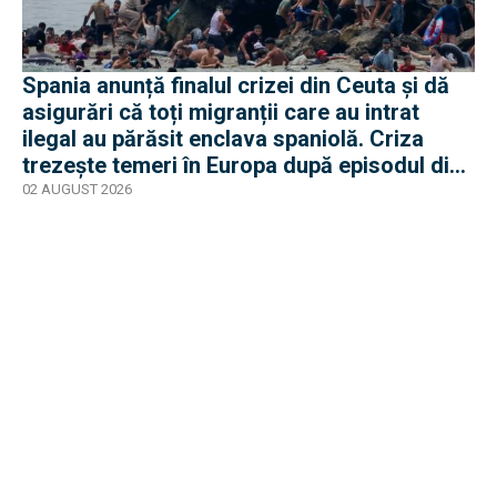
Spania anunță finalul crizei din Ceuta și dă
asigurări că toți migranții care au intrat
ilegal au părăsit enclava spaniolă. Criza
trezește temeri în Europa după episodul din
2015
02 AUGUST 2026