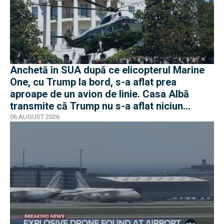
Anchetă în SUA după ce elicopterul Marine
One, cu Trump la bord, s-a aflat prea
aproape de un avion de linie. Casa Albă
transmite că Trump nu s-a aflat niciun
moment în pericol
06 AUGUST 2026