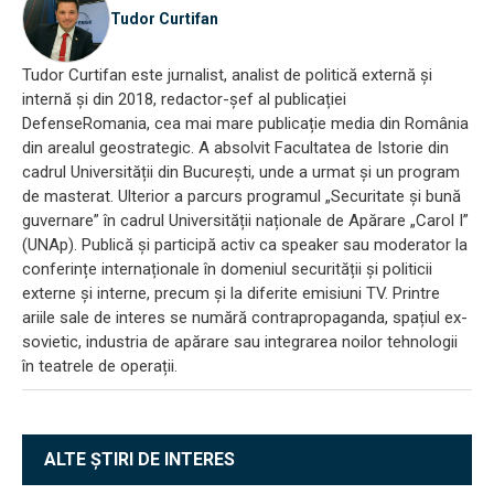
Tudor Curtifan
Tudor Curtifan este jurnalist, analist de politică externă și
internă și din 2018, redactor-șef al publicației
DefenseRomania, cea mai mare publicație media din România
din arealul geostrategic. A absolvit Facultatea de Istorie din
cadrul Universității din București, unde a urmat și un program
de masterat. Ulterior a parcurs programul „Securitate și bună
guvernare” în cadrul Universității naționale de Apărare „Carol I”
(UNAp). Publică și participă activ ca speaker sau moderator la
conferințe internaționale în domeniul securității și politicii
externe și interne, precum și la diferite emisiuni TV. Printre
ariile sale de interes se numără contrapropaganda, spațiul ex-
sovietic, industria de apărare sau integrarea noilor tehnologii
în teatrele de operații.
ALTE ȘTIRI DE INTERES