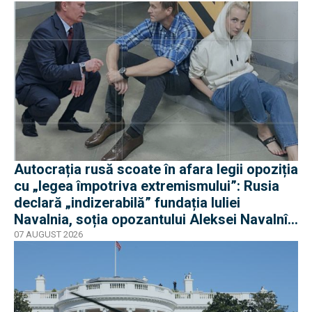
Autocrația rusă scoate în afara legii opoziția
cu „legea împotriva extremismului”: Rusia
declară „indizerabilă” fundația Iuliei
Navalnia, soția opozantului Aleksei Navalnîi,
ucis în închisorile siberiene
07 AUGUST 2026