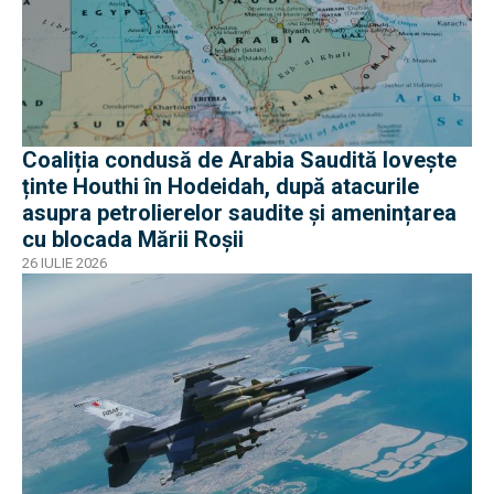
Coaliția condusă de Arabia Saudită lovește
ținte Houthi în Hodeidah, după atacurile
asupra petrolierelor saudite și amenințarea
cu blocada Mării Roșii
26 IULIE 2026