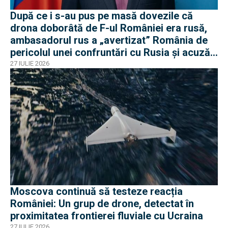
După ce i s-au pus pe masă dovezile că
drona doborâtă de F-ul României era rusă,
ambasadorul rus a „avertizat” România de
pericolul unei confruntări cu Rusia și acuză
o „înscenare propagandistă”
27 IULIE 2026
Moscova continuă să testeze reacția
României: Un grup de drone, detectat în
proximitatea frontierei fluviale cu Ucraina
27 IULIE 2026