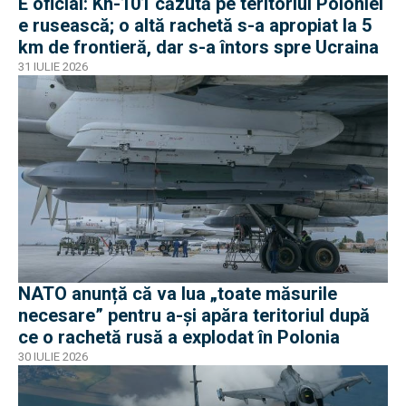
E oficial: Kh-101 căzută pe teritoriul Poloniei
e rusească; o altă rachetă s-a apropiat la 5
km de frontieră, dar s-a întors spre Ucraina
31 IULIE 2026
NATO anunță că va lua „toate măsurile
necesare” pentru a-și apăra teritoriul după
ce o rachetă rusă a explodat în Polonia
30 IULIE 2026