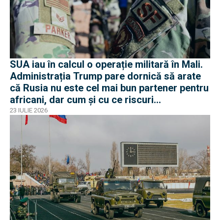
SUA iau în calcul o operație militară în Mali.
Administrația Trump pare dornică să arate
că Rusia nu este cel mai bun partener pentru
africani, dar cum și cu ce riscuri
operaționale?
23 IULIE 2026