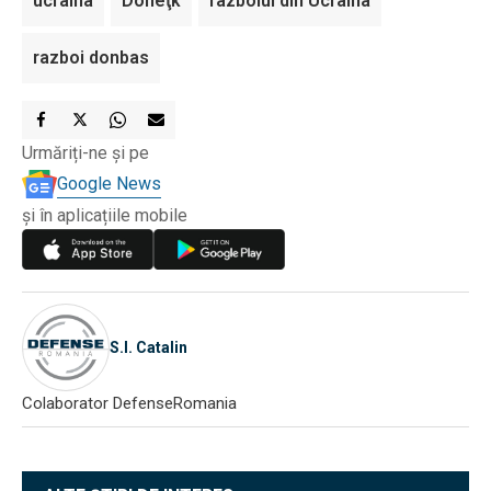
ucraina
Doneţk
razboiul din Ucraina
razboi donbas
Urmăriți-ne și pe
Google News
și în aplicațiile mobile
S.I. Catalin
Colaborator DefenseRomania