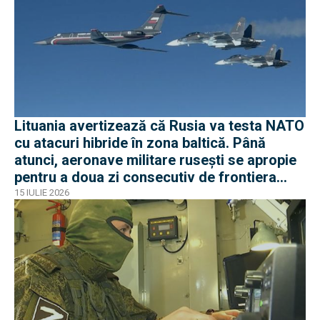
Lituania avertizează că Rusia va testa NATO
cu atacuri hibride în zona baltică. Până
atunci, aeronave militare rusești se apropie
pentru a doua zi consecutiv de frontiera
Poloniei
15 IULIE 2026