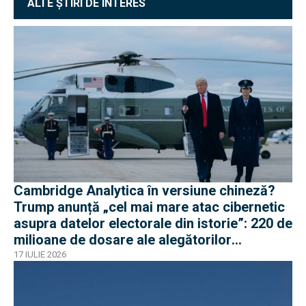
ALTE ȘTIRI DE INTERES
Cambridge Analytica în versiune chineză?
Trump anunță „cel mai mare atac cibernetic
asupra datelor electorale din istorie”: 220 de
milioane de dosare ale alegătorilor
americani
17 IULIE 2026