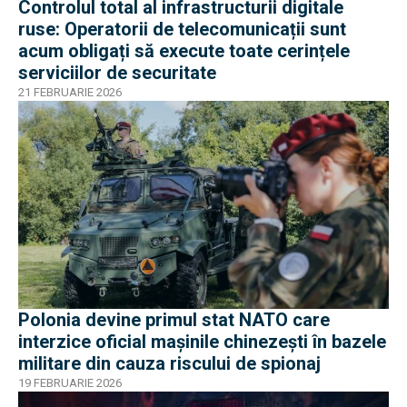
Controlul total al infrastructurii digitale
ruse: Operatorii de telecomunicații sunt
acum obligați să execute toate cerințele
serviciilor de securitate
21 FEBRUARIE 2026
Polonia devine primul stat NATO care
interzice oficial mașinile chinezești în bazele
militare din cauza riscului de spionaj
19 FEBRUARIE 2026