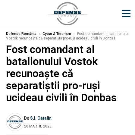
Defense România
›
Cyber & Terorism
›
Fost comandant al batalionului
Vostok recunoaște că separatiştii pro-ruşi ucideau civili în Donbas
Fost comandant al
batalionului Vostok
recunoaște că
separatiştii pro-ruşi
ucideau civili în Donbas
De
S.I. Catalin
20 MARTIE 2020