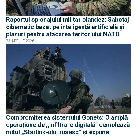
Raportul spionajului militar olandez: Sabotaj
cibernetic bazat pe inteligență artificială și
planuri pentru atacarea teritoriului NATO
23 APRILIE 2026
Compromiterea sistemului Gonets: O amplă
operaţiune de ,,infiltrare digitală'' demolează
mitul „Starlink-ului rusesc” și expune