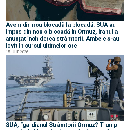
Avem din nou blocadă la blocadă: SUA au
impus din nou o blocadă în Ormuz, Iranul a
anunțat închiderea strâmtorii. Ambele s-au
lovit în cursul ultimelor ore
15 IULIE 2026
SUA, ”gardianul Strâmtorii Ormuz? Trump