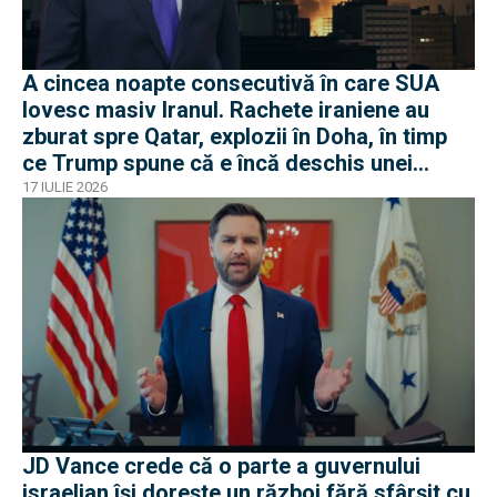
A cincea noapte consecutivă în care SUA
lovesc masiv Iranul. Rachete iraniene au
zburat spre Qatar, explozii în Doha, în timp
ce Trump spune că e încă deschis unei
soluții diplomatice
17 IULIE 2026
JD Vance crede că o parte a guvernului
israelian își dorește un război fără sfârșit cu