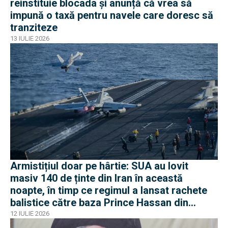
reinstituie blocada și anunță că vrea să
impună o taxă pentru navele care doresc să
tranziteze
13 IULIE 2026
Armistițiul doar pe hârtie: SUA au lovit
masiv 140 de ținte din Iran în această
noapte, în timp ce regimul a lansat rachete
balistice către baza Prince Hassan din
Iordania
12 IULIE 2026