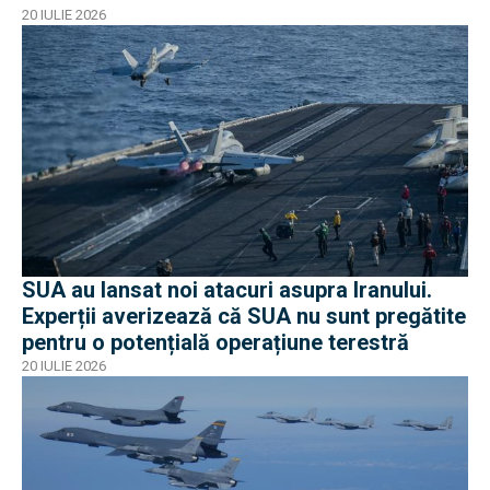
20 IULIE 2026
SUA au lansat noi atacuri asupra Iranului.
Experții averizează că SUA nu sunt pregătite
pentru o potențială operațiune terestră
20 IULIE 2026