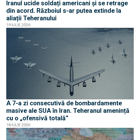
Iranul ucide soldați americani și se retrage
din acord. Războiul s-ar putea extinde la
aliații Teheranului
19 IULIE 2026
A 7-a zi consecutivă de bombardamente
masive ale SUA în Iran. Teheranul amenință
cu o „ofensivă totală”
18 IULIE 2026