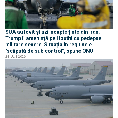
SUA au lovit și azi-noapte ținte din Iran.
Trump îi amenință pe Houthi cu pedepse
militare severe. Situația în regiune e
"scăpată de sub control", spune ONU
24 IULIE 2026