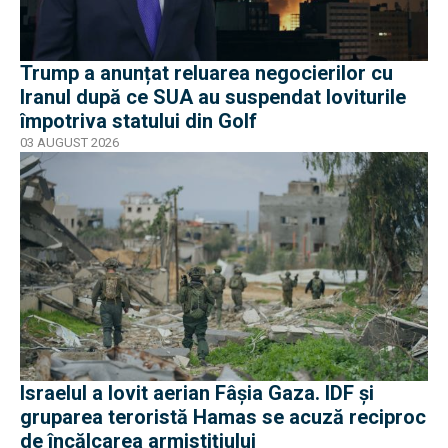
Trump a anunțat reluarea negocierilor cu
Iranul după ce SUA au suspendat loviturile
împotriva statului din Golf
03 AUGUST 2026
Israelul a lovit aerian Fâșia Gaza. IDF și
gruparea teroristă Hamas se acuză reciproc
de încălcarea armistițiului