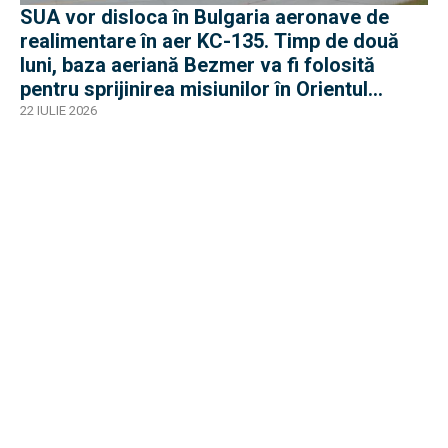
SUA vor disloca în Bulgaria aeronave de
realimentare în aer KC-135. Timp de două
luni, baza aeriană Bezmer va fi folosită
pentru sprijinirea misiunilor în Orientul
Mijlociu
22 IULIE 2026