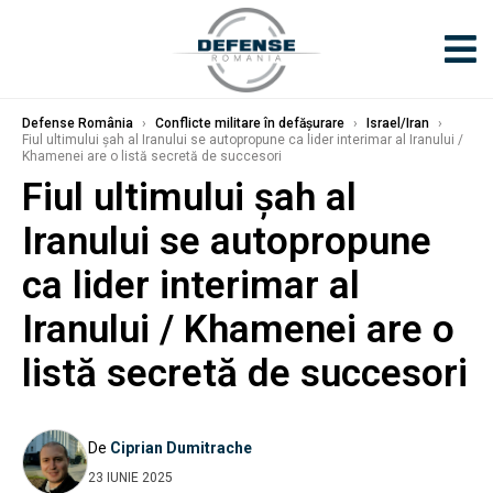
Defense România
›
Conflicte militare în defășurare
›
Israel/Iran
›
Fiul ultimului șah al Iranului se autopropune ca lider interimar al Iranului /
Khamenei are o listă secretă de succesori
Fiul ultimului șah al
Iranului se autopropune
ca lider interimar al
Iranului / Khamenei are o
listă secretă de succesori
De
Ciprian Dumitrache
23 IUNIE 2025