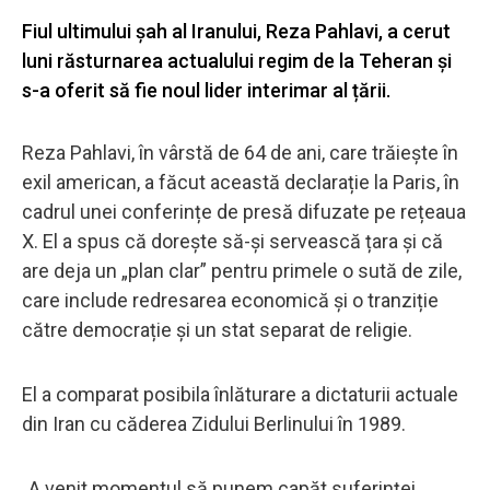
Fiul ultimului șah al Iranului, Reza Pahlavi, a cerut
luni răsturnarea actualului regim de la Teheran și
s-a oferit să fie noul lider interimar al țării.
Reza Pahlavi, în vârstă de 64 de ani, care trăiește în
exil american, a făcut această declarație la Paris, în
cadrul unei conferințe de presă difuzate pe rețeaua
X. El a spus că dorește să-și servească țara și că
are deja un „plan clar” pentru primele o sută de zile,
care include redresarea economică și o tranziție
către democrație și un stat separat de religie.
El a comparat posibila înlăturare a dictaturii actuale
din Iran cu căderea Zidului Berlinului în 1989.
„A venit momentul să punem capăt suferinței