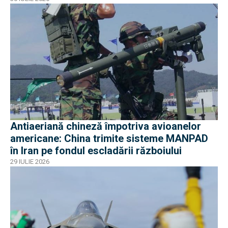
Antiaeriană chineză împotriva avioanelor
americane: China trimite sisteme MANPAD
în Iran pe fondul escladării războiului
29 IULIE 2026