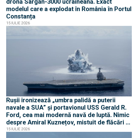
dronă Sargan-3000 ucraineană. Exact
modelul care a explodat în România în Portul
Constanța
15 IULIE 2026
Rușii ironizează „umbra palidă a puterii
navale a SUA” și portavionul USS Gerald R.
Ford, cea mai modernă navă de luptă. Nimic
despre Amiral Kuznețov, mistuit de flăcări și
ruginit la cheu
15 IULIE 2026