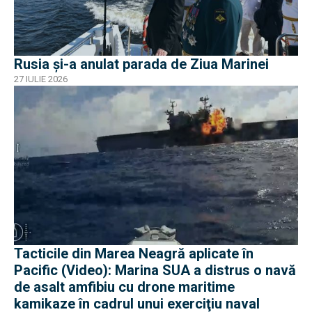
Rusia și-a anulat parada de Ziua Marinei
27 IULIE 2026
Tacticile din Marea Neagră aplicate în
Pacific (Video): Marina SUA a distrus o navă
de asalt amfibiu cu drone maritime
kamikaze în cadrul unui exerciţiu naval