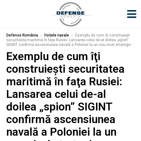
Defense România
›
Forțele navale
›
Exemplu de cum îţi construieşti
securitatea maritimă în faţa Rusiei: Lansarea celui de-al doilea „spion”
SIGINT confirmă ascensiunea navală a Poloniei la un nou nivel strategic
Exemplu de cum îţi
construieşti securitatea
maritimă în faţa Rusiei:
Lansarea celui de-al
doilea „spion” SIGINT
confirmă ascensiunea
navală a Poloniei la un