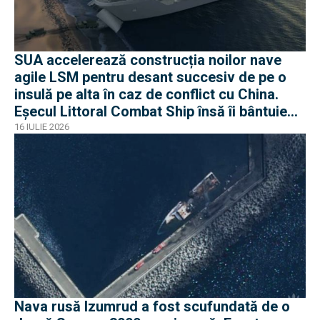
SUA accelerează construcția noilor nave
agile LSM pentru desant succesiv de pe o
insulă pe alta în caz de conflict cu China.
Eșecul Littoral Combat Ship însă îi bântuie
pe americani
16 IULIE 2026
Nava rusă Izumrud a fost scufundată de o