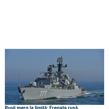
Rușii merg la limită: Fregata rusă