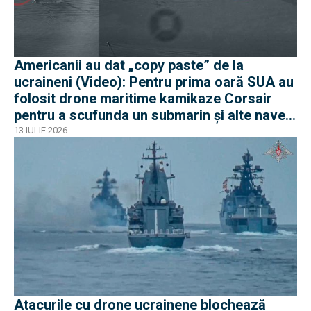
Americanii au dat „copy paste” de la
ucraineni (Video): Pentru prima oară SUA au
folosit drone maritime kamikaze Corsair
pentru a scufunda un submarin și alte nave
iraniene
13 IULIE 2026
Atacurile cu drone ucrainene blochează