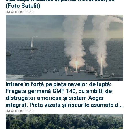
(Foto Satelit)
04 AUGUST 2026
Intrare în forță pe piața navelor de luptă:
Fregata germană GMF 140, cu ambiții de
distrugător american și sistem Aegis
integrat. Piața vizată și riscurile asumate de
Rheinmetall
04 AUGUST 2026