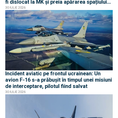
fi dislocat la MK și preia apărarea spațiului
aerian românesc
30 IULIE 2026
Incident aviatic pe frontul ucrainean: Un
avion F-16 s-a prăbușit în timpul unei misiuni
de interceptare, pilotul fiind salvat
30 IULIE 2026