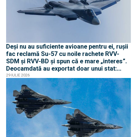
Deși nu au suficiente avioane pentru ei, rușii
fac reclamă Su-57 cu noile rachete RVV-
SDM și RVV-BD și spun că e mare „interes”.
Deocamdată au exportat doar unui stat:
Algeria
29 IULIE 2026