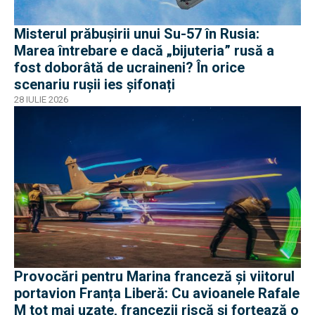
Misterul prăbușirii unui Su-57 în Rusia:
Marea întrebare e dacă „bijuteria” rusă a
fost doborâtă de ucraineni? În orice
scenariu rușii ies șifonați
28 IULIE 2026
Provocări pentru Marina franceză și viitorul
portavion Franța Liberă: Cu avioanele Rafale
M tot mai uzate, francezii riscă și forțează o