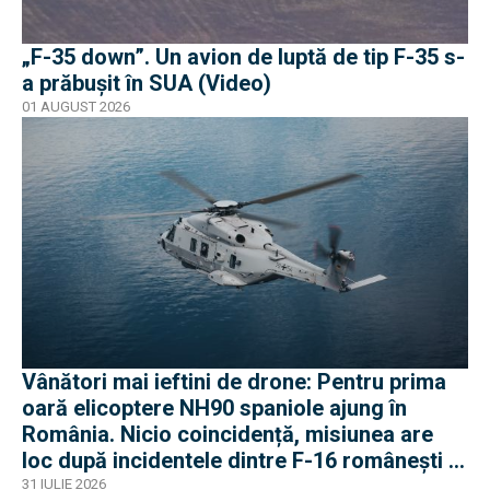
„F-35 down”. Un avion de luptă de tip F-35 s-
a prăbușit în SUA (Video)
01 AUGUST 2026
Vânători mai ieftini de drone: Pentru prima
oară elicoptere NH90 spaniole ajung în
România. Nicio coincidență, misiunea are
loc după incidentele dintre F-16 românești și
dronele ruse
31 IULIE 2026