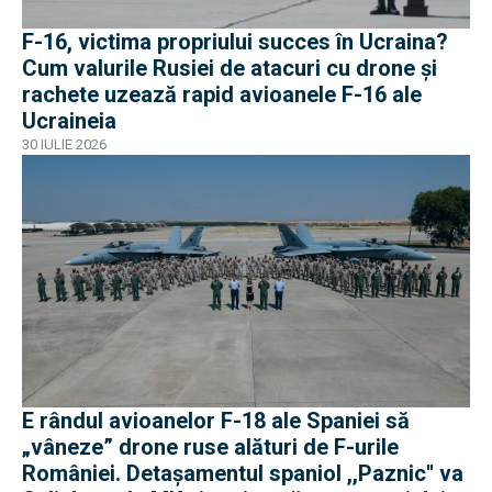
F-16, victima propriului succes în Ucraina?
Cum valurile Rusiei de atacuri cu drone și
rachete uzează rapid avioanele F-16 ale
Ucraineia
30 IULIE 2026
E rândul avioanelor F-18 ale Spaniei să
„vâneze” drone ruse alături de F-urile
României. Detașamentul spaniol ,,Paznic'' va