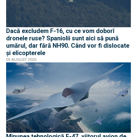
Dacă excludem F-16, cu ce vom doborî
dronele ruse? Spaniolii sunt aici să pună
umărul, dar fără NH90. Când vor fi dislocate
și elicopterele
03 AUGUST 2026
Minunea tehnologică F-47, viitorul avion de