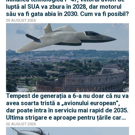
luptă al SUA va zbura în 2028, dar motorul
său va fi gata abia în 2030. Cum va fi posibil?
03 AUGUST 2026
Tempest de generația a 6-a nu doar că nu va
avea soarta tristă a „avionului european”,
dar poate intra în serviciu mai rapid de 2035.
Ultima strigare e aproape pentru țările care
vor în program
02 AUGUST 2026