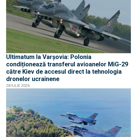
Ultimatum la Varșovia: Polonia
condiționează transferul avioanelor MiG-29
către Kiev de accesul direct la tehnologia
dronelor ucrainene
28 IULIE 2026