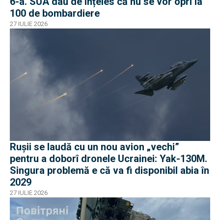
6-a. SUA dau de înțeles că nu se vor opri la
100 de bombardiere
27 IULIE 2026
Rușii se laudă cu un nou avion „vechi”
pentru a doborî dronele Ucrainei: Yak-130M.
Singura problemă e că va fi disponibil abia în
2029
27 IULIE 2026