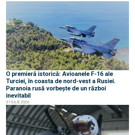
O premieră istorică: Avioanele F-16 ale
Turciei, în coasta de nord-vest a Rusiei.
Paranoia rusă vorbește de un război
inevitabil
31 IULIE 2026