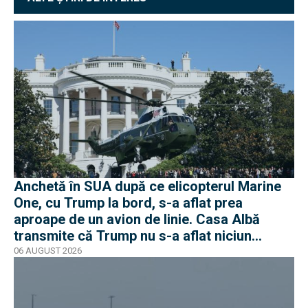
Anchetă în SUA după ce elicopterul Marine
One, cu Trump la bord, s-a aflat prea
aproape de un avion de linie. Casa Albă
transmite că Trump nu s-a aflat niciun
moment în pericol
06 AUGUST 2026