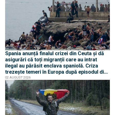
Spania anunță finalul crizei din Ceuta și dă
asigurări că toți migranții care au intrat
ilegal au părăsit enclava spaniolă. Criza
trezește temeri în Europa după episodul din
2015
02 AUGUST 2026