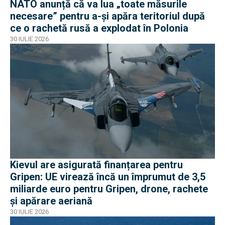
NATO anunță că va lua „toate măsurile
necesare” pentru a-și apăra teritoriul după
ce o rachetă rusă a explodat în Polonia
30 IULIE 2026
Kievul are asigurată finanțarea pentru
Gripen: UE virează încă un împrumut de 3,5
miliarde euro pentru Gripen, drone, rachete
și apărare aeriană
30 IULIE 2026