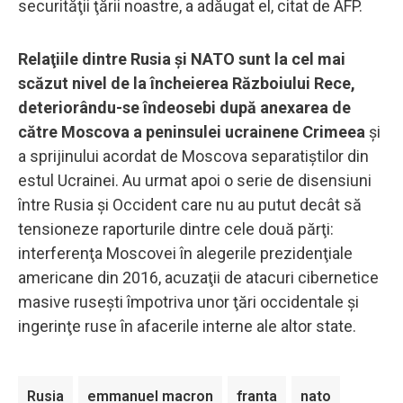
securităţii ţării noastre, a adăugat el, citat de AFP.
Relaţiile dintre Rusia şi NATO sunt la cel mai
scăzut nivel de la încheierea Războiului Rece,
deteriorându-se îndeosebi după anexarea de
către Moscova a peninsulei ucrainene Crimeea
şi
a sprijinului acordat de Moscova separatiştilor din
estul Ucrainei. Au urmat apoi o serie de disensiuni
între Rusia şi Occident care nu au putut decât să
tensioneze raporturile dintre cele două părţi:
interferenţa Moscovei în alegerile prezidenţiale
americane din 2016, acuzaţii de atacuri cibernetice
masive ruseşti împotriva unor ţări occidentale şi
ingerinţe ruse în afacerile interne ale altor state.
Rusia
emmanuel macron
franta
nato