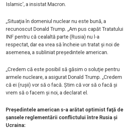
Islamic', a insistat Macron.
,,Situaţia în domeniul nuclear nu este bună, a
recunoscut Donald Trump. ,,Am pus capăt Tratatului
INF pentru că cealaltă parte (Rusia) nu l-a
respectat, dar ea vrea să încheie un tratat şi noi de
asemenea, a subliniat preşedintele american.
,,Credem că este posibil să găsim o soluţie pentru
armele nucleare, a asigurat Donald Trump. ,,Credem
că ei (ruşii) vor să o facă. Ştim că vor să o facă şi
vrem să o facem şi noi, a declarat el.
Preşedintele american s-a arătat optimist faţă de
şansele reglementării conflictului între Rusia şi
Ucraina: