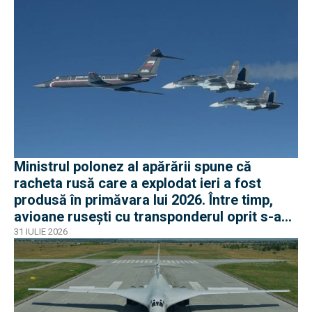
Ministrul polonez al apărării spune că
racheta rusă care a explodat ieri a fost
produsă în primăvara lui 2026. Între timp,
avioane rusești cu transponderul oprit s-au
apropiat de frontiera Poloniei
31 IULIE 2026