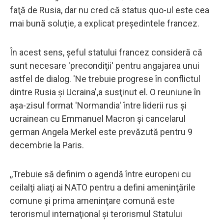
faţă de Rusia, dar nu cred că status quo-ul este cea
mai bună soluţie, a explicat preşedintele francez.
În acest sens, şeful statului francez consideră că
sunt necesare 'precondiţii' pentru angajarea unui
astfel de dialog. 'Ne trebuie progrese în conflictul
dintre Rusia şi Ucraina',a susţinut el. O reuniune în
aşa-zisul format 'Normandia' între liderii rus şi
ucrainean cu Emmanuel Macron şi cancelarul
german Angela Merkel este prevăzută pentru 9
decembrie la Paris.
,,Trebuie să definim o agendă între europeni cu
ceilalţi aliaţi ai NATO pentru a defini ameninţările
comune şi prima ameninţare comună este
terorismul internaţional şi terorismul Statului