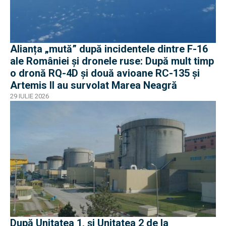
Alianța „mută” după incidentele dintre F-16
ale României și dronele ruse: După mult timp
o dronă RQ-4D și două avioane RC-135 și
Artemis II au survolat Marea Neagră
29 IULIE 2026
După Unitatea 1, și Unitatea 2 de la