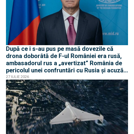
După ce i s-au pus pe masă dovezile că
drona doborâtă de F-ul României era rusă,
ambasadorul rus a „avertizat” România de
pericolul unei confruntări cu Rusia și acuză
o „înscenare propagandistă”
27 IULIE 2026