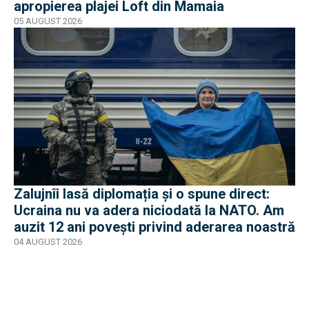
apropierea plajei Loft din Mamaia
05 AUGUST 2026
Zalujnîi lasă diplomația și o spune direct:
Ucraina nu va adera niciodată la NATO. Am
auzit 12 ani povești privind aderarea noastră
04 AUGUST 2026