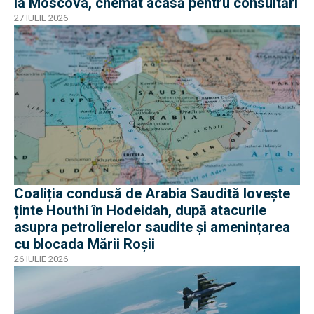
la Moscova, chemat acasă pentru consultări
27 IULIE 2026
Coaliția condusă de Arabia Saudită lovește
ținte Houthi în Hodeidah, după atacurile
asupra petrolierelor saudite și amenințarea
cu blocada Mării Roșii
26 IULIE 2026