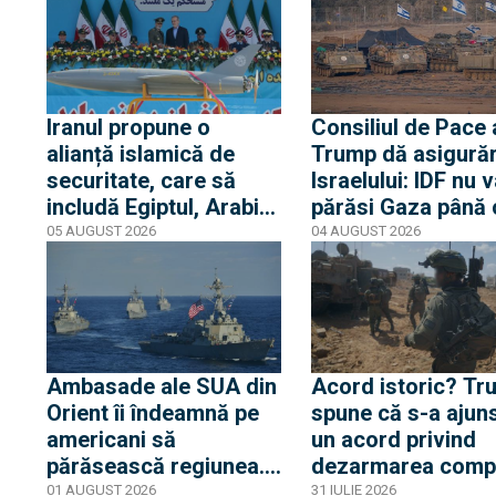
Iranul propune o
Consiliul de Pace a
alianță islamică de
Trump dă asigurăr
securitate, care să
Israelului: IDF nu 
includă Egiptul, Arabia
părăsi Gaza până
Saudită și Turcia
gruparea terorist
05 AUGUST 2026
04 AUGUST 2026
Hamas nu e compl
dezarmată
Ambasade ale SUA din
Acord istoric? Tr
Orient îi îndeamnă pe
spune că s-a ajuns
americani să
un acord privind
părăsească regiunea.
dezarmarea comp
E așteptată
a Hamas. Israelul 
01 AUGUST 2026
31 IULIE 2026