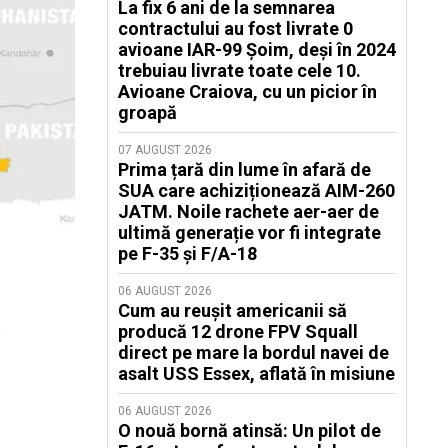
La fix 6 ani de la semnarea
contractului au fost livrate 0
avioane IAR-99 Șoim, deși în 2024
trebuiau livrate toate cele 10.
Avioane Craiova, cu un picior în
groapă
07 AUGUST 2026
Prima țară din lume în afară de
SUA care achiziționează AIM-260
JATM. Noile rachete aer-aer de
ultimă generație vor fi integrate
pe F-35 și F/A-18
06 AUGUST 2026
Cum au reușit americanii să
producă 12 drone FPV Squall
direct pe mare la bordul navei de
asalt USS Essex, aflată în misiune
06 AUGUST 2026
O nouă bornă atinsă: Un pilot de