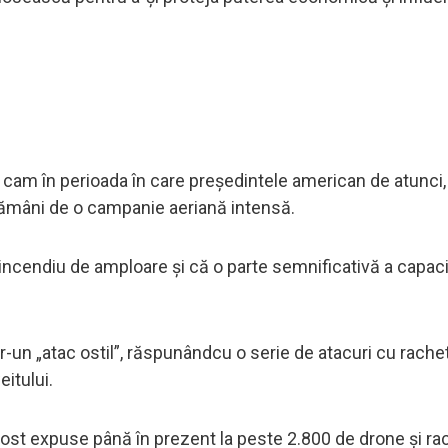
lie, cam în perioada în care președintele american de atunci
tămâni de o campanie aeriană intensă.
incendiu de amploare și că o parte semnificativă a capacit
tr-un „atac ostil”, răspunândcu o serie de atacuri cu rache
eitului.
fost expuse până în prezent la peste 2.800 de drone și ra