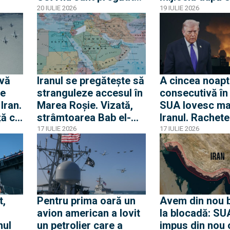
pentru o potențială
consecutive de
20 IULIE 2026
19 IULIE 2026
operațiune terestră
asupra Iranului
ivă
Iranul se pregătește să
A cincea noapt
e
stranguleze accesul în
consecutivă în
Iran.
Marea Roșie. Vizată,
SUA lovesc ma
ță cu
strâmtoarea Bab el-
Iranul. Rachete
”
Mandeb
iraniene au zbu
17 IULIE 2026
17 IULIE 2026
Qatar, explozii
în timp ce Tru
că e încă desch
soluții diploma
t,
Pentru prima oară un
Avem din nou 
avion american a lovit
la blocadă: SU
nul
un petrolier care a
impus din nou 