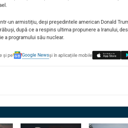
ael.
ntr-un armistițiu, deși președintele american Donald Tru
prăbuși, după ce a respins ultima propunere a Iranului, de
ie a programului său nuclear.
Google News
e și pe
și în aplicațiile mobile