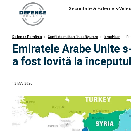
Securitate & Externe
Vide
Defense România
›
Conflicte militare în defășurare
›
Israel/Iran
›
Emi
Emiratele Arabe Unite s-a
a fost lovită la începutul
12 MAI 2026