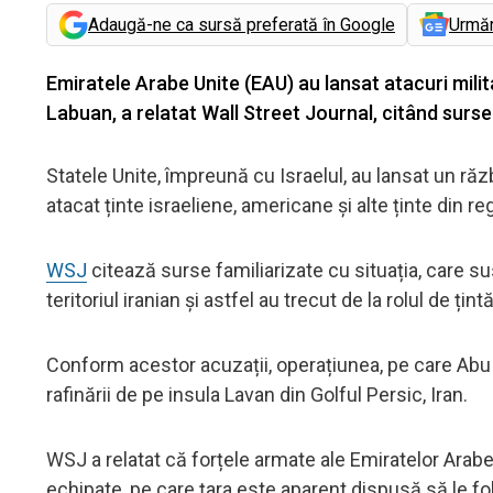
Adaugă-ne ca sursă preferată în Google
Urmă
Emiratele Arabe Unite (EAU) au lansat atacuri milita
Labuan, a relatat Wall Street Journal, citând surse 
Statele Unite, împreună cu Israelul, au lansat un război
atacat ținte israeliene, americane și alte ținte din reg
WSJ
citează surse familiarizate cu situația, care su
teritoriul iranian și astfel au trecut de la rolul de țintă
Conform acestor acuzații, operațiunea, pe care Abu 
rafinării de pe insula Lavan din Golful Persic, Iran.
WSJ a relatat că forțele armate ale Emiratelor Arab
echipate, pe care țara este aparent dispusă să le f