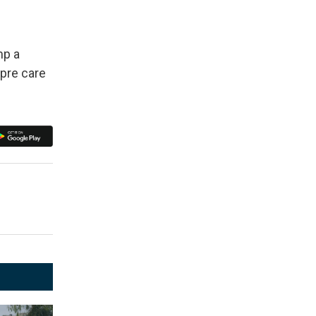
mp a
spre care