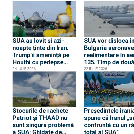
escaladarea războiului
„foarte sceptic”
din Iran
SUA au lovit și azi-
SUA vor disloca î
noapte ținte din Iran.
Bulgaria aeronave
Trump îi amenință pe
realimentare în ae
Houthi cu pedepse
135. Timp de două 
militare severe.
baza aeriană Bez
24 IULIE 2026
22 IULIE 2026
Situația în regiune e
va fi folosită pent
"scăpată de sub
sprijinirea misiunil
control", spune ONU
Orientul Mijlociu
Stocurile de rachete
Președintele irani
Patriot și THAAD nu
spune că Iranul „s
sunt singura problemă
confruntă cu un r
a SUA: Ghidate de
total al SUA”