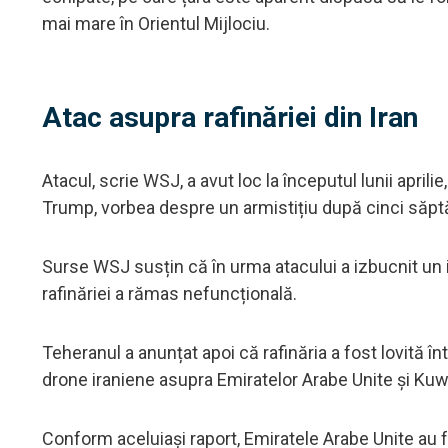
mai mare în Orientul Mijlociu.
Atac asupra rafinăriei din Iran
Atacul, scrie WSJ, a avut loc la începutul lunii apri
Trump, vorbea despre un armistițiu după cinci săp
Surse WSJ susțin că în urma atacului a izbucnit un 
rafinăriei a rămas nefuncțională.
Teheranul a anunțat apoi că rafinăria a fost lovită în
drone iraniene asupra Emiratelor Arabe Unite și Kuw
Conform aceluiași raport, Emiratele Arabe Unite au 