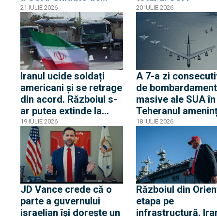
sateliți chinezi,
21 IULIE 2026
20 IULIE 2026
rachetele iraniene au
„trecut” de sistemele
americane
Iranul ucide soldați
A 7-a zi consecut
americani și se retrage
de bombardament
din acord. Războiul s-
masive ale SUA în 
ar putea extinde la
Teheranul amenin
aliații Teheranului
o „ofensivă totală
19 IULIE 2026
18 IULIE 2026
JD Vance crede că o
Războiul din Orien
parte a guvernului
etapa pe
israelian își dorește un
infrastructură. Ira