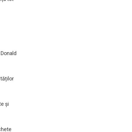
, Donald
ăților
te și
chete