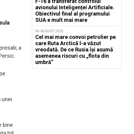
F-16 a transferat controlul
avionului Inteligenței Artificiale.
Obiectivul final al programului
SUA e mult mai mare
nsula
06 AUGUST 2026
Cel mai mare convoi petrolier pe
care Ruta Arctică l-a văzut
resalii, a
vreodată. De ce Rusia își asumă
 Persic.
asemenea riscuri cu „flota din
umbră”
 pe
a unei
e bine
ța tot