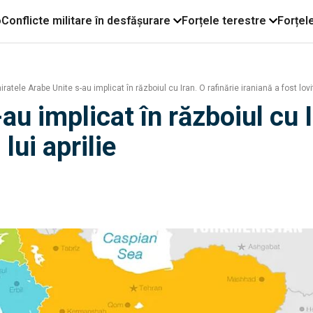
o
Conflicte militare în desfășurare
Forțele terestre
Forțel
ratele Arabe Unite s-au implicat în războiul cu Iran. O rafinărie iraniană a fost lovit
u implicat în războiul cu I
 lui aprilie