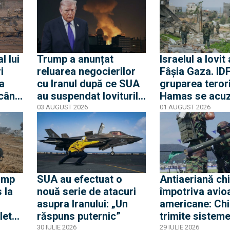
l lui
Trump a anunțat
Israelul a lovit
i
reluarea negocierilor
Fâșia Gaza. IDF
va
cu Iranul după ce SUA
gruparea teror
 când
au suspendat loviturile
Hamas se acu
ă
împotriva statului din
reciproc de în
03 AUGUST 2026
01 AUGUST 2026
et
Golf
armistițiului
ump
SUA au efectuat o
Antiaeriană ch
 la
nouă serie de atacuri
împotriva avio
asupra Iranului: „Un
americane: Ch
letă
răspuns puternic”
trimite sistem
este
MANPAD în Ira
30 IULIE 2026
29 IULIE 2026