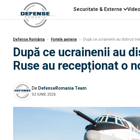
Securitate & Externe
Vide
Defense România
›
Forțele aeriene
›
După ce ucrainenii au distrus tre
După ce ucrainenii au dis
Ruse au recepționat o n
De
DefenseRomania Team
02 IUNIE 2026