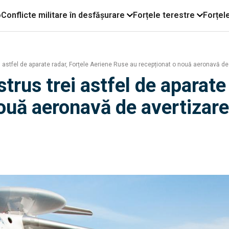
o
Conflicte militare în desfășurare
Forțele terestre
Forțel
i astfel de aparate radar, Forțele Aeriene Ruse au recepționat o nouă aeronavă de
trus trei astfel de aparate
ouă aeronavă de avertizar