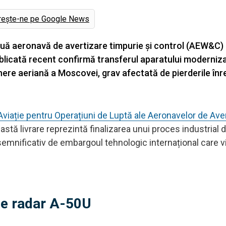
rește-ne pe Google News
nouă aeronavă de avertizare timpurie și control (AEW&C) 
blicată recent confirmă transferul aparatului moderniza
ere aeriană a Moscovei, grav afectată de pierderile înr
iație pentru Operațiuni de Luptă ale Aeronavelor de Ave
astă livrare reprezintă finalizarea unui proces industrial 
it semnificativ de embargoul tehnologic internațional care 
ne radar A-50U