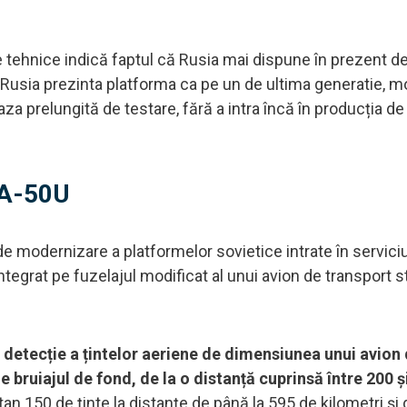
ele tehnice indică faptul că Rusia mai dispune în prezent de
 Rusia prezinta platforma ca pe un de ultima generatie, m
za prelungită de testare, fără a intra încă în producția de 
i A-50U
e modernizare a platformelor sovietice intrate în serviciu
ntegrat pe fuzelajul modificat al unui avion de transport s
e detecție a țintelor aeriene de dimensiunea unui avion
de bruiajul de fond, de la o distanță cuprinsă între 200 ș
 150 de ținte la distanțe de până la 595 de kilometri și 