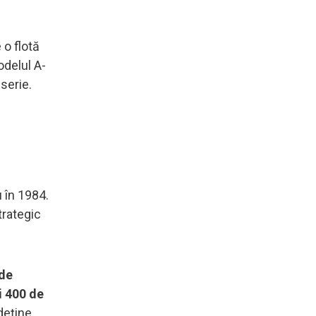
 o flotă
odelul A-
serie.
 în 1984.
trategic
 de
i 400 de
deține