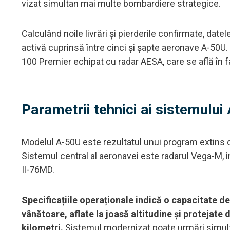
vizat simultan mai multe bombardiere strategice.
Calculând noile livrări și pierderile confirmate, dat
activă cuprinsă între cinci și șapte aeronave A-50U.
100 Premier echipat cu radar AESA, care se află în fa
Parametrii tehnici ai sistemulu
Modelul A-50U este rezultatul unui program extins d
Sistemul central al aeronavei este radarul Vega-M, i
Il-76MD.
Specificațiile operaționale indică o capacitate d
vânătoare, aflate la joasă altitudine și protejate 
kilometri.
Sistemul modernizat poate urmări simultan