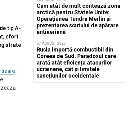
Cam atât de mult contează zona
arctică pentru Statele Unite:
Operațiunea Tundra Merlin şi
prezentarea scutului de apărare
de tip A-
antiaeriană
t, efort
07 AUGUST 2026
egistrate
Rusia importă combustibil din
Coreea de Sud. Paradoxul care
arată atât eficiența atacurilor
ucrainene, cât și limitele
rtizare
sancțiunilor occidentale
de
vizează