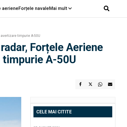
e aeriene
Forțele navale
Mai mult
 avertizare timpurie A-50U
 radar, Forțele Aeriene
e timpurie A-50U
CELE MAI CITITE