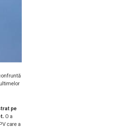
 confruntă
ultimelor
trat pe
t.
O a
FPV care a