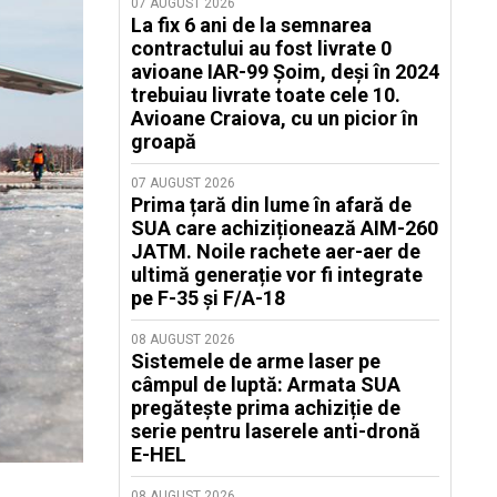
07 AUGUST 2026
La fix 6 ani de la semnarea
contractului au fost livrate 0
avioane IAR-99 Șoim, deși în 2024
trebuiau livrate toate cele 10.
Avioane Craiova, cu un picior în
groapă
07 AUGUST 2026
Prima țară din lume în afară de
SUA care achiziționează AIM-260
JATM. Noile rachete aer-aer de
ultimă generație vor fi integrate
pe F-35 și F/A-18
08 AUGUST 2026
Sistemele de arme laser pe
câmpul de luptă: Armata SUA
pregătește prima achiziție de
serie pentru laserele anti-dronă
E-HEL
08 AUGUST 2026