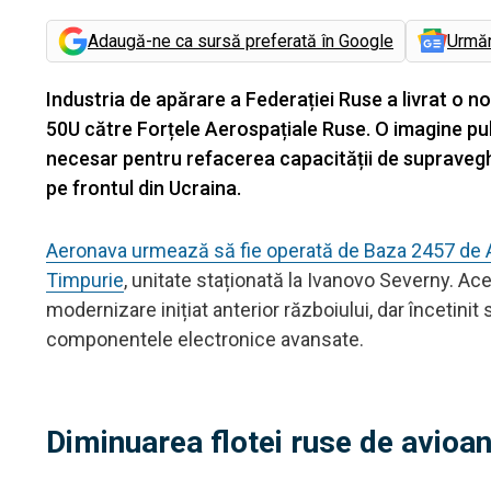
Adaugă-ne ca sursă preferată în Google
Urmă
Industria de apărare a Federației Ruse a livrat o 
50U către Forțele Aerospațiale Ruse. O imagine pu
necesar pentru refacerea capacității de supravegh
pe frontul din Ucraina.
Aeronava urmează să fie operată de Baza 2457 de Av
Timpurie
, unitate staționată la Ivanovo Severny. Ace
modernizare inițiat anterior războiului, dar încetin
componentele electronice avansate.
Diminuarea flotei ruse de avioa