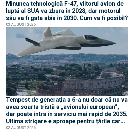
Minunea tehnologică F-47, viitorul avion de
luptă al SUA va zbura în 2028, dar motorul
său va fi gata abia în 2030. Cum va fi posibil?
03 AUGUST 2026
Tempest de generația a 6-a nu doar că nu va
avea soarta tristă a „avionului european”,
dar poate intra în serviciu mai rapid de 2035.
Ultima strigare e aproape pentru țările care
vor în program
02 AUGUST 2026