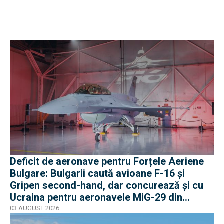
Deficit de aeronave pentru Forțele Aeriene
Bulgare: Bulgarii caută avioane F-16 și
Gripen second-hand, dar concurează și cu
Ucraina pentru aeronavele MiG-29 din
Polonia
03 AUGUST 2026