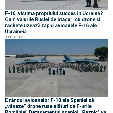
F-16, victima propriului succes în Ucraina?
Cum valurile Rusiei de atacuri cu drone și
rachete uzează rapid avioanele F-16 ale
Ucraineia
30 IULIE 2026
E rândul avioanelor F-18 ale Spaniei să
„vâneze” drone ruse alături de F-urile
României. Detașamentul spaniol ,,Paznic'' va