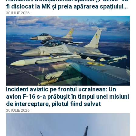
fi dislocat la MK și preia apărarea spațiului
aerian românesc
30 IULIE 2026
Incident aviatic pe frontul ucrainean: Un
avion F-16 s-a prăbușit în timpul unei misiuni
de interceptare, pilotul fiind salvat
30 IULIE 2026