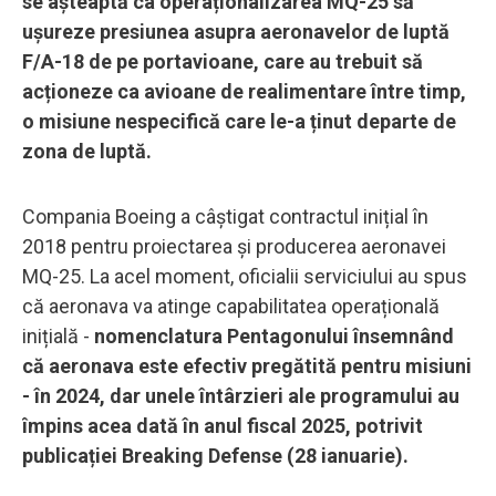
se așteaptă ca operaționalizarea MQ-25 să
ușureze presiunea asupra aeronavelor de luptă
F/A-18 de pe portavioane, care au trebuit să
acționeze ca avioane de realimentare între timp,
o misiune nespecifică care le-a ținut departe de
zona de luptă.
Compania Boeing a câștigat contractul inițial în
2018 pentru proiectarea și producerea aeronavei
MQ-25. La acel moment, oficialii serviciului au spus
că aeronava va atinge capabilitatea operațională
inițială -
nomenclatura Pentagonului însemnând
că aeronava este efectiv pregătită pentru misiuni
- în 2024, dar unele întârzieri ale programului au
împins acea dată în anul fiscal 2025, potrivit
publicației Breaking Defense (28 ianuarie).