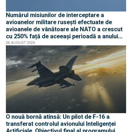
Numărul misiunilor de interceptare a
avioanelor militare rusești efectuate de
avioanele de vânătoare ale NATO a crescut
cu 250% față de aceeași perioadă a anului
trecut
06 AUGUST 2026
O nouă bornă atinsă: Un pilot de F-16 a
transferat controlul avionului Inteligenței
Artificiale. Obiectivul final al programului