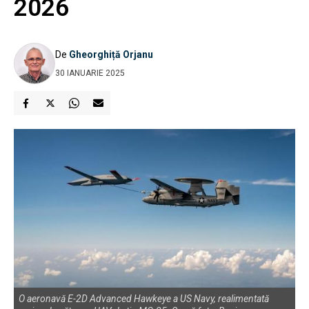
2026
De
Gheorghiță Orjanu
30 IANUARIE 2025
O aeronavă E-2D Advanced Hawkeye a US Navy, realimentată