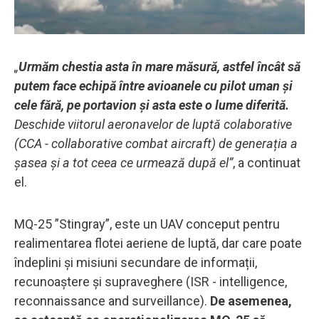
„
Urmăm chestia asta în mare măsură, astfel încât să
putem face echipă între avioanele cu pilot uman și
cele fără, pe portavion și asta este o lume diferită.
Deschide viitorul aeronavelor de luptă colaborative
(CCA - collaborative combat aircraft) de generația a
șasea și a tot ceea ce urmează după el”
, a continuat
el.
MQ-25 ”Stingray”, este un UAV conceput pentru
realimentarea flotei aeriene de luptă, dar care poate
îndeplini și misiuni secundare de informații,
recunoaștere și supraveghere (ISR - intelligence,
reconnaissance and surveillance).
De asemenea,