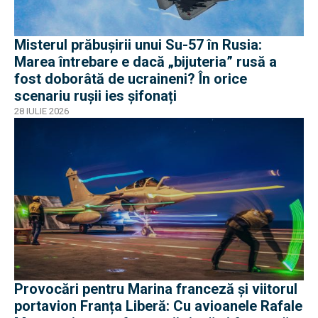
Misterul prăbușirii unui Su-57 în Rusia:
Marea întrebare e dacă „bijuteria” rusă a
fost doborâtă de ucraineni? În orice
scenariu rușii ies șifonați
28 IULIE 2026
Provocări pentru Marina franceză și viitorul
portavion Franța Liberă: Cu avioanele Rafale