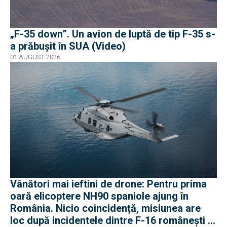
„F-35 down”. Un avion de luptă de tip F-35 s-
a prăbușit în SUA (Video)
01 AUGUST 2026
Vânători mai ieftini de drone: Pentru prima
oară elicoptere NH90 spaniole ajung în
România. Nicio coincidență, misiunea are
loc după incidentele dintre F-16 românești și