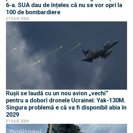
6-a. SUA dau de înțeles că nu se vor opri la
100 de bombardiere
27 IULIE 2026
Rușii se laudă cu un nou avion „vechi”
pentru a doborî dronele Ucrainei: Yak-130M.
Singura problemă e că va fi disponibil abia în
2029
27 IULIE 2026