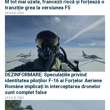
M tot mai uzate, francezii riscă și forțează o
tranziție grea la versiunea F5
28 IULIE 2026
DEZINFORMARE: Speculațiile privind
identitatea piloților F-16 ai Forțelor Aeriene
Române implicați în interceptarea dronelor
sunt complet false
28 IULIE 2026