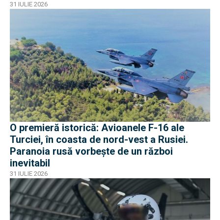
dronele ruse
31 IULIE 2026
O premieră istorică: Avioanele F-16 ale
Turciei, în coasta de nord-vest a Rusiei.
Paranoia rusă vorbește de un război
inevitabil
31 IULIE 2026