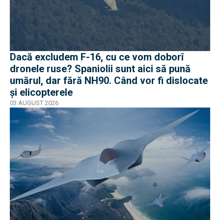
Dacă excludem F-16, cu ce vom doborî
dronele ruse? Spaniolii sunt aici să pună
umărul, dar fără NH90. Când vor fi dislocate
și elicopterele
03 AUGUST 2026