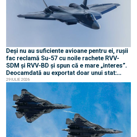
Deși nu au suficiente avioane pentru ei, rușii
fac reclamă Su-57 cu noile rachete RVV-
SDM și RVV-BD și spun că e mare „interes”.
Deocamdată au exportat doar unui stat:
Algeria
29 IULIE 2026