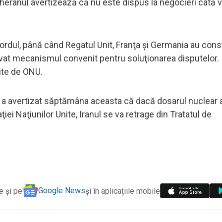
eheranul avertizează că nu este dispus la negocieri câtă 
ordul, până când Regatul Unit, Franţa şi Germania au cons
tivat mecanismul convenit pentru soluţionarea disputelor.
lite de ONU.
a avertizat săptămâna aceasta că dacă dosarul nuclear al
iei Naţiunilor Unite, Iranul se va retrage din Tratatul de
Google News
e și pe
și în aplicațiile mobile