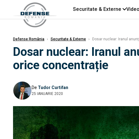
Securitate & Externe
Vide
Defense România
›
Securitate & Externe
›
Dosar nuclear: Iranul anunț
Dosar nuclear: Iranul an
orice concentrație
De
Tudor Curtifan
25 IANUARIE 2020