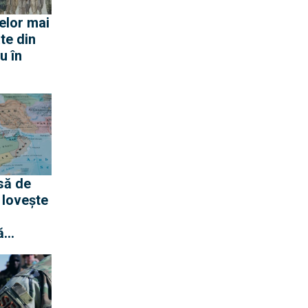
elor mai
te din
u în
să de
 lovește
ă
ra
audite și
u
Roșii