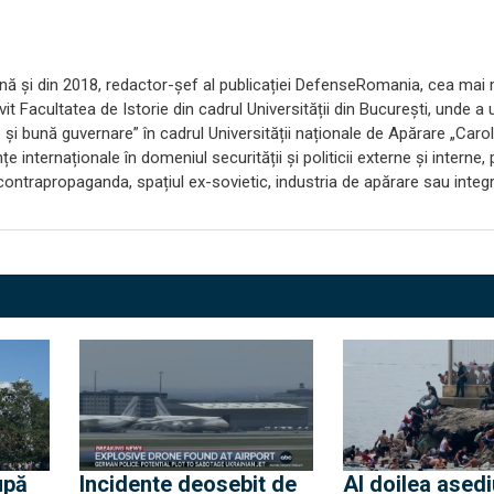
nternă și din 2018, redactor-șef al publicației DefenseRomania, cea mai
t Facultatea de Istorie din cadrul Universității din București, unde a 
i bună guvernare” în cadrul Universității naționale de Apărare „Carol
 internaționale în domeniul securității și politicii externe și interne,
ă contrapropaganda, spațiul ex-sovietic, industria de apărare sau integ
upă
Incidente deosebit de
Al doilea asedi