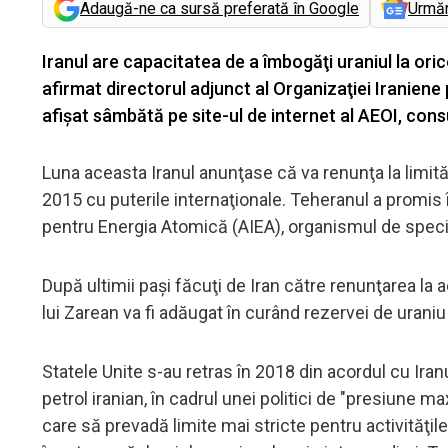
Adaugă-ne ca sursă preferată în Google
Urmă
Iranul are capacitatea de a îmbogăţi uraniul la ori
afirmat directorul adjunct al Organizaţiei Iraniene
afişat sâmbătă pe site-ul de internet al AEOI, cons
Luna aceasta Iranul anunţase că va renunţa la limită
2015 cu puterile internaţionale. Teheranul a promis
pentru Energia Atomică (AIEA), organismul de specia
După ultimii paşi făcuţi de Iran către renunţarea la a
lui Zarean va fi adăugat în curând rezervei de uraniu
Statele Unite s-au retras în 2018 din acordul cu Iran
petrol iranian, în cadrul unei politici de "presiune
care să prevadă limite mai stricte pentru activităţil