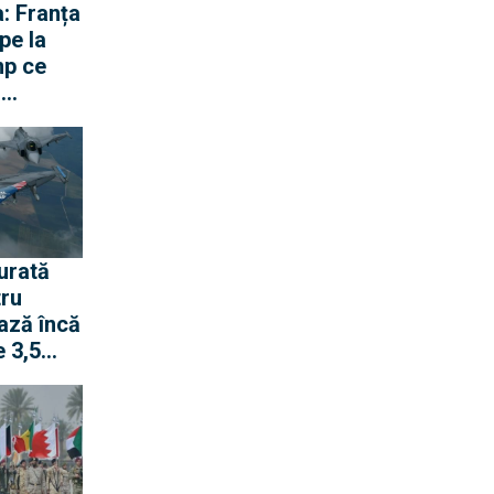
: Franța
pe la
mp ce
ă
gen cu
urată
tru
ază încă
 3,5
pentru
 rachete
ană