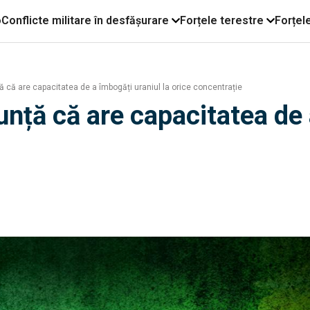
o
Conflicte militare în desfășurare
Forțele terestre
Forțel
ă că are capacitatea de a îmbogăți uraniul la orice concentrație
unță că are capacitatea de 