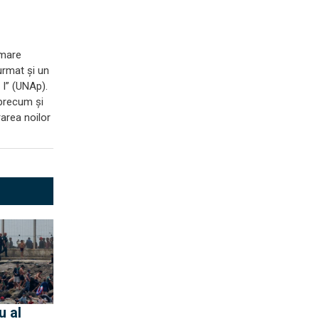
 mare
urmat și un
 I” (UNAp).
 precum și
rarea noilor
u al