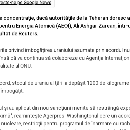
rește-ne pe Google News
ce concentraţie, dacă autorităţile de la Teheran doresc a
 pentru Energia Atomică (AEOI), Ali Ashgar Zarean, într-
ultat de Reuters.
rile privind îmbogăţirea uraniului asumate prin acordul nu
 însă că va continua să colaboreze cu Agenţia Internaţion
litate al ONU.
cord, stocul de uraniu al ţării a depăşit 1200 de kilograme ş
 îmbogăţit.
ul şi au aplicat din nou sancţiuni menite să restrângă expo
 maximă", reaminteşte Agerpres. Washingtonul cere un acord
e nucleare, restricţii pentru programul de înarmare cu rach