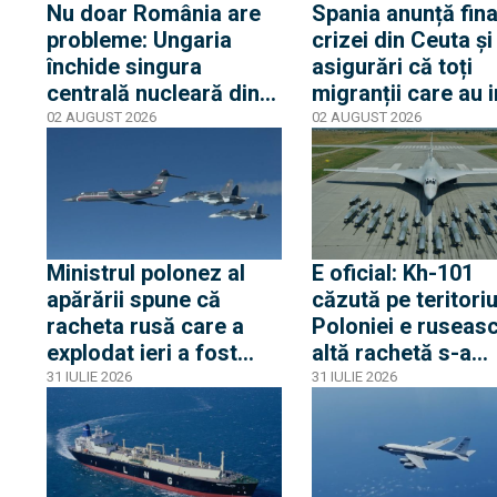
Nu doar România are
Spania anunță fina
probleme: Ungaria
crizei din Ceuta și
închide singura
asigurări că toți
centrală nucleară din
migranții care au i
cauza nivelului Dunării
ilegal au părăsit
02 AUGUST 2026
02 AUGUST 2026
iar Peter Magyar
enclava spaniolă. 
spune că urmează
trezește temeri în
cinci zile critice
Europa după epis
din 2015
Ministrul polonez al
E oficial: Kh-101
apărării spune că
căzută pe teritoriu
racheta rusă care a
Poloniei e ruseasc
explodat ieri a fost
altă rachetă s-a
produsă în primăvara
apropiat la 5 km d
31 IULIE 2026
31 IULIE 2026
lui 2026. Între timp,
frontieră, dar s-a
avioane rusești cu
întors spre Ucrain
transponderul oprit s-
au apropiat de