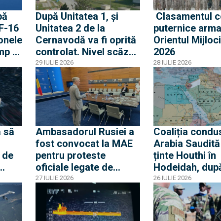
pă
După Unitatea 1, și
Clasamentul c
 F-16
Unitatea 2 de la
puternice arma
onele
Cernavodă va fi oprită
Orientul Mijloci
mp o
controlat. Nivel scăzut
2026
ouă
fără precedent al
29 IULIE 2026
28 IULIE 2026
Dunării
olat
 să
Ambasadorul Rusiei a
Coaliția condu
fost convocat la MAE
Arabia Saudită
 de
pentru proteste
ținte Houthi în
oficiale legate de
Hodeidah, dup
ierei
incursiunile cu drone.
atacurile asup
27 IULIE 2026
26 IULIE 2026
a
Ambasadorul român la
petrolierelor s
Moscova, chemat
amenințarea c
acasă pentru
blocada Mării 