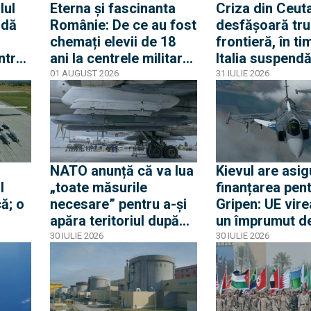
lul
Eterna și fascinanta
Criza din Ceuta
 dă
Românie: De ce au fost
desfășoară tru
chemați elevii de 18
frontieră, în ti
ntrat
ani la centrele militare
Italia suspend
și de ce nu este vorba
acordul Schen
01 AUGUST 2026
31 IULIE 2026
Criza
despre mobilizare
Spania
odul
NATO anunță că va lua
Kievul are asig
l
„toate măsurile
finanțarea pen
ă; o
necesare” pentru a-și
Gripen: UE vire
apăra teritoriul după
un împrumut de
e
ce o rachetă rusă a
miliarde euro 
30 IULIE 2026
30 IULIE 2026
explodat în Polonia
Gripen, drone,
a
și apărare aeri