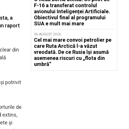
F-16 a transferat controlul
avionului Inteligenței Artificiale.
Obiectivul final al programului
sta, a
SUA e mult mai mare
un raport
06 AUGUST 2026
Cel mai mare convoi petrolier pe
care Ruta Arctică l-a văzut
clear din
vreodată. De ce Rusia își asumă
ală
asemenea riscuri cu „flota din
umbră”
i potrivit
rturile de
 extins,
ete şi