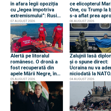
în afara legii opoziția
ce elicopterul Mar
cu „legea împotriva
One, cu Trump la 
extremismului”: Rusia
s-a aflat prea apr
declară „indizerabilă”
de un avion de lini
07 AUGUST 2026
06 AUGUST 2026
fundația Iuliei Navalnia,
Casa Albă transmi
soția opozantului
că Trump nu s-a af
Aleksei Navalnîi, ucis
niciun moment în
în închisorile siberiene
pericol
Alertă pe litoralul
Zalujnîi lasă diplo
românesc. O dronă a
și o spune direct:
fost recuperată din
Ucraina nu va ade
apele Mării Negre, în
niciodată la NATO
apropierea plajei Loft
auzit 12 ani poveș
05 AUGUST 2026
04 AUGUST 2026
din Mamaia
privind aderarea
noastră