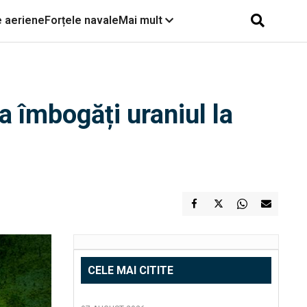
e aeriene
Forțele navale
Mai mult
a îmbogăți uraniul la
CELE MAI CITITE