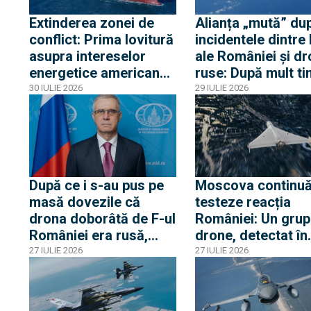
frontiera Poloniei
Extinderea zonei de
Alianța „mută” du
conflict: Prima lovitură
incidentele dintre
asupra intereselor
ale României și dr
energetice americane
ruse: După mult ti
din Egipt activează
dronă RQ-4D și d
30 IULIE 2026
29 IULIE 2026
alerta la Casa Albă
avioane RC-135 și
Artemis II au surv
Marea Neagră
După ce i s-au pus pe
Moscova continuă
masă dovezile că
testeze reacția
drona doborâtă de F-ul
României: Un grup
României era rusă,
drone, detectat în
ambasadorul rus a
proximitatea front
27 IULIE 2026
27 IULIE 2026
„avertizat” România de
fluviale cu Ucrain
pericolul unei
confruntări cu Rusia și