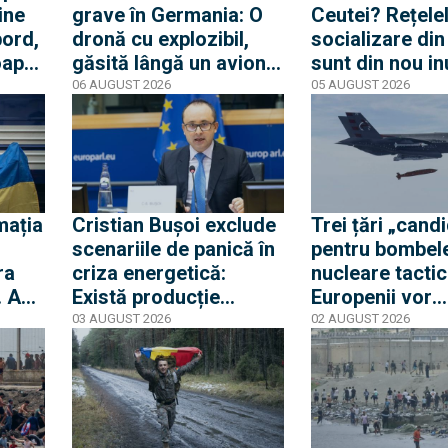
ine
grave în Germania: O
Ceutei? Rețele
bord,
dronă cu explozibil,
socializare di
oape
găsită lângă un avion
sunt din nou i
e.
ucrainean, în timp ce
de mesaje pent
06 AUGUST 2026
05 AUGUST 2026
te
un alt avion de marfă
nouă mobilizar
lat
care anula aterizarea a
orașul spaniol
lovit o a doua dronă
mația
Cristian Bușoi exclude
Trei țări „cand
scenariile de panică în
pentru bombel
ra
criza energetică:
nucleare tactic
. Am
Există producție
Europenii vor
ti
internă stabilă cât să
dislocarea în E
03 AUGUST 2026
02 AUGUST 2026
alimentăm populația
pentru a convi
Rusia că Europ
glumește cu pr
apărare