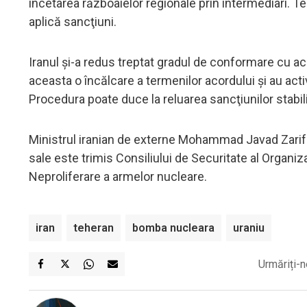
încetarea războaielor regionale prin intermediari. T
aplică sancţiuni.
Iranul şi-a redus treptat gradul de conformare cu ac
aceasta o încălcare a termenilor acordului şi au ac
Procedura poate duce la reluarea sancţiunilor stabi
Ministrul iranian de externe Mohammad Javad Zarif 
sale este trimis Consiliului de Securitate al Organizaţ
Neproliferare a armelor nucleare.
iran
teheran
bomba nucleara
uraniu
Urmăriți-n