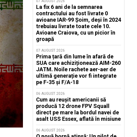
07 AUGUST 2026
La fix 6 ani de la semnarea
contractului au fost livrate 0
avioane IAR-99 Șoim, deși în 2024
trebuiau livrate toate cele 10.
Avioane Craiova, cu un picior în
groapă
07 AUGUST 2026
Prima țară din lume în afară de
SUA care achiziționează AIM-260
JATM. Noile rachete aer-aer de
ultimă generație vor fi integrate
pe F-35 și F/A-18
06 AUGUST 2026
Cum au reușit americanii să
producă 12 drone FPV Squall
direct pe mare la bordul navei de
asalt USS Essex, aflată în misiune
06 AUGUST 2026
O nouă bornă atinsă: Un pilot de