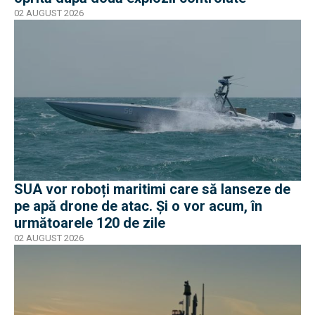
02 AUGUST 2026
SUA vor roboți maritimi care să lanseze de
pe apă drone de atac. Și o vor acum, în
următoarele 120 de zile
02 AUGUST 2026