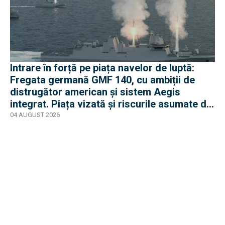
Intrare în forță pe piața navelor de luptă:
Fregata germană GMF 140, cu ambiții de
distrugător american și sistem Aegis
integrat. Piața vizată și riscurile asumate de
Rheinmetall
04 AUGUST 2026