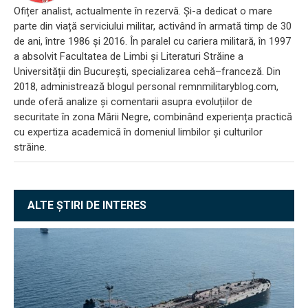
Ofițer analist, actualmente în rezervă. Și-a dedicat o mare
parte din viață serviciului militar, activând în armată timp de 30
de ani, între 1986 și 2016. În paralel cu cariera militară, în 1997
a absolvit Facultatea de Limbi și Literaturi Străine a
Universității din București, specializarea cehă–franceză. Din
2018, administrează blogul personal remnmilitaryblog.com,
unde oferă analize și comentarii asupra evoluțiilor de
securitate în zona Mării Negre, combinând experiența practică
cu expertiza academică în domeniul limbilor și culturilor
străine.
ALTE ȘTIRI DE INTERES