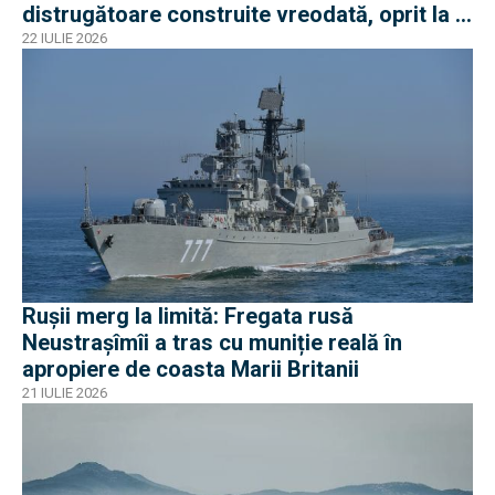
distrugătoare construite vreodată, oprit la 3
nave
22 IULIE 2026
Rușii merg la limită: Fregata rusă
Neustrașîmîi a tras cu muniție reală în
apropiere de coasta Marii Britanii
21 IULIE 2026