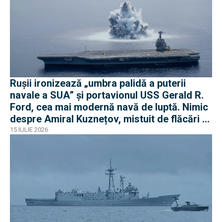
Rușii ironizează „umbra palidă a puterii
navale a SUA” și portavionul USS Gerald R.
Ford, cea mai modernă navă de luptă. Nimic
despre Amiral Kuznețov, mistuit de flăcări și
ruginit la cheu
15 IULIE 2026