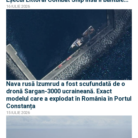
pe americani
16 IULIE 2026
Nava rusă Izumrud a fost scufundată de o
dronă Sargan-3000 ucraineană. Exact
modelul care a explodat în România în Portul
Constanța
15 IULIE 2026