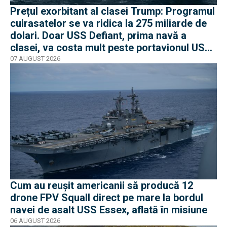
Prețul exorbitant al clasei Trump: Programul
cuirasatelor se va ridica la 275 miliarde de
dolari. Doar USS Defiant, prima navă a
clasei, va costa mult peste portavionul USS
Gerald R. Ford
07 AUGUST 2026
Cum au reușit americanii să producă 12
drone FPV Squall direct pe mare la bordul
navei de asalt USS Essex, aflată în misiune
06 AUGUST 2026