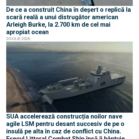
De ce a construit China în deșert o replică la
scară reală a unui distrugător american
Arleigh Burke, la 2.700 km de cel mai
apropiat ocean
20 IULIE 2026
SUA accelerează construcția noilor nave
agile LSM pentru desant succesiv de pe o
insulă pe alta în caz de conflict cu China.
Eșecul Littoral Combat Ship însă îi bântuie