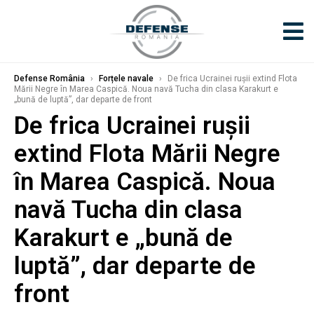
Defense România
›
Forțele navale
›
De frica Ucrainei rușii extind Flota
Mării Negre în Marea Caspică. Noua navă Tucha din clasa Karakurt e
„bună de luptă”, dar departe de front
De frica Ucrainei rușii
extind Flota Mării Negre
în Marea Caspică. Noua
navă Tucha din clasa
Karakurt e „bună de
luptă”, dar departe de
front