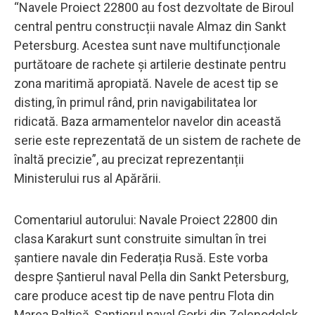
“Navele Proiect 22800 au fost dezvoltate de Biroul
central pentru construcții navale Almaz din Sankt
Petersburg. Acestea sunt nave multifuncționale
purtătoare de rachete și artilerie destinate pentru
zona maritimă apropiată. Navele de acest tip se
disting, în primul rând, prin navigabilitatea lor
ridicată. Baza armamentelor navelor din această
serie este reprezentată de un sistem de rachete de
înaltă precizie”, au precizat reprezentanții
Ministerului rus al Apărării.
Comentariul autorului: Navale Proiect 22800 din
clasa Karakurt sunt construite simultan în trei
șantiere navale din Federația Rusă. Este vorba
despre Șantierul naval Pella din Sankt Petersburg,
care produce acest tip de nave pentru Flota din
Marea Baltică, Șantierul naval Gorki din Zelenodolsk