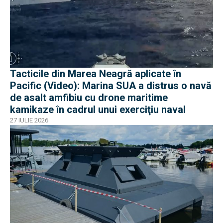
Tacticile din Marea Neagră aplicate în
Pacific (Video): Marina SUA a distrus o navă
de asalt amfibiu cu drone maritime
kamikaze în cadrul unui exerciţiu naval
27 IULIE 2026