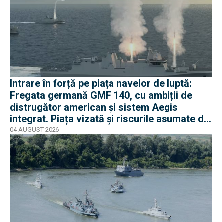
Intrare în forță pe piața navelor de luptă:
Fregata germană GMF 140, cu ambiții de
distrugător american și sistem Aegis
integrat. Piața vizată și riscurile asumate de
Rheinmetall
04 AUGUST 2026