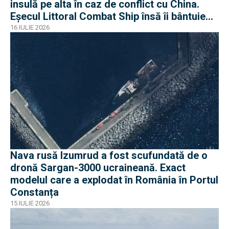
insulă pe alta în caz de conflict cu China.
Eșecul Littoral Combat Ship însă îi bântuie
pe americani
16 IULIE 2026
Nava rusă Izumrud a fost scufundată de o
dronă Sargan-3000 ucraineană. Exact
modelul care a explodat în România în Portul
Constanța
15 IULIE 2026