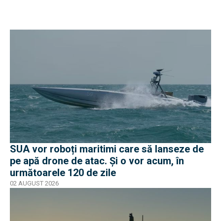
SUA vor roboți maritimi care să lanseze de
pe apă drone de atac. Și o vor acum, în
următoarele 120 de zile
02 AUGUST 2026