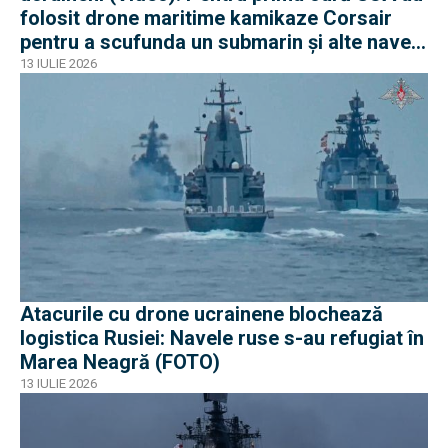
folosit drone maritime kamikaze Corsair
pentru a scufunda un submarin și alte nave
iraniene
13 IULIE 2026
Atacurile cu drone ucrainene blochează
logistica Rusiei: Navele ruse s-au refugiat în
Marea Neagră (FOTO)
13 IULIE 2026