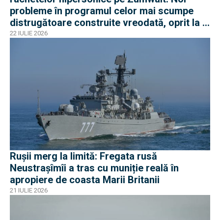
probleme în programul celor mai scumpe
distrugătoare construite vreodată, oprit la 3
nave
22 IULIE 2026
Rușii merg la limită: Fregata rusă
Neustrașîmîi a tras cu muniție reală în
apropiere de coasta Marii Britanii
21 IULIE 2026