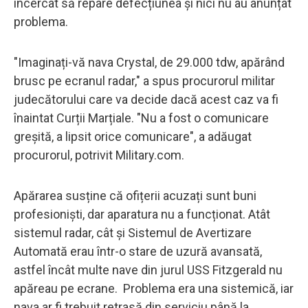
încercat să repare defecțiunea și nici nu au anunțat
problema.
"Imaginați-vă nava Crystal, de 29.000 tdw, apărând
brusc pe ecranul radar," a spus procurorul militar
judecătorului care va decide dacă acest caz va fi
înaintat Curții Marțiale. "Nu a fost o comunicare
greșită, a lipsit orice comunicare", a adăugat
procurorul, potrivit Military.com.
Apărarea susține că ofițerii acuzați sunt buni
profesioniști, dar aparatura nu a funcționat. Atât
sistemul radar, cât și Sistemul de Avertizare
Automată erau într-o stare de uzură avansată,
astfel încât multe nave din jurul USS Fitzgerald nu
apăreau pe ecrane. Problema era una sistemică, iar
nava ar fi trebuit retrasă din serviciu până la