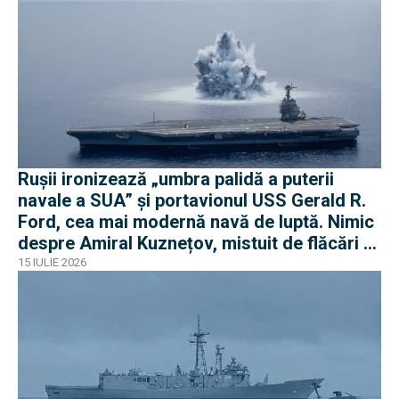
Rușii ironizează „umbra palidă a puterii
navale a SUA” și portavionul USS Gerald R.
Ford, cea mai modernă navă de luptă. Nimic
despre Amiral Kuznețov, mistuit de flăcări și
ruginit la cheu
15 IULIE 2026