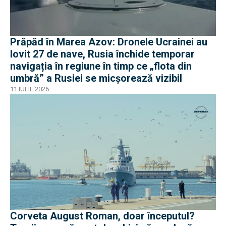
Prăpăd în Marea Azov: Dronele Ucrainei au
lovit 27 de nave, Rusia închide temporar
navigația în regiune în timp ce „flota din
umbră” a Rusiei se micșorează vizibil
11 IULIE 2026
Corveta August Roman, doar începutul?