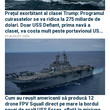
Prețul exorbitant al clasei Trump: Programul
cuirasatelor se va ridica la 275 miliarde de
dolari. Doar USS Defiant, prima navă a
clasei, va costa mult peste portavionul USS
Gerald R. Ford
07 AUGUST 2026
Cum au reușit americanii să producă 12
drone FPV Squall direct pe mare la bordul
navei de asalt USS Essex, aflată în misiune