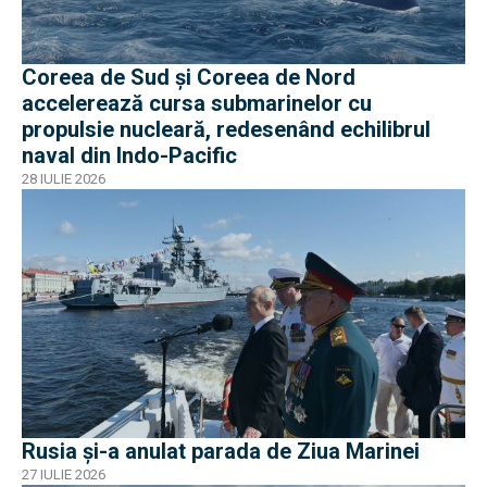
Coreea de Sud și Coreea de Nord
accelerează cursa submarinelor cu
propulsie nucleară, redesenând echilibrul
naval din Indo-Pacific
28 IULIE 2026
Rusia și-a anulat parada de Ziua Marinei
27 IULIE 2026