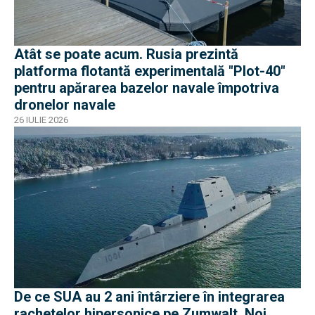
Atât se poate acum. Rusia prezintă
platforma flotantă experimentală "Plot-40"
pentru apărarea bazelor navale împotriva
dronelor navale
26 IULIE 2026
De ce SUA au 2 ani întârziere în integrarea
rachetelor hipersonice pe Zumwalt. Noi