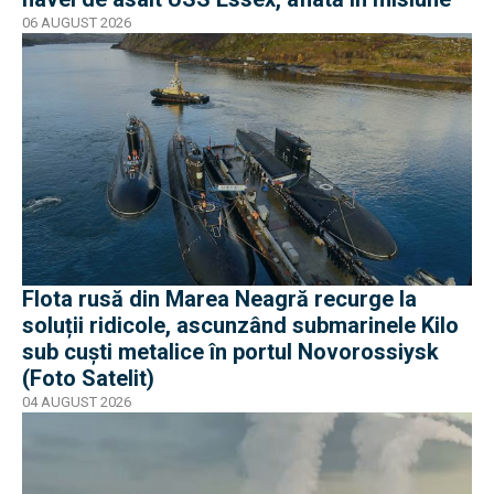
06 AUGUST 2026
Flota rusă din Marea Neagră recurge la
soluții ridicole, ascunzând submarinele Kilo
sub cuști metalice în portul Novorossiysk
(Foto Satelit)
04 AUGUST 2026