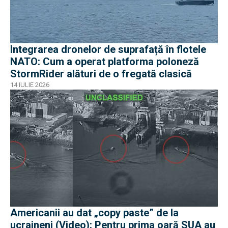
Integrarea dronelor de suprafață în flotele
NATO: Cum a operat platforma poloneză
StormRider alături de o fregată clasică
14 IULIE 2026
Americanii au dat „copy paste” de la
ucraineni (Video): Pentru prima oară SUA au