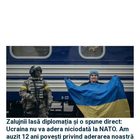
Zalujnîi lasă diplomația și o spune direct:
Ucraina nu va adera niciodată la NATO. Am
auzit 12 ani povești privind aderarea noastră