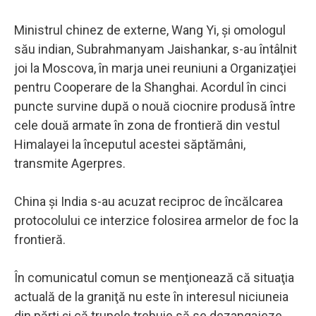
Ministrul chinez de externe, Wang Yi, şi omologul
său indian, Subrahmanyam Jaishankar, s-au întâlnit
joi la Moscova, în marja unei reuniuni a Organizaţiei
pentru Cooperare de la Shanghai. Acordul în cinci
puncte survine după o nouă ciocnire produsă între
cele două armate în zona de frontieră din vestul
Himalayei la începutul acestei săptămâni,
transmite Agerpres.
China şi India s-au acuzat reciproc de încălcarea
protocolului ce interzice folosirea armelor de foc la
frontieră.
În comunicatul comun se menţionează că situaţia
actuală de la graniţă nu este în interesul niciuneia
din părţi şi că trupele trebuie să se dezangajeze