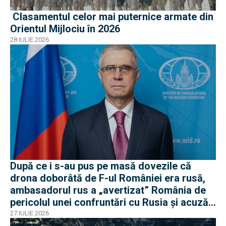
Clasamentul celor mai puternice armate din
Orientul Mijlociu în 2026
28 IULIE 2026
După ce i s-au pus pe masă dovezile că
drona doborâtă de F-ul României era rusă,
ambasadorul rus a „avertizat” România de
pericolul unei confruntări cu Rusia și acuză
o „înscenare propagandistă”
27 IULIE 2026