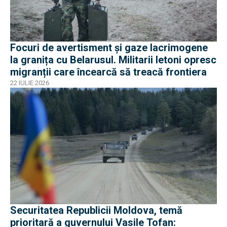
Focuri de avertisment și gaze lacrimogene
la granița cu Belarusul. Militarii letoni opresc
migranții care încearcă să treacă frontiera
22 IULIE 2026
Securitatea Republicii Moldova, temă
prioritară a guvernului Vasile Tofan: