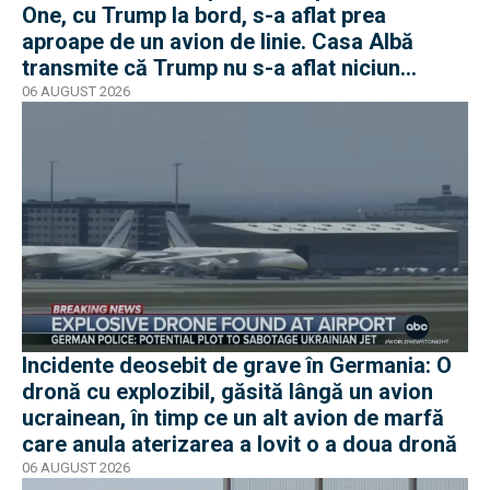
One, cu Trump la bord, s-a aflat prea
aproape de un avion de linie. Casa Albă
transmite că Trump nu s-a aflat niciun
moment în pericol
06 AUGUST 2026
Incidente deosebit de grave în Germania: O
dronă cu explozibil, găsită lângă un avion
ucrainean, în timp ce un alt avion de marfă
care anula aterizarea a lovit o a doua dronă
06 AUGUST 2026