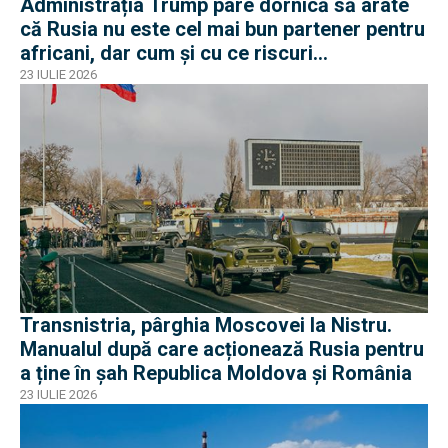
Administrația Trump pare dornică să arate
că Rusia nu este cel mai bun partener pentru
africani, dar cum și cu ce riscuri
operaționale?
23 IULIE 2026
Transnistria, pârghia Moscovei la Nistru.
Manualul după care acționează Rusia pentru
a ține în șah Republica Moldova și România
23 IULIE 2026