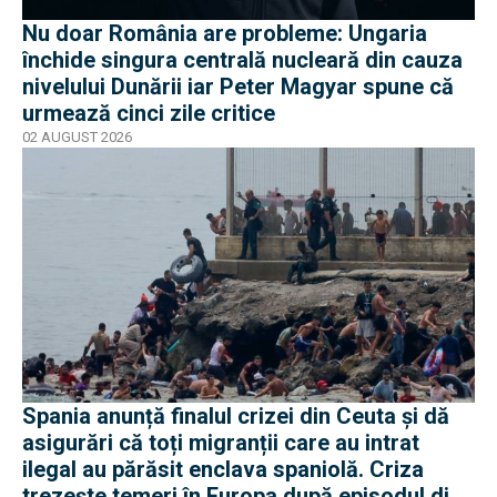
Nu doar România are probleme: Ungaria
închide singura centrală nucleară din cauza
nivelului Dunării iar Peter Magyar spune că
urmează cinci zile critice
02 AUGUST 2026
Spania anunță finalul crizei din Ceuta și dă
asigurări că toți migranții care au intrat
ilegal au părăsit enclava spaniolă. Criza
trezește temeri în Europa după episodul din