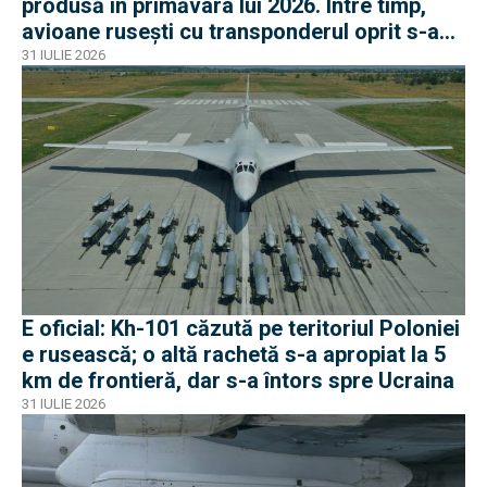
produsă în primăvara lui 2026. Între timp,
avioane rusești cu transponderul oprit s-au
apropiat de frontiera Poloniei
31 IULIE 2026
E oficial: Kh-101 căzută pe teritoriul Poloniei
e rusească; o altă rachetă s-a apropiat la 5
km de frontieră, dar s-a întors spre Ucraina
31 IULIE 2026