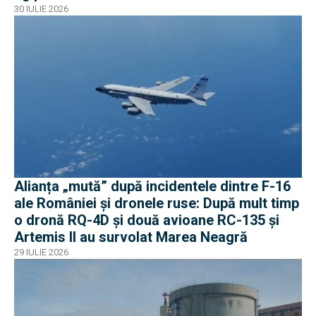
30 IULIE 2026
Alianța „mută” după incidentele dintre F-16
ale României și dronele ruse: După mult timp
o dronă RQ-4D și două avioane RC-135 și
Artemis II au survolat Marea Neagră
29 IULIE 2026